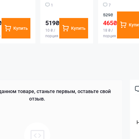
1
7
529₴
₴
519₴
465₴
Купи
Купить
Купить
10 ₴ /
18 ₴ /
я
порция
порция
данном товаре, станьте первым, оставьте свой
отзыв.