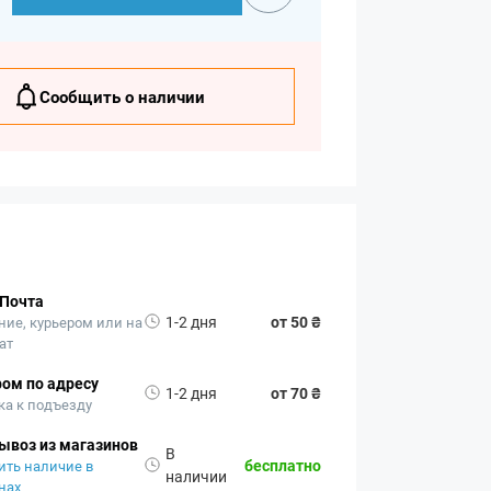
Сообщить о наличии
 Почта
1-2 дня
от 50 ₴
ние, курьером или на
ат
ом по адресу
1-2 дня
от 70 ₴
ка к подъезду
ывоз из магазинов
В
бесплатно
ить наличие в
наличии
нах