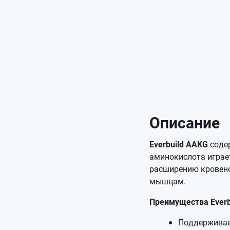
Описание
Everbuild AAKG
содер
аминокислота играе
расширению кровено
мышцам.
Преимущества Everb
Поддерживае