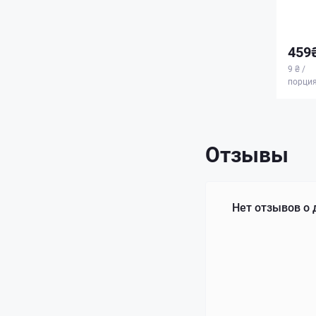
459
9 ₴ /
порци
Отзывы
Нет отзывов о 