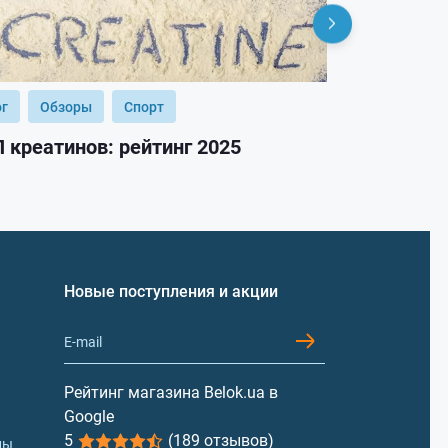
ог
Обзоры
Спорт
Блог
Обз
 креатинов: рейтинг 2025
ТОП гейнер
Новые поступления и акции
Рейтинг магазина Belok.ua в
Google
5
(189 отзывов)
лы