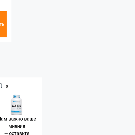
ть
0
Нам важно ваше
мнение
— оставьте