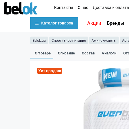
Контакты
О нас
Доставка и оплата
Акции
Бренды
Каталог товаров
Belok.ua
Спортивное питание
Аминокислоты
Арг
О товаре
Описание
Состав
Аналоги
От
Хит продаж