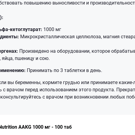
бствовать повышению выносливости и производительност
):
ьфа-кетоглутарат:
1000 мг
едиенты:
Микрокристаллическая целлюлоза, магния стеара
ргенах:
Произведено на оборудовании, которое обрабаты
яйца, пшеницу и сою.
рименению:
Принимать по 3 таблетки в день.
ли вы беременны, кормите грудью или принимаете какие-л
ь с врачом перед использованием этого продукта. Прекра
оконсультируйтесь с врачом при возникновении любых поб
Nutrition AAKG 1000 мг - 100 таб