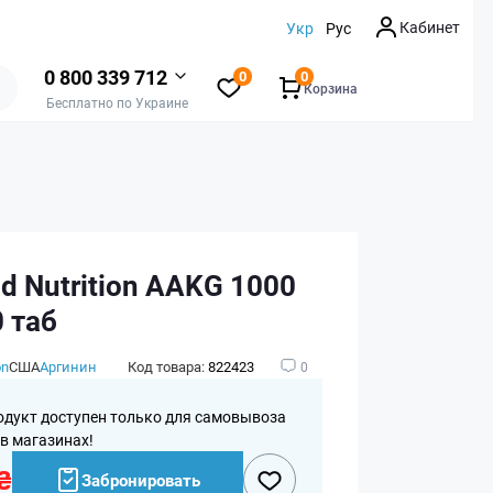
Кабинет
Укр
Рус
0 800 339 712
0
0
Корзина
Бесплатно по Украине
ld Nutrition AAKG 1000
0 таб
on
США
Аргинин
Код товара:
822423
0
одукт доступен только для самовывоза
 в магазинах!
₴
Забронировать