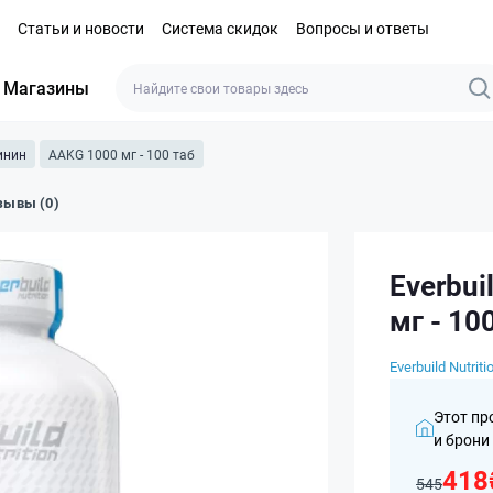
Статьи и новости
Система скидок
Вопросы и ответы
Магазины
инин
AAKG 1000 мг - 100 таб
зывы (0)
Everbui
мг - 10
Everbuild Nutriti
Этот пр
и брони
418
545