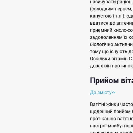
насичувати раціон
(солодким перцем,
капустою і т.п.), о
вдатися до аптечни
приємний кисло-сол
задоволенням їх к
біологічно активни
тому що існують де
Оскільки вітамін С
дозах він протипо
Прийом віта
До змісту
Вагітні жінки часто
щоденний прийом в
протіканню вагітно
настрої майбутньої
депресивних станів