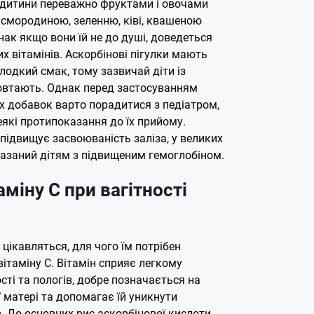
 дитини переважно фруктами і овочами
 смородиною, зеленню, ківі, квашеною
днак якщо вони їй не до душі, доведеться
х вітамінів. Аскорбінові пігулки мають
одкий смак, тому зазвичай діти із
овтають. Однак перед застосуванням
х добавок варто порадитися з педіатром,
які протипоказання до їх прийому.
 підвищує засвоюваність заліза, у великих
казаний дітям з підвищеним гемоглобіном.
міну С при вагітності
 цікавляться, для чого їм потрібен
ітаміну С. Вітамін сприяє легкому
сті та пологів, добре позначається на
 матері та допомагає їй уникнути
. До основних рис аскорбінової кислоти