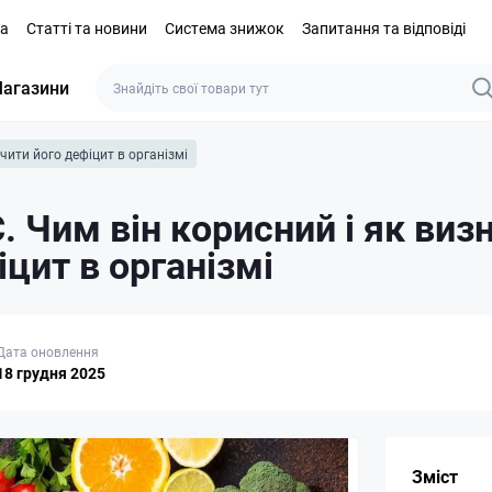
та
Статті та новини
Система знижок
Запитання та відповіді
агазини
ачити його дефіцит в організмі
С. Чим він корисний і як виз
іцит в організмі
Дата оновлення
18 грудня 2025
Зміст