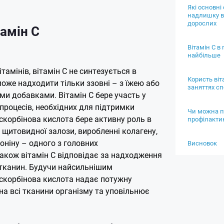
Які основні
надлишку ві
дорослих
амін С
Вітамін С в 
найбільше
тамінів, вітамін С не синтезується в
Користь віт
може надходити тільки ззовні – з їжею або
заняттях с
ми добавками. Вітамін С бере участь у
х процесів, необхідних для підтримки
Чи можна п
скорбінова кислота бере активну роль в
профілакти
 щитовидної залози, виробленні колагену,
оніну – одного з головних
Висновок
Також вітамін С відповідає за надходження
 тканин. Будучи найсильнішим
скорбінова кислота надає потужну
а всі тканини організму та уповільнює