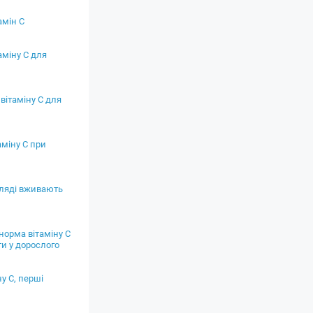
амін С
аміну С для
вітаміну С для
міну С при
гляді вживають
норма вітаміну С
и у дорослого
ну С, перші