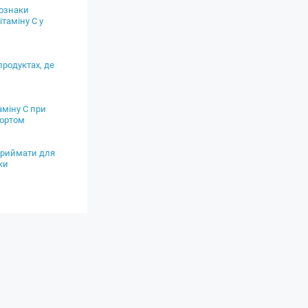
 ознаки
таміну С у
продуктах, де
аміну С при
портом
риймати для
ки