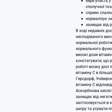
бере участь у
сполучної тка
сприяє спалю
нормалізує о
захищає від р
В ході недавніх д
несподіваного висн
нормальної роботи 
нормального функц
високі дози вітамі
констатувати, що р
роботі мозку досі
вітаміну С в більші
Герсдорф, Універс
вітаміну С відповід
Аскорбінова кислот
захищає від негати
застосовується в к
шкіру та усувати п