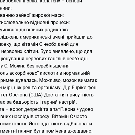
 виробленні білка колагену – основи
нини;
ванню зайвої жирової маси;
кислювально-відновні процеси;
уйнівної дії вільних радикалів.
осліджень американські вчені прийшли до
овку, що вітамін С необхідний для
нервових клітин. Було виявлено, що для
іонування нервових гангліїв необхідні
ну С. Можна без перебільшення
оль аскорбінової кислоти в нормальній
 применшувалась. Можливо, мозок вимагає
й мірі, ніж решта організму. Д-р Енріке фон
итет Орегона (США) Достатня присутність
ає за бадьорість і гарний настрій.
а – ворог депресії та апатії, вона чудово
вних наслідків стресу. Вітамін С часто
осметології. Його здатність відбілювати
ігментні плями була помічена вже давно.