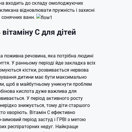
ина входить до складу омолоджуючих
окликана відновлювати пружність і захисні
я сонячних ванн.
вітаміну С для дітей
ва поживна речовина, яка потрібна людині
ття. У ранньому періоді йде закладка всіх
ормуються кістки, розвивається нервова
чування дитини має бути максимально
ми, щоб в майбутньому уникнути проблем
орбінова кислота дуже важлива для
звивається. У період активного росту
у нерідко знижується, тому діти старшого
асто хворіють. Вітамін С ефективно
-зимовий період застуд і ГРВІ з метою
рих респіраторних недуг. Найкраще