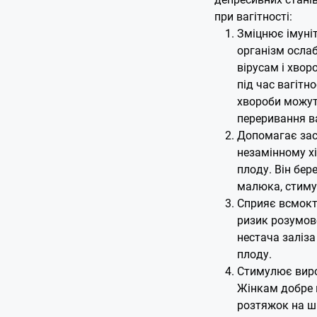
при вагітності:
Зміцнює імуні
організм ослаб
вірусам і хво
під час вагітн
хвороби можут
переривання ва
Допомагає зас
незамінному х
плоду. Він бере
малюка, стиму
Сприяє всмокту
ризик розумово
нестача заліз
плоду.
Стимулює виро
Жінкам добре в
розтяжок на шк