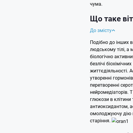
чума.
Що таке віт
До змісту
Подібно до інших ві
людському тілі, а 
біологічно активни
безлічі біохімічни
життєдіяльності. А
утворенні гормонів
перетворенні серот
нейромедіаторів. 
глюкози в клітини
антиоксидантом, а
омолоджуючу дію н
старіння.