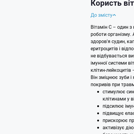
Користь віт
До змісту
Вітамін С – один з
роботи організму.
здоров'я судин, кап
еритроцитів і відпо
не відбувається в
імунної системи ві
клітин-лейкоцитів 
Він зміцнює зуби і
покривів при травм
стимулює син
клітинами у в
підсилює імун
підвищує елас
прискорює про
активізує дію