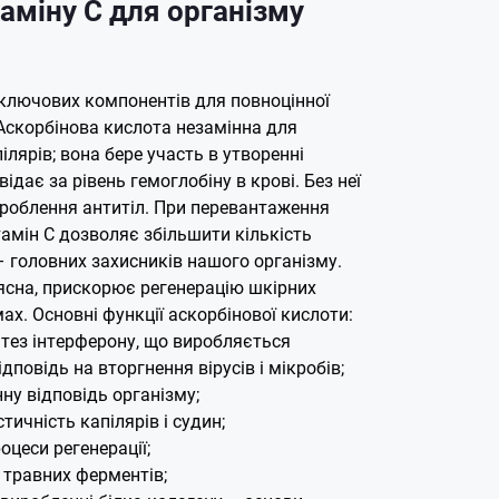
аміну С для організму
 ключових компонентів для повноцінної
 Аскорбінова кислота незамінна для
ілярів; вона бере участь в утворенні
відає за рівень гемоглобіну в крові. Без неї
ироблення антитіл. При перевантаження
тамін С дозволяє збільшити кількість
– головних захисників нашого організму.
 ясна, прискорює регенерацію шкірних
ах. Основні функції аскорбінової кислоти:
тез інтерферону, що виробляється
ідповідь на вторгнення вірусів і мікробів;
ну відповідь організму;
тичність капілярів і судин;
цеси регенерації;
 травних ферментів;