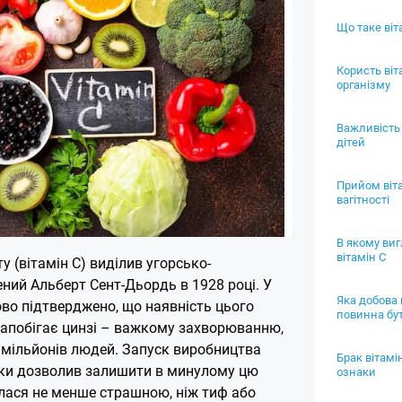
Що таке віт
Користь віт
організму
Важливість 
дітей
Прийом віта
вагітності
В якому ви
вітамін С
у (вітамін С) виділив угорсько-
ний Альберт Сент-Дьордь в 1928 році. У
Яка добова 
ово підтверджено, що наявність цього
повинна бут
 запобігає цинзі – важкому захворюванню,
 мільйонів людей. Запуск виробництва
Брак вітамі
роки дозволив залишити в минулому цю
ознаки
лася не менше страшною, ніж тиф або