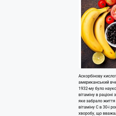
Аскорбінову кислот
американський вче
1932-му було наук
вітаміну в раціоні
яке забрало життя
вітаміну С в 30-і 
хворобу, що вважа