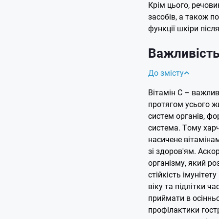
Крім цього, речов
засобів, а також п
функції шкіри післ
Важливість 
До змісту
Вітамін С – важли
протягом усього жи
систем органів, ф
система. Тому хар
насичене вітаміна
зі здоров'ям. Аск
організму, який ро
стійкість імунітет
віку та підлітки ч
приймати в осінньо
профілактики гост