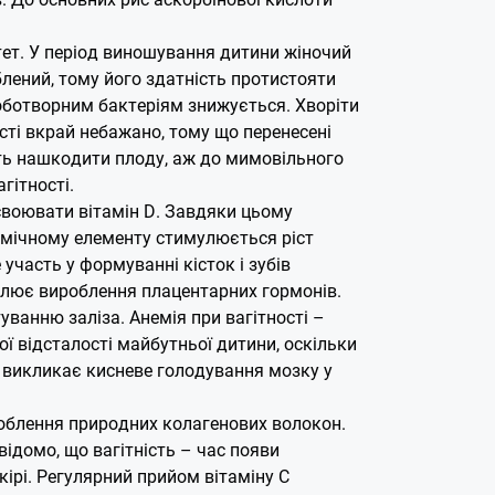
тет. У період виношування дитини жіночий
лений, тому його здатність протистояти
роботворним бактеріям знижується. Хворіти
ості вкрай небажано, тому що перенесені
ь нашкодити плоду, аж до мимовільного
гітності.
воювати вітамін D. Завдяки цьому
імічному елементу стимулюється ріст
 участь у формуванні кісток і зубів
лює вироблення плацентарних гормонів.
ванню заліза. Анемія при вагітності –
ї відсталості майбутньої дитини, оскільки
а викликає кисневе голодування мозку у
блення природних колагенових волокон.
ідомо, що вагітність – час появи
ірі. Регулярний прийом вітаміну С