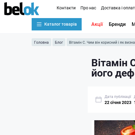
Контакти
Про нас
Доставка і опла
Акції
Бренди
М
Каталог товарів
Головна
Блог
Вітамін С. Чим він корисний і як визн
Вітамін 
його деф
Дата публікації
22 cічня 2023