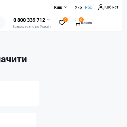
Кабінет
Київ
Укр
Рос
0 800 339 712
0
0
Кошик
Безкоштовно по Україні
начити