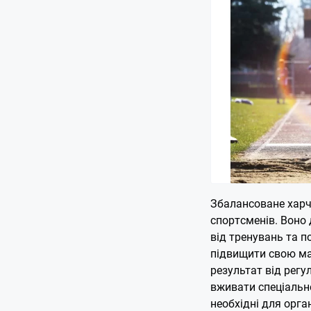
Збалансоване харч
спортсменів. Воно
від тренувань та п
підвищити свою ма
результат від регу
вживати спеціальн
необхідні для орга