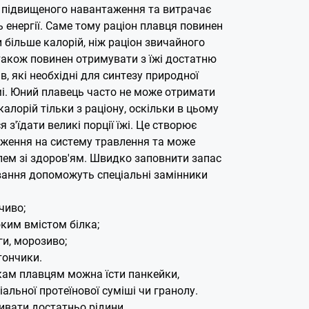
 підвищеного навантаження та витрачає
ь енергії. Саме тому раціон плавця повинен
и більше калорій, ніж раціон звичайного
 також повинен отримувати з їжі достатню
в, які необхідні для синтезу природної
і.
Юний плавець часто не може отримати
калорій тільки з раціону, оскільки в цьому
 з'їдати великі порції їжі. Це створює
ження на систему травлення та може
лем зі здоров'ям. Швидко заповнити запас
ування допоможуть спеціальні замінники
чиво;
ким вмістом білка;
ги, морозиво;
тончики.
ткам плавцям можна їсти панкейки,
іальної протеїнової суміші чи гранолу.
вати достатньо рідини.