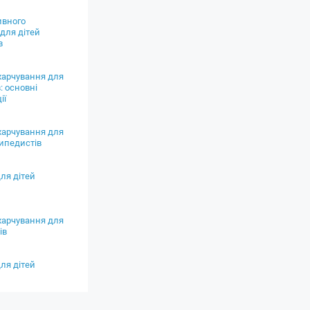
ивного
для дітей
в
харчування для
: основні
ії
харчування для
сипедистів
ля дітей
харчування для
ів
ля дітей