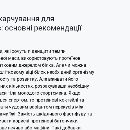
харчування для
: основні рекомендації
и, які хочуть підвищити темпи
вої маси, використовують протеїнові
датковим джерелом білка. Але чи можна
ідлітковому віці білок необхідний організму
осту та розвитку. Але вживати його
ьних кількостях, розрахувавши необхідну
аси тіла молодого спортсмена.
Якщо
ся спортом, то протеїнові коктейлі та
ати чудовим варіантом перекусів між
ми їжі. Замість шкідливого фаст-фуду та
вати корисні протеїнові батончики,
ове печиво або мафіни. Такі добавки