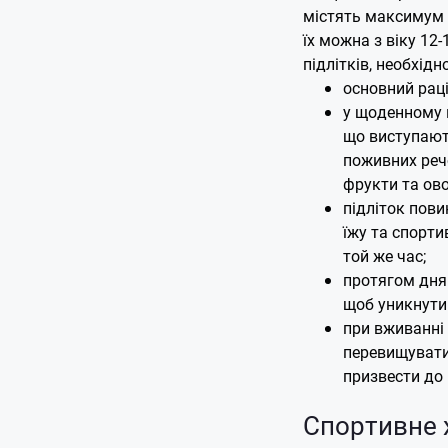
містять максимум 
їх можна з віку 12-
підлітків, необхід
основний раці
у щоденному 
що виступают
поживних речо
фрукти та ово
підліток пов
їжу та спорти
той же час;
протягом дня 
щоб уникнути
при вживанні
перевищувати 
призвести до 
Спортивне 