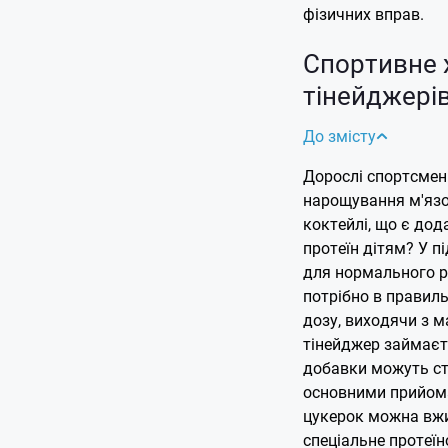
фізичних вправ.
Спортивне 
тінейджерів
До змісту
Дорослі спортсмен
нарощування м'язо
коктейлі, що є до
протеїн дітям? У п
для нормального р
потрібно в правил
дозу, виходячи з м
тінейджер займаєть
добавки можуть ст
основними прийома
цукерок можна вжи
спеціальне протеїн