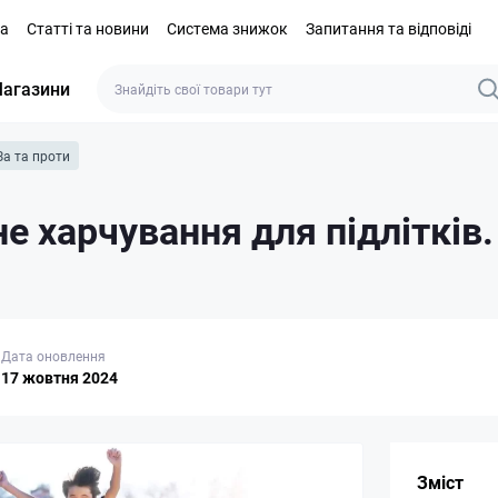
та
Статті та новини
Система знижок
Запитання та відповіді
агазини
За та проти
е харчування для підлітків.
Дата оновлення
17 жовтня 2024
Зміст