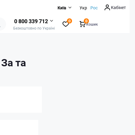
Кабінет
Київ
Укр
Рос
0 800 339 712
0
0
Кошик
Безкоштовно по Україні
 За та