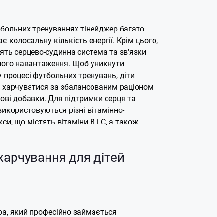
тбольних тренуваннях тінейджер багато
є колосальну кількість енергії. Крім цього,
нять серцево-судинна система та зв'язки
ного навантаження. Щоб уникнути
у процесі футбольних тренувань, діти
і харчуватися за збалансованим раціоном
ові добавки. Для підтримки серця та
використовуються різні вітамінно-
си, що містять вітаміни В і С, а також
н.
харчування для дітей
ра, який професійно займається