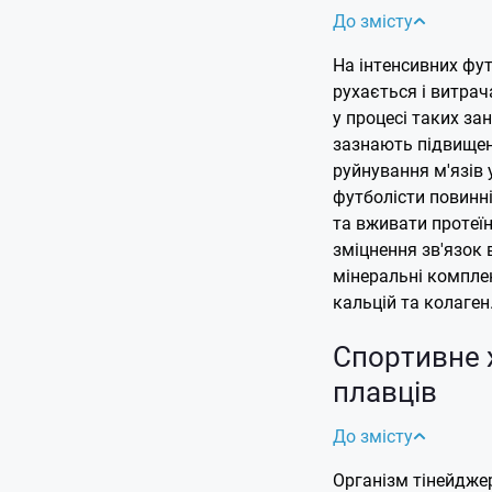
До змісту
На інтенсивних фу
рухається і витрача
у процесі таких за
зазнають підвище
руйнування м'язів 
футболісти повинн
та вживати протеїн
зміцнення зв'язок 
мінеральні комплек
кальцій та колаге
Спортивне 
плавців
До змісту
Організм тінейдже