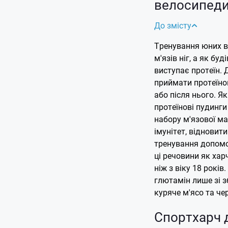
велосипеди
До змісту
Тренування юних в
м'язів ніг, а як бу
виступає протеїн.
приймати протеїно
або після нього. Я
протеїнові пудинги
набору м'язової ма
імунітет, відновит
тренування допомо
ці речовини як хар
ніж з віку 18 рокі
глютамін лише зі з
куряче м'ясо та че
Спортхарч д