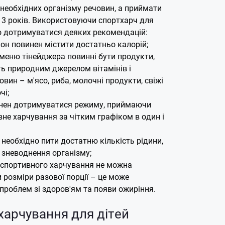
необхідних організму речовин, а приймати
13 років.
Використовуючи спортхарч для
но дотримуватися деяких рекомендацій:
он повинен містити достатньо калорій;
меню тінейджера повинні бути продукти,
ь природним джерелом вітамінів і
вин – м'ясо, риба, молочні продукти, свіжі
чі;
инен дотримуватися режиму, приймаючи
вне харчування за чітким графіком в один і
необхідно пити достатню кількість рідини,
 зневоднення організму;
 спортивного харчування не можна
розміри разової порції – це може
проблем зі здоров'ям та появи ожиріння.
харчування для дітей