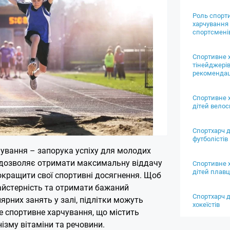
Роль спорт
харчування 
спортсмені
Спортивне 
тінейджерів
рекомендац
Спортивне 
дітей вело
Спортхарч д
футболістів
ування – запорука успіху для молодих
 дозволяє отримати максимальну віддачу
Спортивне 
дітей плавц
окращити свої спортивні досягнення. Щоб
йстерність та отримати бажаний
Спортхарч д
лярних занять у залі, підлітки можуть
хокеїстів
е спортивне харчування, що містить
нізму вітаміни та речовини.