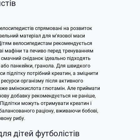
стів
елосипедистів спрямовані на розвиток
дівельний матеріал для м'язової маси
 Дітям велосипедистам рекомендується
ві мафіни та печиво перед тренуванням
к смачний сніданок ідеально підходять
 або панкейки, гранола.
Для швидкого
си підлітку потрібний креатин, а зміцнити
и ресурси організму після активного
же амінокислота глютамін. Але приймати
чову добавку рекомендується не раніше,
в. Підлітки можуть отримувати креатин і
балансованого раціону, вживаючи бобові,
рвону рибу.
ля дітей футболістів