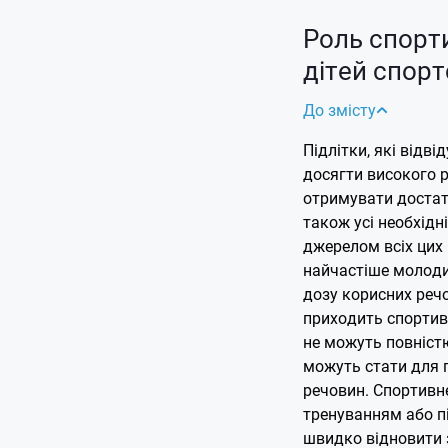
Роль спорт
дітей спор
До змісту
Підлітки, які відв
досягти високого р
отримувати достатн
також усі необхідн
джерелом всіх цих
найчастіше молоди
дозу корисних реч
приходить спортив
не можуть повніст
можуть стати для 
речовин. Спортивн
тренуванням або п
швидко відновити 