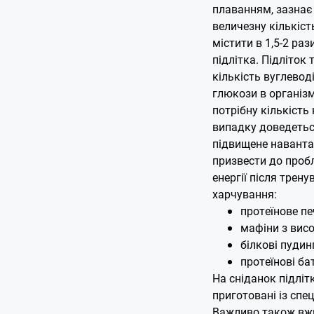
плаванням, зазнає
величезну кількіст
містити в 1,5-2 раз
підлітка. Підліток
кількість вуглеводі
глюкози в організм
потрібну кількість 
випадку доведеться
підвищене наванта
призвести до проб
енергії після трен
харчування:
протеїнове пе
мафіни з висо
білкові пудин
протеїнові ба
На сніданок підлі
приготовані із спец
Важливо також вжи