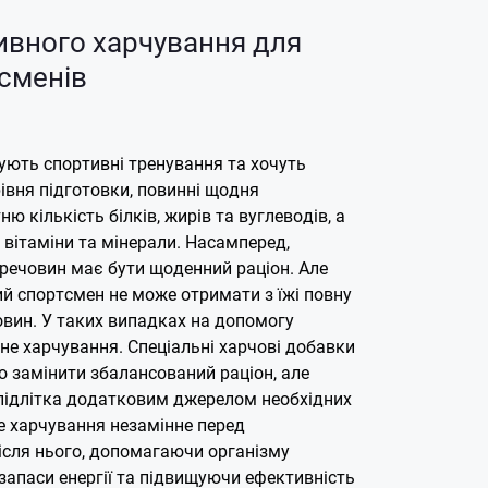
ивного харчування для
тсменів
ідують спортивні тренування та хочуть
івня підготовки, повинні щодня
ю кількість білків, жирів та вуглеводів, а
і вітаміни та мінерали. Насамперед,
 речовин має бути щоденний раціон. Але
й спортсмен не може отримати з їжі повну
овин. У таких випадках на допомогу
не харчування.
Спеціальні харчові добавки
ю замінити збалансований раціон, але
підлітка додатковим джерелом необхідних
е харчування незамінне перед
ісля нього, допомагаючи організму
запаси енергії та підвищуючи ефективність