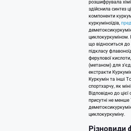
розшифрувала хіміч
здійснила синтез ці
компоненти куркум
куркуміноїдів,
пре
деметоксикуркумін
циклокуркуміном. 
що відноситься до
підкласу флавоної
ферулової кислоти
(метаном) для з'є
екстракти Куркумін
Куркумін та інші Т
спортхарчу, як мін
Відповідно до цієї 
присутні не менше 
деметоксикуркумін
циклокуркуміну.
Різновиди 