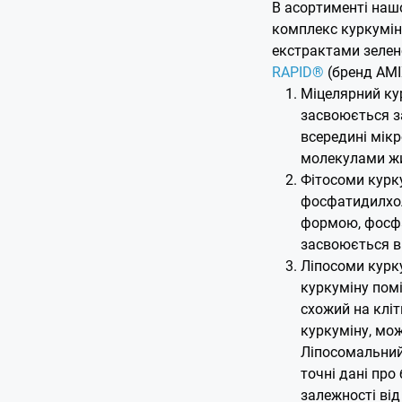
В асортименті наш
комплекс куркумін
екстрактами зелен
RAPID®
(бренд AMI
Міцелярний кур
засвоюється з
всередині мікр
молекулами ж
Фітосоми курку
фосфатидилхолі
формою, фосфа
засвоюється в 
Ліпосоми курку
куркуміну помі
схожий на кліт
куркуміну, мож
Ліпосомальний
точні дані про
залежності від