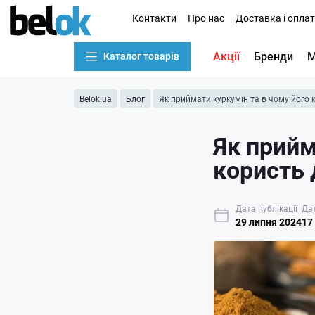
Контакти
Про нас
Доставка і опла
Акції
Бренди
М
Каталог товарів
Belok.ua
Блог
Як приймати куркумін та в чому його 
Як прийм
користь 
Дата публікації
Да
29 липня 2024
17