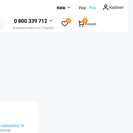
Кабінет
Київ
Укр
Рос
0 800 339 712
0
0
Кошик
Безкоштовно по Україні
о
 куркуміну та
нентів