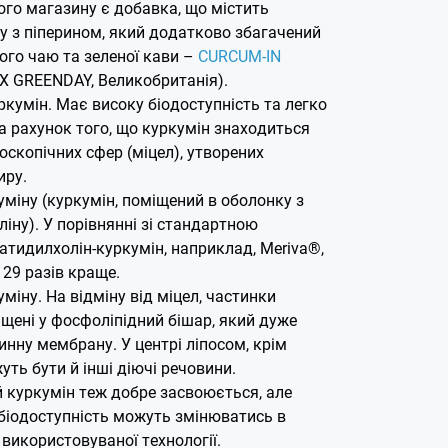
ого магазину є добавка, що містить
у з піперином, який додатково збагачений
ого чаю та зеленої кави –
CURCUM-IN
X GREENDAY, Великобританія).
кумін. Має високу біодоступність та легко
а рахунок того, що куркумін знаходиться
оскопічних сфер (міцел), утворених
иру.
міну (куркумін, поміщений в оболонку з
ну). У порівнянні зі стандартною
тидилхолін-куркумін, наприклад, Meriva®,
29 разів краще.
міну. На відміну від міцел, частинки
щені у фосфоліпідний бішар, який дуже
инну мембрану. У центрі ліпосом, крім
уть бути й інші діючі речовини.
 куркумін теж добре засвоюється, але
 біодоступність можуть змінюватись в
 використовуваної технології.