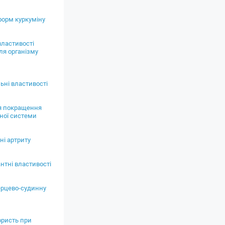
форм куркуміну
властивості
ля організму
ьні властивості
я покращення
ної системи
ні артриту
нтні властивості
ерцево-судинну
ористь при