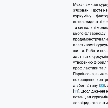
Механізми дії курк
з'ясовані. Проте н
куркуміну – фактор
антиоксидантні фер
та сигнальні молек
цього флавоноїду. 
продемонстрували 
властивості курку
життя. Роботи поча
здатність куркумін
утворенню фібрил 
профілактики та л
Паркінсона, знижен
покращення контро
діабеті 2 типу [
03
],
[
11
]. Дослідження 
потенціал куркумін
ларвіцидного, ант