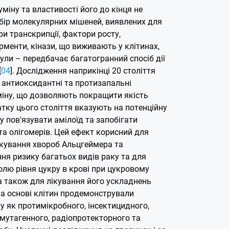
уміну та властивості його до кінця не
абір молекулярних мішеней, виявлених для
и транскрипції, фактори росту,
менти, кінази, що виживають у клітинах,
ули – передбачає багатогранний спосіб дії
[
04
]. Дослідження наприкінці 20 століття
антиоксидантні та протизапальні
міну, що дозволяють покращити якість
тку цього століття вказують на потенційну
у пов'язувати амілоїд та запобігати
та олігомерів. Цей ефект корисний для
ікування хвороб Альцгеймера та
ня ризику багатьох видів раку та для
лю рівня цукру в крові при цукровому
 а також для лікування його ускладнень
на основі клітин продемонстрували
у як протимікробного, інсектицидного,
имутагенного, радіопротекторного та