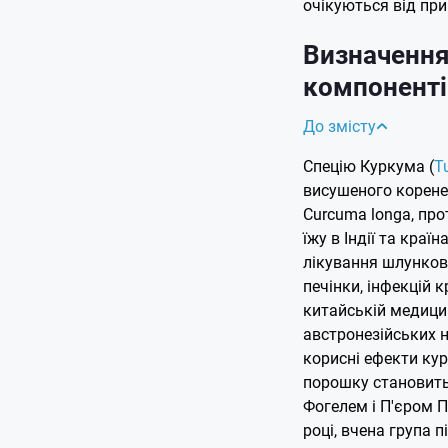
очікуються від пр
Визначення
компоненті
До змісту
Спецію Куркума (
T
висушеного корене
Curcuma longa, про
їжу в Індії та краї
лікування шлункови
печінки, інфекцій к
китайській медицин
австронезійських н
корисні ефекти кур
порошку становить 
Фогелем і П'єром Пе
році, вчена група