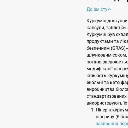
До змісту
Куркумін доступни
капсули, таблетки, 
Куркумін був схва
продуктами та лік
безпечним (GRAS)».
шлунковим соком, 
погано засвоюється
модифікації цієї р
кількість куркумін
енольні та кето ф
виробництва біолог
стандартизованих 
використовують їх
Піперін куркум
піперину (біо
засвоєння перш