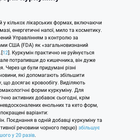
й у кількох лікарських формах, включаючи
мазі, енергетичні напої, мило та косметику.
лений Управлінням з контролю за
ами США (FDA) як «загальновизнаний
[
12
]. Куркумін практично не руйнується
але потрапивши до кишечника, він дуже
. Через це були придумані різні
ечовини, які допомагають збільшити
у, що досягає кровообігу. Виділяють
армакологічні форми куркуміну. Для
ічно активних добавок сьогодні, крім
невдосконалених енольних та кето форм,
 покращені варіанти:
ін. Поєднання в одній добавці куркуміну та
активної речовини чорного перцю)
збільшує
ого у 20 разів
.