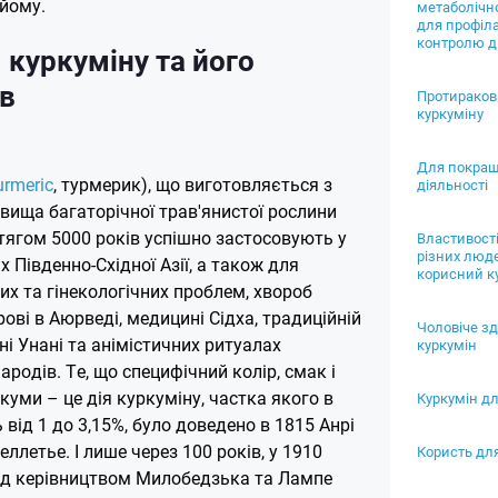
ийому.
метаболічн
для профіл
контролю ді
 куркуміну та його
в
Протираков
куркуміну
Для покращ
urmeric
, турмерик), що виготовляється з
діяльності
вища багаторічної трав'янистої рослини
тягом 5000 років успішно застосовують у
Властивості
різних люд
нах Південно-Східної Азії, а також для
корисний ку
х та гінекологічних проблем, хвороб
рові в Аюрведі, медицині Сідха, традиційній
Чоловіче зд
і Унані та анімістичних ритуалах
куркумін
ародів. Те, що специфічний колір, смак і
куми – це дія куркуміну, частка якого в
Куркумін дл
від 1 до 3,15%, було доведено в 1815 Анрі
ллетье. І лише через 100 років, у 1910
Користь для
 під керівництвом Милобедзька та Лампе