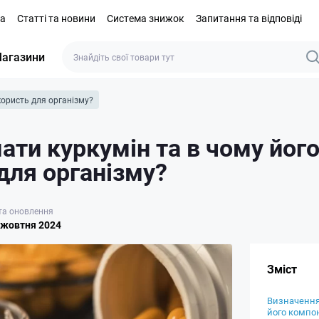
та
Статті та новини
Система знижок
Запитання та відповіді
агазини
користь для організму?
ати куркумін та в чому йог
для організму?
та оновлення
 жовтня 2024
Зміст
Визначення
його компо