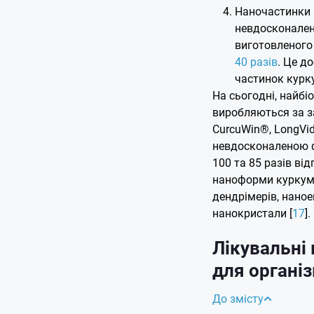
Наночастинки к
невдосконален
виготовленого
40 разів
. Це д
частинок курк
На сьогодні, найбі
виробляються за з
CurcuWin®, LongVid
невдосконаленою ф
100 та 85 разів від
наноформи куркумін
дендрімерів, наноем
нанокристали [
17
].
Лікувальні
для органі
До змісту