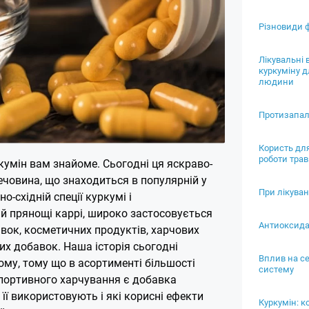
Різновиди 
Лікувальні 
куркуміну д
людини
Протизапал
Користь дл
роботи трав
кумін вам знайоме. Сьогодні ця яскраво-
ечовина, що знаходиться в популярній у
При лікуван
но-східній спеції куркумі і
й прянощі каррі, широко застосовується
Антиоксида
вок, косметичних продуктів, харчових
их добавок. Наша історія сьогодні
Вплив на с
ому, тому що в асортименті більшості
систему
спортивного харчування є добавка
 її використовують і які корисні ефекти
Куркумін: к