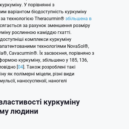
уркуміну. У порівнянні з
им варіантом біодоступність куркуміну
 за технологією Theracurmin®
збільшена в
осягається за рахунок зменшення розміру
уміну рослинною каміддю гхатті.
одоступніші комплекси куркуміну
апатентованими технологіями NovaSol®,
a®, Cavacurmin®. Їх засвоєння, порівняно з
ормою куркуміну, збільшено у 185, 136,
повідно [
04
]. Також розроблені такі
у як полімерні міцели, різні види
ульсії, наносуспензії, наногелі
 властивості куркуміну
зму людини