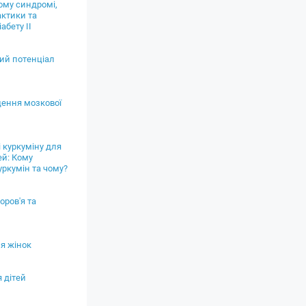
ому синдромі,
актики та
абету II
ий потенціал
ення мозкової
 куркуміну для
ей: Кому
ркумін та чому?
оров'я та
я жінок
 дітей