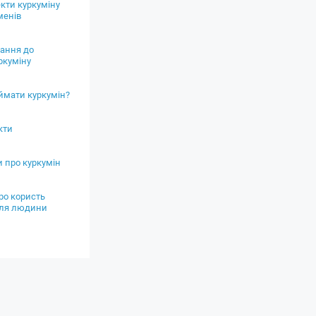
кти куркуміну
менів
ання до
ркуміну
ймати куркумін?
кти
и про куркумін
ро користь
для людини