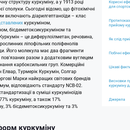
ну структуру куркуміну, а у 1913 році
Корисні ефе
для спортс
єї сполуки. Сьогодні відомо, що фітохімічні
и включають діарилгептаноїди – клас
Протипоказ
дставлених
куркуміном,
прийому ку
ом, бісдеметоксикуркуміном та
Куркумін – це диферулоілметан, речовина,
Як слід при
 рослинних ліпофільних поліфенолів
ди. Його молекула має два фрагменти
Побічні ефе
, пов'язаних разом з додатковим вуглецем
днання карбоксильних груп. Комерційні
Цікаві факт
 Елвар, Турмерік Куркумін, Солгар
оргові Марки найкращих світових брендів
Висновки п
імум, відповідають стандарту NCB-02.
куркуміну 
стандартизації в суміші куркуміноїдів
77% куркуміну, а також 17%
Джерела
у, 3% бісдеметоксикуркуміну та 3%
форм куркуміну