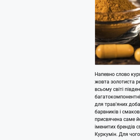
Напевно слово кур
жовта золотиста р
всьому світі півден
багатокомпонентні
для трав'яних доба
барвників і смаков
присвячена саме й
іменитих брендів 
Куркумін. Для чого