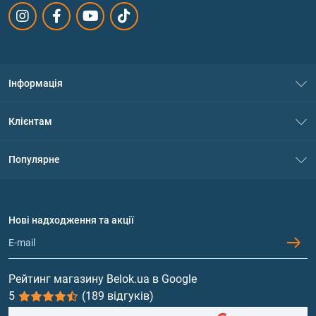
Інформація
Про нас
Клієнтам
Контакти
Система знижок
Популярне
Політика конфіденційності
Доставка і оплата
Амінокислоти
Договір приєднання
Питання та відповіді
Протеїн
Нові надходження та акції
Обмін та повернення
Контакти та адреси магазинів
Гейнери
Вітаміни та мінерали
Рейтинг магазину Belok.ua в Google
5
(189 відгуків)
Риб'ячий жир, жирні кислоти