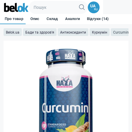
UA
RU
Про товар
Опис
Склад
Аналоги
Відгуки (14)
Belok.ua
Бади та здоров'я
Антиоксиданти
Куркумін
Curcumin /T