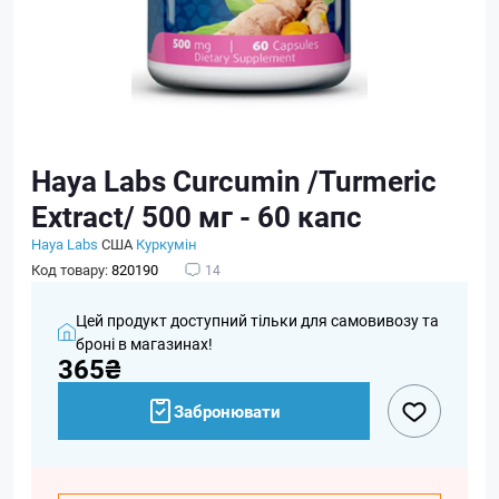
Haya Labs Curcumin /Turmeric
Extract/ 500 мг - 60 капс
Haya Labs
США
Куркумін
Код товару:
820190
14
Цей продукт доступний тільки для самовивозу та
броні в магазинах!
365₴
Забронювати