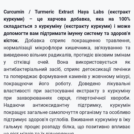
Curcumin / Turmeric Extract Haya Labs (екстракт
куркуми) – це харчова добавка, яка на 100%
складається з куркуміну (екстракту куркуми) і може
допомогти вам підтримати імунну систему та здоров'я
кісток.
Добавка сприяє покращенню травлення,
нормалізації мікрофлори кишечника, зв'язуванню та
виведенню вільних радикалів, протидіє віковим змінам
у сітківці очей. Вона використовується як
антибактеріальний засіб, сприяє детоксикації печінки
та попереджає формування каменів у жовчному міхурі,
покращуючи його роботу. Доведено лікувальні
властивості при застосуванні екстракту з куркуміну
при захворюваннях серця, гіпертонічної хвороби.
Надаючи антиоксидантну підтримку, куркумін
покращує загальне самопочуття організму та особливо
підтримує здоров'я суглобів. Вживання куркуміну в їжу
гальмує процес розпаду білка, що позитивно впливає
на ріст м'язів та їх відновлення.