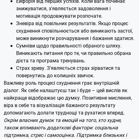
Ейфорія від перших успіхів. Коли вага починає
знижуватися, з'являється задоволення і
мотивація продовжувати розпочате.
Зневіра від повільних результатів. Якщо процес
схуднення сповільнюється або виникають застої,
може виникнути розчарування і бажання здатися.
Сумніви щодо правильності обраного шляху.
Виникають питання про те, чи правильно обрана
дієта та програма тренувань.
Страх зриву. З'являється страх зірватися та
повернутись до колишніх звичок.
Важливу роль процесі схуднення грає внутрішній
діалог. Як себе налаштуєш так і буде – цей вислів як
найкраще відображає цю думку. Позитивне мислення,
віра в себе та візуалізація бажаного результату
допомагають долати труднощі та рухатися вперед.
Окрім власних думок та емоцій на того, хто худне,
також впливають додаткові фактори: соціальна
підтримка, стрес і самооцінка. Підтримка близьких і