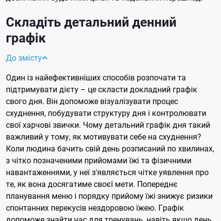
Складіть детальний денний
графік
До змісту
Один із найефективніших способів розпочати та
підтримувати дієту – це скласти докладний графік
свого дня. Він допоможе візуалізувати процес
схуднення, побудувати структуру дня і контролювати
свої харчові звички. Чому детальний графік дня такий
важливий у тому, як мотивувати себе на схуднення?
Коли людина бачить свій день розписаний по хвилинах,
з чітко позначеними прийомами їжі та фізичними
навантаженнями, у неї з'являється чітке уявлення про
те, як вона досягатиме своєї мети. Попереднє
планування меню і порядку прийому їжі знижує ризики
спонтанних перекусів нездоровою їжею. Графік
допоможе знайти час для тренувань, навіть якщо день