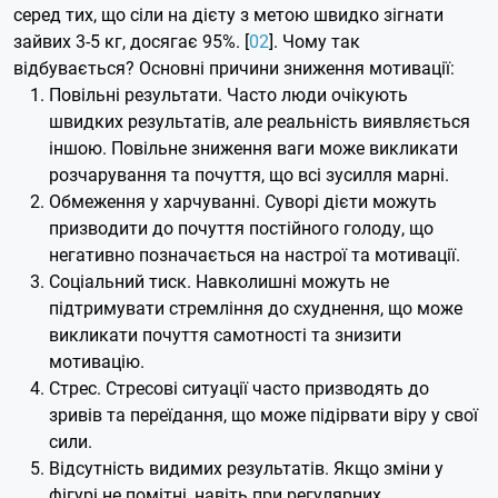
серед тих, що сіли на дієту з метою швидко зігнати
зайвих 3-5 кг, досягає 95%. [
02
]. Чому так
відбувається? Основні причини зниження мотивації:
Повільні результати. Часто люди очікують
швидких результатів, але реальність виявляється
іншою. Повільне зниження ваги може викликати
розчарування та почуття, що всі зусилля марні.
Обмеження у харчуванні. Суворі дієти можуть
призводити до почуття постійного голоду, що
негативно позначається на настрої та мотивації.
Соціальний тиск. Навколишні можуть не
підтримувати стремління до схуднення, що може
викликати почуття самотності та знизити
мотивацію.
Стрес. Стресові ситуації часто призводять до
зривів та переїдання, що може підірвати віру у свої
сили.
Відсутність видимих результатів. Якщо зміни у
фігурі не помітні, навіть при регулярних