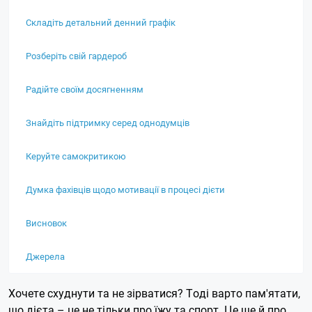
Складіть детальний денний графік
Розберіть свій гардероб
Радійте своїм досягненням
Знайдіть підтримку серед однодумців
Керуйте самокритикою
Думка фахівців щодо мотивації в процесі дієти
Висновок
Джерела
Хочете схуднути та не зірватися? Тоді варто пам'ятати,
що дієта – це не тільки про їжу та спорт. Це ще й про