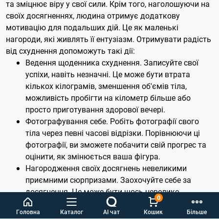
та зміцнює віру у свої сили. Крім того, наголошуючи на
своїх досягненнях, людина отримує додаткову
мотивацію для подальших дій. Це як маленькі
нагороди, які живлять її ентузіазм. Отримувати радість
від схуднення допоможуть такі дії:
Ведення щоденника схуднення. Записуйте свої
успіхи, навіть незначні. Це може бути втрата
кількох кілограмів, зменшення об'ємів тіла,
можливість пробігти на кілометр більше або
просто приготування здорової вечері.
Фотографування себе. Робіть фотографії свого
тіла через певні часові відрізки. Порівнюючи ці
фотографії, ви зможете побачити свій прогрес та
оцінити, як змінюється ваша фігура.
Нагородження своїх досягнень невеликими
приємними сюрпризами. Заохочуйте себе за
досягнення. Це може бути щось невелике,
0
наприклад, похід у кіно, покупка нової речі або
Головна
Каталог
AI чат
Кошик
Більше
просто розслаблююча вишукана спа-ванна.