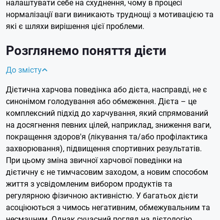
налаштувати себе на схуднення, чому в процесі
нормалізації ваги виникають труднощі з мотивацією та
які є шляхи вирішення цієї проблеми.
Розглянемо поняття дієти
До змісту
Дієтична харчова поведінка або дієта, насправді, не є
синонімом голодування або обмеження. Дієта – це
комплексний підхід до харчування, який спрямований
на досягнення певних цілей, наприклад, зниження ваги,
покращення здоров'я (лікування та/або профілактика
захворювання), підвищення спортивних результатів.
При цьому зміна звичної харчової поведінки на
дієтичну є не тимчасовим заходом, а новим способом
життя з усвідомленим вибором продуктів та
регулярною фізичною активністю. У багатьох дієти
асоціюються з чимось негативним, обмежувальним та
несмачним. Однак сучасний погляд на дієтологію