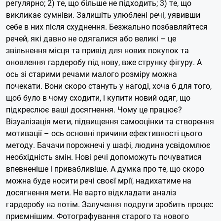
регулярно; 2) те, що більше не підходить; 3) те, що
викликає сумніви. Залишіть улюблені речі, уявивши
себе в них після схуднення. Безжально позбавляйтеся
речей, які давно не одягалися або великі – це
звільнення місця та привід для нових покупок та
оновлення гардеробу під нову, вже струнку фігуру. А
ось зі старими речами малого розміру можна
почекати. Вони скоро стануть у нагоді, хоча б для того,
щоб було в чому сходити, і купити новий одяг, що
підкреслює ваші досягнення. Чому це працює?
Візуалізація мети, підвищення самооцінки та створення
мотивації – ось основні причини ефективності цього
методу. Бачачи порожнечі у шафі, людина усвідомлює
необхідність змін. Нові речі допоможуть почуватися
впевненіше і привабливіше. А думка про те, що скоро
можна буде носити речі своєї мрії, надихатиме на
досягнення мети. Не варто відкладати аналіз
гардеробу на потім. Залучення подруги зробить процес
приємнішим. Фотографування старого та нового