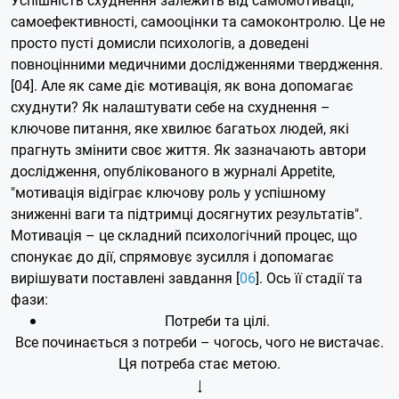
самоефективності, самооцінки та самоконтролю. Це не
просто пусті домисли психологів, а доведені
повноцінними медичними дослідженнями твердження.
[04]. Але як саме діє мотивація, як вона допомагає
схуднути? Як налаштувати себе на схуднення –
ключове питання, яке хвилює багатьох людей, які
прагнуть змінити своє життя. Як зазначають автори
дослідження, опублікованого в журналі Appetite,
"мотивація відіграє ключову роль у успішному
зниженні ваги та підтримці досягнутих результатів".
Мотивація – це складний психологічний процес, що
спонукає до дії, спрямовує зусилля і допомагає
вирішувати поставлені завдання [
06
]. Ось її стадії та
фази:
Потреби та цілі.
Все починається з потреби – чогось, чого не вистачає.
Ця потреба стає метою.
↓