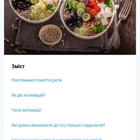
Зміст
Розглянемо поняття дієти
Як діє мотивація?
Типи мотивації
Які думки виникають до та у процесі схуднення?
Чому виникає нестача мотивації під час дієти?