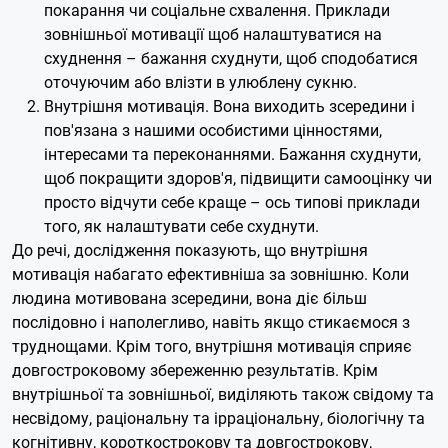
покарання чи соціальне схвалення. Приклади
зовнішньої мотивації щоб налаштуватися на
схуднення – бажання схуднути, щоб сподобатися
оточуючим або влізти в улюблену сукню.
Внутрішня мотивація. Вона виходить зсередини і
пов'язана з нашими особистими цінностями,
інтересами та переконаннями. Бажання схуднути,
щоб покращити здоров'я, підвищити самооцінку чи
просто відчути себе краще – ось типові приклади
того, як налаштувати себе схуднути.
До речі, дослідження показують, що внутрішня
мотивація набагато ефективніша за зовнішню. Коли
людина мотивована зсередини, вона діє більш
послідовно і наполегливо, навіть якщо стикаємося з
труднощами. Крім того, внутрішня мотивація сприяє
довгостроковому збереженню результатів. Крім
внутрішньої та зовнішньої, виділяють також свідому та
несвідому, раціональну та ірраціональну, біологічну та
когнітивну, короткострокову та довгострокову,