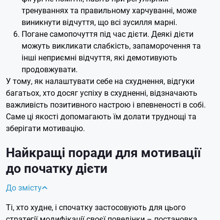
тренуваннях та правильному харчуванні, може
виникнути відчуття, що всі зусилля марні.
Погане самопочуття під час дієти. Деякі дієти
можуть викликати слабкість, запаморочення та
інші неприємні відчуття, які демотивують
продовжувати.
У тому, як налаштувати себе на схуднення, відгуки
багатьох, хто досяг успіху в схудненні, відзначають
важливість позитивного настрою і впевненості в собі.
Саме ці якості допомагають їм долати труднощі та
зберігати мотивацію.
Найкращі поради для мотивації
до початку дієти
До змісту
Ті, хто худне, і спочатку застосовують для цього
стратегії модифікації своєї поведінки – постановка