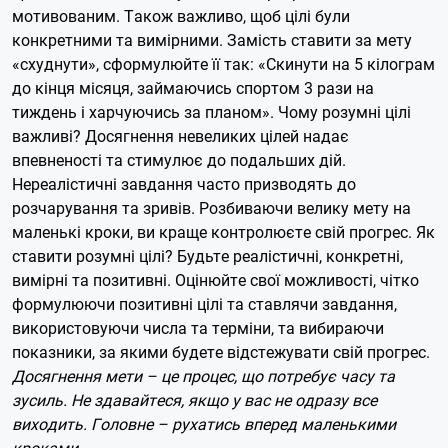
мотивованим. Також важливо, щоб цілі були
конкретними та вимірними. Замість ставити за мету
«схуднути», сформулюйте її так: «Скинути на 5 кілограм
до кінця місяця, займаючись спортом 3 рази на
тиждень і харчуючись за планом». Чому розумні цілі
важливі? Досягнення невеликих цілей надає
впевненості та стимулює до подальших дій.
Нереалістичні завдання часто призводять до
розчарування та зривів. Розбиваючи велику мету на
маленькі кроки, ви краще контролюєте свій прогрес. Як
ставити розумні цілі? Будьте реалістичні, конкретні,
вимірні та позитивні. Оцінюйте свої можливості, чітко
формулюючи позитивні цілі та ставлячи завдання,
використовуючи числа та терміни, та вибираючи
показники, за якими будете відстежувати свій прогрес.
Досягнення мети – це процес, що потребує часу та
зусиль. Не здавайтеся, якщо у вас не одразу все
виходить. Головне – рухатись вперед маленькими
кроками.