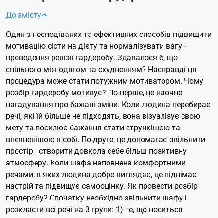
До змісту
Один з несподіваних та ефективних способів підвищити
мотивацію сісти на дієту та нормалізувати вагу –
проведення ревізії гардеробу. Здавалося б, що
спільного між одягом та схудненням? Насправді ця
процедура може стати потужним мотиватором. Чому
розбір гардеробу мотивує? По-перше, це наочне
нагадування про бажані зміни. Коли людина перебирає
речі, які їй більше не підходять, вона візуалізує свою
мету та посилює бажання стати стрункішою та
впевненішою в собі. По-друге, це допомагає звільнити
простір і створити довкола себе більш позитивну
атмосферу. Коли шафа наповнена комфортними
речами, в яких людина добре виглядає, це піднімає
настрій та підвищує самооцінку. Як провести розбір
гардеробу? Спочатку необхідно звільнити шафу і
розкласти всі речі на 3 групи: 1) те, що носиться