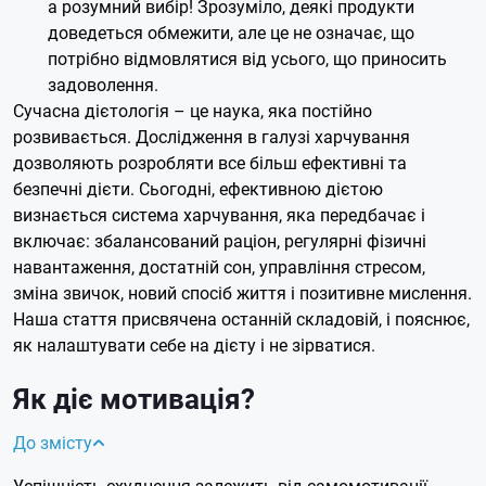
а розумний вибір! Зрозуміло, деякі продукти
доведеться обмежити, але це не означає, що
потрібно відмовлятися від усього, що приносить
задоволення.
Сучасна дієтологія – це наука, яка постійно
розвивається. Дослідження в галузі харчування
дозволяють розробляти все більш ефективні та
безпечні дієти. Сьогодні, ефективною дієтою
визнається система харчування, яка передбачає і
включає: збалансований раціон, регулярні фізичні
навантаження, достатній сон, управління стресом,
зміна звичок, новий спосіб життя і позитивне мислення.
Наша стаття присвячена останній складовій, і пояснює,
як налаштувати себе на дієту і не зірватися.
Як діє мотивація?
До змісту
Успішність схуднення залежить від самомотивації,