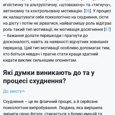
егоїстичну та альтруїстичну, «штовхаючу» та «тягнучу»,
автономну та контрольовану мотивацію. [
06
]. У процесі
як налаштувати себе психологічно на схуднення, сісти
на дієту і потім не зірватися, найвагомішу роль відіграє
роль такий тип мотивації, як мотивація досягнення [
07
]
– бажання долати перешкоди і прагнути до
досконалості, навіть за наявності відчутних зовнішніх
перешкод. Цей тип мотивації особливо допомагає тим,
хто боїться невдач і прагне стати краще здатний
кидати виклик сильнішим опонентам.
Які думки виникають до та у
процесі схуднення?
До змісту
Схуднення – це як фізичний процес, а й серйозне
психологічне випробування. Людина, яка вирішила
змінити свою фігуру, стикається з бурею емоцій та