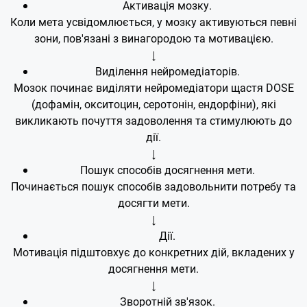
Активація мозку.
Коли мета усвідомлюється, у мозку активуються певні
зони, пов'язані з винагородою та мотивацією.
↓
Виділення нейромедіаторів.
Мозок починає виділяти нейромедіатори щастя DOSE
(дофамін, окситоцин, серотонін, ендорфіни), які
викликають почуття задоволення та стимулюють до
дії.
↓
Пошук способів досягнення мети.
Починається пошук способів задовольнити потребу та
досягти мети.
↓
Дії.
Мотивація підштовхує до конкретних дій, вкладених у
досягнення мети.
↓
Зворотній зв'язок.