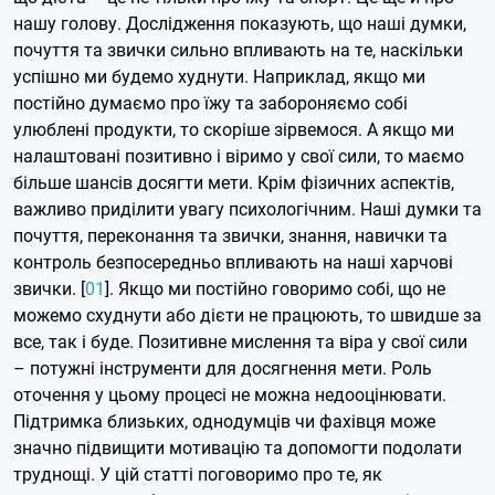
нашу голову. Дослідження показують, що наші думки,
почуття та звички сильно впливають на те, наскільки
успішно ми будемо худнути. Наприклад, якщо ми
постійно думаємо про їжу та забороняємо собі
улюблені продукти, то скоріше зірвемося. А якщо ми
налаштовані позитивно і віримо у свої сили, то маємо
більше шансів досягти мети. Крім фізичних аспектів,
важливо приділити увагу психологічним. Наші думки та
почуття, переконання та звички, знання, навички та
контроль безпосередньо впливають на наші харчові
звички. [
01
]. Якщо ми постійно говоримо собі, що не
можемо схуднути або дієти не працюють, то швидше за
все, так і буде. Позитивне мислення та віра у свої сили
– потужні інструменти для досягнення мети. Роль
оточення у цьому процесі не можна недооцінювати.
Підтримка близьких, однодумців чи фахівця може
значно підвищити мотивацію та допомогти подолати
труднощі. У цій статті поговоримо про те, як