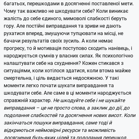
багатьох, перешкодами в досягненні поставленої мети.
Чому так важливо не шкодувати себе? Коли виникає
жалість до себе єдиного, мимоволі слабкості беруть
гору. Але постійні виправдання та зриви не дають
рухатися вперед, змушуючи тупцювати на місці, не
бачачи результатів своїх зусиль. А коли немає
прогресу, то й мотивація поступово сходить нанівець, і
народжується сумнів у власних силах. Як психологічно
налаштувати себе на схуднення? Кожен стикався з
ситуаціями, коли хотілося здатися, коли втома майже
смертельна, і ціль видається недосяжною. У такі
моменти легко почати шукати виправдання та
шкодувати себе. Але саме в ці моменти народжується
справжній характер.
Не шкодуйте себе і не шукайте
виправдання – це не просто слова, а заклик до дії, до
подолання слабкостей та досягнення нових висот. Коли
закінчаться пошуки виправдання, саме тоді й
відкриються неймовірні ресурси та можливість
досягнення будь-яких цілей та подолання перешкод.