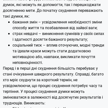
думок, які можуть як допомогти, так і перешкоджати
досягненню мети. До початку схуднення переважають
такі думки, як:
бажання змін – усвідомлення необхідності зміни
способу життя та позбавлення від зайвої ваги;
страх невдачі – виникнення сумнівів у своїх силах
і здатності досягти бажаного результату;
соціальний тиск – вплив оточуючих, модні тренди
та ідеали краси можуть стати додатковою
мотивацією або, навпаки, викликати почуття
неповноцінності.
Перед і в перші дні схуднення більшість перебуває у
стані очікування швидкого результату. Справді, багато
хто мріє схуднути за короткий термін, не
усвідомлюючи, що процес схуднення потребує часу та
терпіння. У процесі схуднення думки можуть
змінюватися в залежності від досягнутих результатів і
труднощів. Виникають: