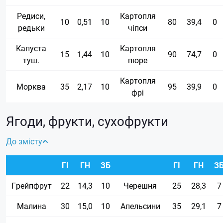
Редиси,
Картопля
10
0,51
10
80
39,4
0
редьки
чіпси
Капуста
Картопля
15
1,44
10
90
74,7
0
туш.
пюре
Картопля
Морква
35
2,17
10
95
39,9
0
фрі
Ягоди, фрукти, сухофрукти
До змісту
ГІ
ГН
ЗБ
ГІ
ГН
З
Грейпфрут
22
14,3
10
Черешня
25
28,3
7
Малина
30
15,0
10
Апельсини
35
29,1
7