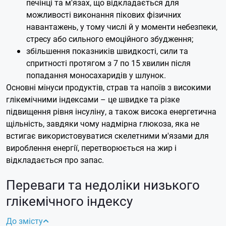
печінці та м'язах, що відкладається для
можливості виконання пікових фізичних
навантажень, у тому числі й у моменти небезпеки,
стресу або сильного емоційного збудження;
збільшення показників швидкості, сили та
спритності протягом з 7 по 15 хвилин після
попадання моносахаридів у шлунок.
Основні мінуси продуктів, страв та напоїв з високими
глікемічними індексами – це швидке та різке
підвищення рівня інсуліну, а також висока енергетична
щільність, завдяки чому надмірна глюкоза, яка не
встигає використовуватися скелетними м'язами для
вироблення енергії, перетворюється на жир і
відкладається про запас.
Переваги та недоліки низького
глікемічного індексу
До змісту