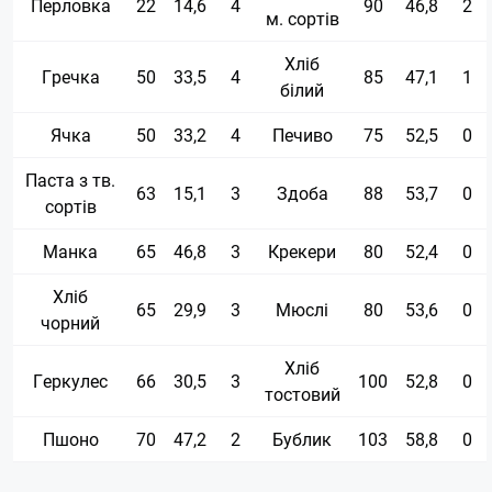
Перловка
22
14,6
4
90
46,8
2
м. сортів
Хліб
Гречка
50
33,5
4
85
47,1
1
білий
Ячка
50
33,2
4
Печиво
75
52,5
0
Паста з тв.
63
15,1
3
Здоба
88
53,7
0
сортів
Манка
65
46,8
3
Крекери
80
52,4
0
Хліб
65
29,9
3
Мюслі
80
53,6
0
чорний
Хліб
Геркулес
66
30,5
3
100
52,8
0
тостовий
Пшоно
70
47,2
2
Бублик
103
58,8
0