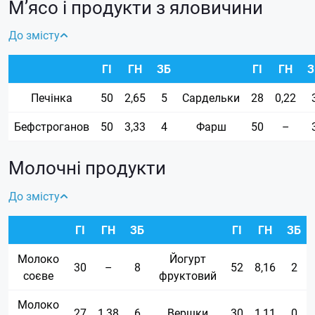
М’ясо і продукти з яловичини
До змісту
ГІ
ГН
ЗБ
ГІ
ГН
З
Печінка
50
2,65
5
Сардельки
28
0,22
Бефстроганов
50
3,33
4
Фарш
50
–
Молочні продукти
До змісту
ГІ
ГН
ЗБ
ГІ
ГН
ЗБ
Молоко
Йогурт
30
–
8
52
8,16
2
соєве
фруктовий
Молоко
27
1,38
6
Вершки
30
1,11
0