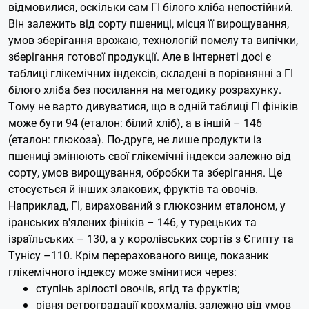
відмовилися, оскільки сам ГІ білого хліба непостійний.
Він залежить від сорту пшениці, місця її вирощування,
умов зберігання врожаю, технологій помелу та випічки,
зберігання готової продукції. Але в інтернеті досі є
таблиці глікемічних індексів, складені в порівнянні з ГІ
білого хліба без посилання на методику розрахунку.
Тому не варто дивуватися, що в одній таблиці ГІ фініків
може бути 94 (еталон: білий хліб), а в іншій – 146
(еталон: глюкоза).
По-друге, не лише продукти із
пшениці змінюють свої глікемічні індекси залежно від
сорту, умов вирощування, обробки та зберігання. Це
стосується й інших злакових, фруктів та овочів.
Наприклад, ГІ, вирахований з глюкозним еталоном, у
іранських в'ялених фініків – 146, у турецьких та
ізраїльських – 130, а у королівських сортів з Єгипту та
Тунісу –110.
Крім перерахованого вище, показник
глікемічного індексу може змінитися через:
ступінь зрілості овочів, ягід та фруктів;
рівня ретроградації крохмалів, залежно від умов