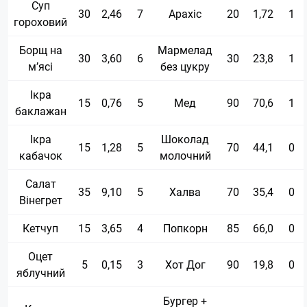
Суп
30
2,46
7
Арахіс
20
1,72
1
гороховий
Борщ на
Мармелад
30
3,60
6
30
23,8
1
м’ясі
без цукру
Ікра
15
0,76
5
Мед
90
70,6
1
баклажан
Ікра
Шоколад
15
1,28
5
70
44,1
0
кабачок
молочний
Салат
35
9,10
5
Халва
70
35,4
0
Вінегрет
Кетчуп
15
3,65
4
Попкорн
85
66,0
0
Оцет
5
0,15
3
Хот Дог
90
19,8
0
яблучний
Бургер +