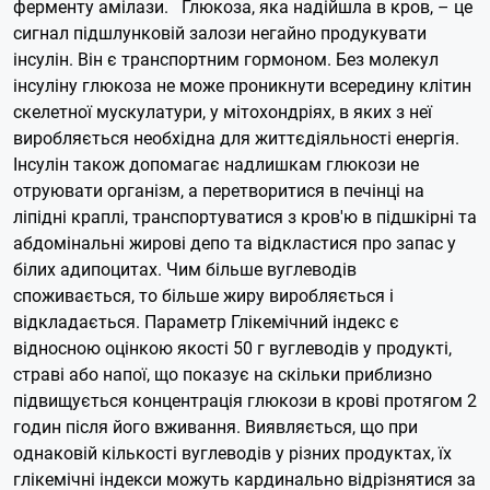
ферменту амілази.
Глюкоза, яка надійшла в кров, – це
сигнал підшлунковій залози негайно продукувати
інсулін. Він є транспортним гормоном. Без молекул
інсуліну глюкоза не може проникнути всередину клітин
скелетної мускулатури, у мітохондріях, в яких з неї
виробляється необхідна для життєдіяльності енергія.
Інсулін також допомагає надлишкам глюкози не
отруювати організм, а перетворитися в печінці на
ліпідні краплі, транспортуватися з кров'ю в підшкірні та
абдомінальні жирові депо та відкластися про запас у
білих адипоцитах. Чим більше вуглеводів
споживається, то більше жиру виробляється і
відкладається.
Параметр Глікемічний індекс є
відносною оцінкою якості 50 г вуглеводів у продукті,
страві або напої, що показує на скільки приблизно
підвищується концентрація глюкози в крові протягом 2
годин після його вживання. Виявляється, що при
однаковій кількості вуглеводів у різних продуктах, їх
глікемічні індекси можуть кардинально відрізнятися за