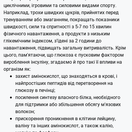
циклічними, ігровими та силовими видами спорту.
Наприклад, трохи швидких цукрів, прийнятих перед
тренуванням або змаганням, покращать показники
швидкості, сили та спритності з 5-7 по 15 хвилин
фізичного навантаження, а продукти з низьким
глікемічним індексом, з'їдені за 2 години до
навантаження, підвищать загальну витривалість.
Крім
цього, пам'ятаючи, що глюкоза є пусковим фактором
вироблення інсуліну, згадаємо й про такі її впливи на
організм як:
захист амінокислот, що знаходяться в крові, і
найпростіших пептидів від перетворення на
глюкозу в печінці;
посилення синтезу власного білка, необхідного
для підтримки або збільшення обсягу м'язових
волокон;
прискорення проникнення в клітини лейцину,
валіну та інших амінокислот, а також калію,