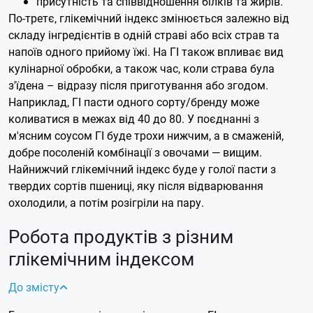
присутність та співвідношення білків та жирів.
По-третє, глікемічний індекс змінюється залежно від
складу інгредієнтів в одній страві або всіх страв та
напоїв одного прийому їжі. На ГІ також впливає вид
кулінарної обробки, а також час, коли страва була
з'їдена – відразу після приготування або згодом.
Наприклад, ГІ пасти одного сорту/бренду може
коливатися в межах від 40 до 80. У поєднанні з
м'ясним соусом ГІ буде трохи нижчим, а в смаженій,
добре посоленій комбінації з овочами — вищим.
Найнижчий глікемічний індекс буде у голої пасти з
твердих сортів пшениці, яку після відварювання
охолодили, а потім розігріли на пару.
Робота продуктів з різним
глікемічним індексом
До змісту