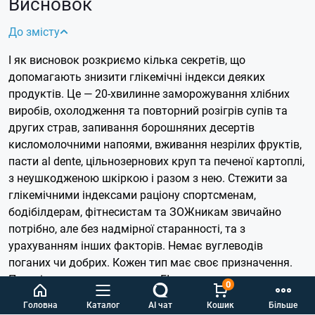
Висновок
До змісту
І як висновок розкриємо кілька секретів, що
допомагають знизити глікемічні індекси деяких
продуктів. Це — 20-хвилинне заморожування хлібних
виробів, охолодження та повторний розігрів супів та
других страв, запивання борошняних десертів
кисломолочними напоями, вживання незрілих фруктів,
пасти al dente, цільнозернових круп та печеної картоплі,
з неушкодженою шкіркою і разом з нею.
Стежити за
глікемічними індексами раціону спортсменам,
бодібілдерам, фітнесистам та ЗОЖникам звичайно
потрібно, але без надмірної старанності, та з
урахуванням інших факторів. Немає вуглеводів
поганих чи добрих. Кожен тип має своє призначення.
Прості вуглеводи з високим ГІ допоможуть швидко
0
відновитись після тренування. Крохмалисті
Головна
Каталог
AI чат
Кошик
Більше
полісахариди з низькими глікемічними індексами