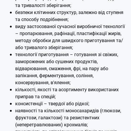
та тривалості зберігання;
безпеки клітинних структур, залежно від ступеня
та способу подрібнення;
виду застосованої сучасної виробничої технології
– пропарювання, рафінації, пластифікації жирів,
методу обробки для швидкого приготування та/
або тривалого зберігання;
технології приготування – готування зі свіжих,
заморожених або сушених продуктів,
відварювання, смаження, фрі, на пару або
запікання, ферментування, соління,
консервування, в'ялення;
кількості, якості та асортименту використаних
приправ та спецій;
консистенції – твердої або рідкої;
наявності та кількості моносахаридів (глюкози,
фруктози, галактози) та резистентних
(неперетравлюваних) крохмалів;