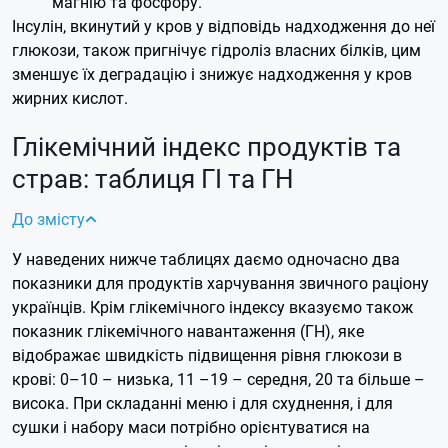
магнію та фосфору.
Інсулін, вкинутий у кров у відповідь надходження до неї
глюкози, також пригнічує гідроліз власних білків, цим
зменшує їх деградацію і знижує надходження у кров
жирних кислот.
Глікемічний індекс продуктів та
страв: таблиця ГІ та ГН
До змісту
У наведених нижче таблицях даємо одночасно два
показники для продуктів харчування звичного раціону
українців. Крім глікемічного індексу вказуємо також
показник глікемічного навантаження (ГН), яке
відображає швидкість підвищення рівня глюкози в
крові: 0–10 – низька, 11 –19 – середня, 20 та більше –
висока.
При складанні меню і для схуднення, і для
сушки і набору маси потрібно орієнтуватися на