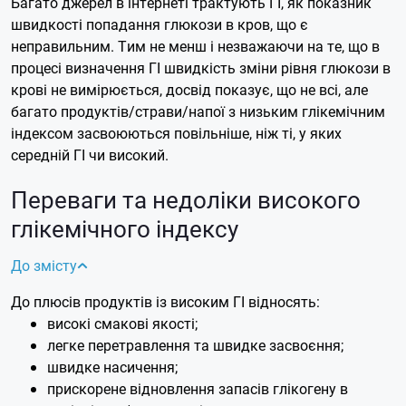
Багато джерел в інтернеті трактують ГІ, як показник
швидкості попадання глюкози в кров, що є
неправильним. Тим не менш і незважаючи на те, що в
процесі визначення ГІ швидкість зміни рівня глюкози в
крові не вимірюється, досвід показує, що не всі, але
багато продуктів/страви/напої з низьким глікемічним
індексом засвоюються повільніше, ніж ті, у яких
середній ГІ чи високий.
Переваги та недоліки високого
глікемічного індексу
До змісту
До плюсів продуктів із високим ГІ відносять:
високі смакові якості;
легке перетравлення та швидке засвоєння;
швидке насичення;
прискорене відновлення запасів глікогену в