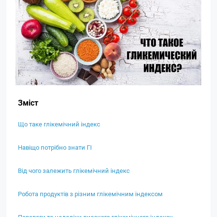
Зміст
Що таке глікемічний індекс
Навіщо потрібно знати ГІ
Від чого залежить глікемічний індекс
Робота продуктів з різним глікемічним індексом
Переваги та недоліки високого глікемічного індексу