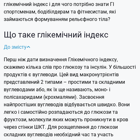
глікемічний індекс і для чого потрібно знати ГІ
спортсменам, бодібілдерам та фітнесистам, які
займаються формуванням рельєфного тіла?
Що таке глікемічний індекс
До змісту
Перш ніж дати визначення Глікемічного індексу,
скажемо кілька слів про глюкозу та інсулін. У більшості
продуктів є вуглеводи. Цей вид макронутрієнтів
представлений 2 типами – простими та складними
вуглеводами або, як їх ще називають, моно- і
полісахаридами (крохмалями). Засвоєння
найпростіших вуглеводів відбувається швидко. Вони
легко і самостійно розпадаються до глюкози та
фруктози, молекули яких можуть проникнути в кров
через стінки ШКТ. Для розщеплення до глюкози
складних вуглеводів необхідний час та участь