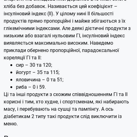
хліба без добавок. Називається цей коефіцієнт –
інсуліновий індекс (ІІ).
У цілому нині ІІ більшості
продуктів прямо пропорційні і майже збігаються з їх
глікемічними індексами. Але деякі дієтичні продукти з
низьким або взагалі нульовим ГІ, інсуліновий індекс
виявляється максимально високим. Наведемо
приклади обернено пропорційної, парадоксальної
кореляції ГІ та ІІ:
сир – 30 та 120;
йогурт – 35 та 115;
яловичина – 0 та 51;
риба – 0 і 59.
Ці та інші продукти з схожим співвідношенням ГІ та ІІ
корисні і тим, хто худне, і спортсменам, які набирають
масу, і перебувають на сушці та пампінгу. А ось
діабетикам 2 типу такі продукти слід виключити із
меню.