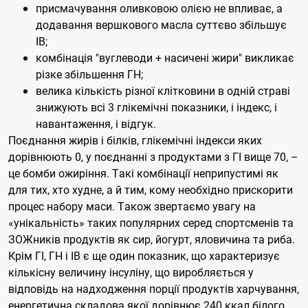
присмачування оливковою олією не впливає, а
додавання вершкового масла суттєво збільшує
ІВ;
комбінація "вуглеводи + насичені жири" викликає
різке збільшення ГН;
велика кількість різної клітковини в одній страві
знижують всі 3 глікемічні показники, і індекс, і
навантаження, і відгук.
Поєднання жирів і білків, глікемічні індекси яких
дорівнюють 0, у поєднанні з продуктами з ГІ вище 70, –
це бомби ожиріння. Такі комбінації неприпустимі як
для тих, хто худне, а й тим, кому необхідно прискорити
процес набору маси.
Також звертаємо увагу на
«унікальність» таких популярних серед спортсменів та
ЗОЖників продуктів як сир, йогурт, яловичина та риба.
Крім ГІ, ГН і ІВ є ще один показник, що характеризує
кількісну величину інсуліну, що виробляється у
відповідь на надходження порції продуктів харчування,
енергетична складова якої дорівнює 240 ккал білого