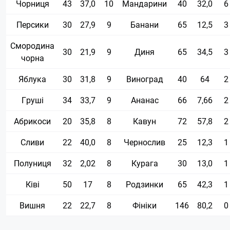
Чорниця
43
37,0
10
Мандарини
40
32,0
6
Персики
30
27,9
9
Банани
65
12,5
3
Смородина
30
21,9
9
Диня
65
34,5
3
чорна
Яблука
30
31,8
9
Виноград
40
64
2
Груші
34
33,7
9
Ананас
66
7,66
2
Абрикоси
20
35,8
8
Кавун
72
57,8
2
Сливи
22
40,0
8
Чернослив
25
12,3
1
Полуниця
32
2,02
8
Курага
30
13,0
1
Ківі
50
17
8
Родзинки
65
42,3
1
Вишня
22
22,7
8
Фініки
146
80,2
0