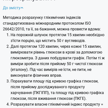
До змісту
Методика розрахунку глікемічних індексів
стандартизована міжнародним протоколом ISO
26642/2010, та її, за бажання, можна провести вдома:
На порожній шлунок протягом 15 хвилин необхідно
з'їсти порцію, що містить 50 г вуглеводів.
Далі протягом 120 хвилин, через кожні 15 хвилин,
вимірювати рівень глюкози в крові за допомогою
глюкометра. З даних побудувати графік. Потім ті ж
виміри зробити після прийому 50 г чистої глюкози
(еталону). Під час вимірів не їсти, не пити, не
виконувати фізичних вправ.
Порахувати площу під кривою графіка глюкози,
після прийому досліджуваного продукту
харчування (ПКГІПП), та площу під кривою графіка
глюкози, після вживання глюкози (ПКГЕ).
Розрахувати власне глікемічний індекс продукту =