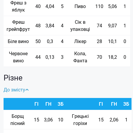
Фреш з
40
4,04
5
Пиво
110
5,06
1
яблук
Фреш
Сік в
48
3,84
4
74
9,07
1
грейпфрут
упаковці
Біле вино
50
0,3
4
Лікер
28
10,1
0
Червоне
Кола,
44
0,13
3
70
18,2
0
вино
Фанта
Різне
До змісту
ГІ
ГН
ЗБ
ГІ
ГН
ЗБ
Борщ
Грецькі
15
3,06
10
15
2,06
1
пісний
горіхи