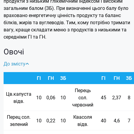
продукти з низьким глікемічним індексом і високим
загальним балом (ЗБ). При визначенні цього балу було
враховано енергетичну цінність продукту та баланс
білків, жирів та вуглеводів.
Тим, кому потрібно тримати
вагу, краще складати меню з продуктів з низькими та
середніми ГІ та ГН.
Овочі
До змісту
ГІ
ГН
ЗБ
ГІ
ГН
ЗБ
Перець
Цв.капуста
10
0,06
10
сол.
45
2,37
8
відв.
червоний
Перец сол.
Квасоля
10
0,22
10
40
4,6
7
зелений
відв.