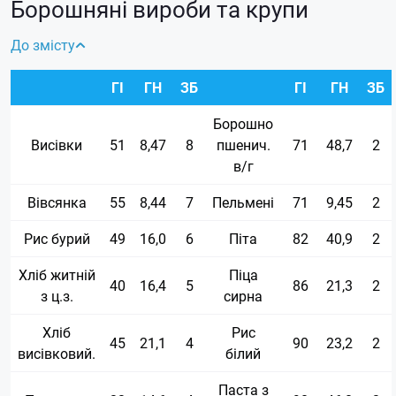
Борошняні вироби та крупи
До змісту
ГІ
ГН
ЗБ
ГІ
ГН
ЗБ
Борошно
Висівки
51
8,47
8
пшенич.
71
48,7
2
в/г
Вівсянка
55
8,44
7
Пельмені
71
9,45
2
Рис бурий
49
16,0
6
Піта
82
40,9
2
Хліб житній
Піца
40
16,4
5
86
21,3
2
з ц.з.
сирна
Хліб
Рис
45
21,1
4
90
23,2
2
висівковий.
білий
Паста з