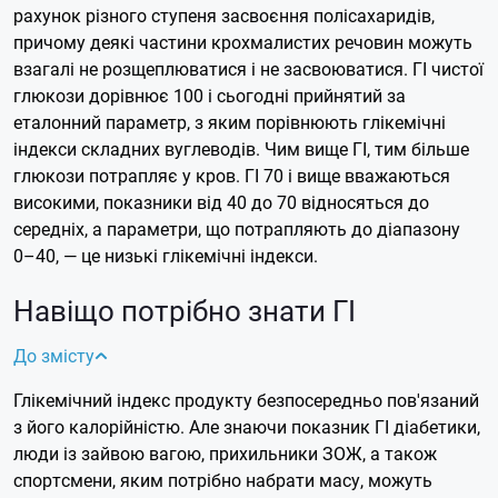
рахунок різного ступеня засвоєння полісахаридів,
причому деякі частини крохмалистих речовин можуть
взагалі не розщеплюватися і не засвоюватися.
ГІ чистої
глюкози дорівнює 100 і сьогодні прийнятий за
еталонний параметр, з яким порівнюють глікемічні
індекси складних вуглеводів. Чим вище ГІ, тим більше
глюкози потрапляє у кров. ГІ 70 і вище вважаються
високими, показники від 40 до 70 відносяться до
середніх, а параметри, що потрапляють до діапазону
0–40, — це низькі глікемічні індекси.
Навіщо потрібно знати ГІ
До змісту
Глікемічний індекс продукту безпосередньо пов'язаний
з його калорійністю. Але знаючи показник ГІ діабетики,
люди із зайвою вагою, прихильники ЗОЖ, а також
спортсмени, яким потрібно набрати масу, можуть