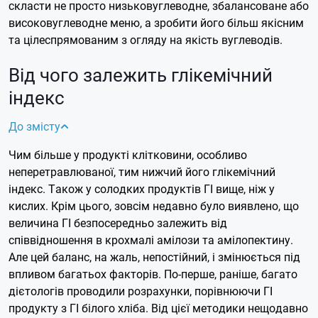
скласти не просто низьковуглеводне, збалансоване або
високовуглеводне меню, а зробити його більш якісним
та цілеспрямованим з огляду на якість вуглеводів.
Від чого залежить глікемічний
індекс
До змісту
Чим більше у продукті клітковини, особливо
неперетравлюваної, тим нижчий його глікемічний
індекс. Також у солодких продуктів ГІ вище, ніж у
кислих. Крім цього, зовсім недавно було виявлено, що
величина ГІ безпосередньо залежить від
співвідношення в крохмалі амілози та амілопектину.
Але цей баланс, на жаль, непостійний, і змінюється під
впливом багатьох факторів.
По-перше, раніше, багато
дієтологів проводили розрахунки, порівнюючи ГІ
продукту з ГІ білого хліба. Від цієї методики нещодавно