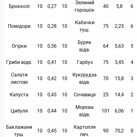
Зелений
Брокколі
10
0,27
10
40
5,8
6
горошок
Кабачки
Помідори
10
0,28
10
75
2,25
6
туш.
Буряк
Огірки
10
0,36
10
64
5,63
5
відв.
Гриби відв.
10
0,41
10
Гарбуз
75
3,45
4
Салати
Кукурудза
10
0,42
10
70
15,8
3
листові
відв.
Капуста
10
0,43
10
Сочевиця
25
14,4
2
Морква
Цибуля
10
0,44
10
101
6,06
1
відв.
Баклажани
Картопля
10
0,45
10
90
70,2
0
туш.
печ.