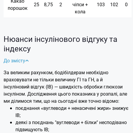
Какао
25
8,75
2
чіпси +
103
102
0
порошок
кола
Нюанси інсулінового відгуку та
індексу
До змісту
За великим рахунком, бодібілдерам необхідно
враховувати не тільки величину ГІ та ГН, а й
інсуліновий відгук (ІВ) — швидкість обробки глюкози
інсуліном. Дослідження цього показника у розпалі, але
ми ділимося тим, що на сьогодні вже точно відомо:
поєднання «вуглеводи + ненасичені жири» знижує
ІВ;
деякі з поєднань "вуглеводи + білки" несподівано
підвищують ІВ;