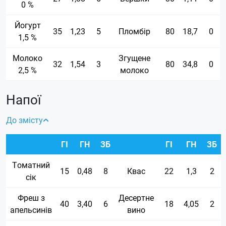
0 %
Йогурт
35
1,23
5
Пломбір
80
18,7
0
1,5 %
Молоко
Згущене
32
1,54
3
80
34,8
0
2,5 %
молоко
Напої
До змісту
ГІ
ГН
ЗБ
ГІ
ГН
ЗБ
Томатний
15
0,48
8
Квас
22
1,3
2
сік
Фреш з
Десертне
40
3,40
6
18
4,05
2
апельсинів
вино