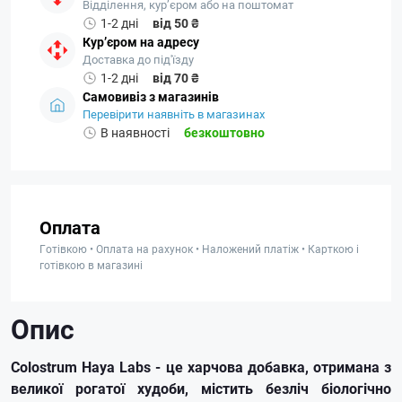
Відділення, кур’єром або на поштомат
1-2 дні
від 50 ₴
Кур’єром на адресу
Доставка до під'їзду
1-2 дні
від 70 ₴
Самовивіз з магазинів
Перевірити наявніть в магазинах
В наявності
безкоштовно
Оплата
Готівкою • Оплата на рахунок • Наложений платіж • Карткою і
готівкою в магазині
Опис
Colostrum Haya Labs - це харчова добавка, отримана з
великої рогатої худоби, містить безліч біологічно