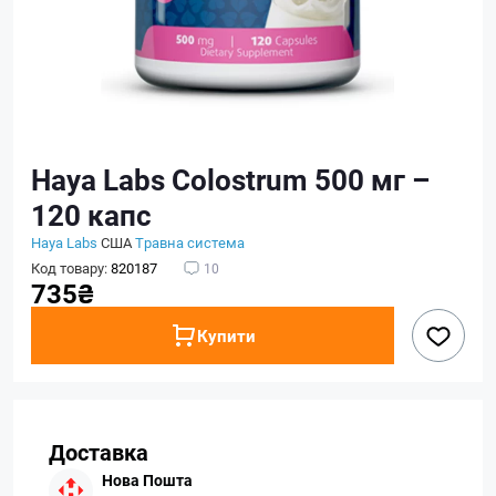
Haya Labs Colostrum 500 мг –
120 капс
Haya Labs
США
Травна система
Код товару:
820187
10
735₴
Купити
Доставка
Нова Пошта