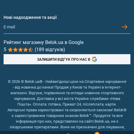
Амінокислоти
Договір приєднання
Питання та відповіді
Протеїн
Нові надходження та акції
Обмін та повернення
Контакти та адреси магазинів
Гейнери
Вітаміни та мінерали
Рейтинг магазину Belok.ua в Google
5
(189 відгуків)
Риб'ячий жир, жирні кислоти
ЗАЛИШИТИ ВІДГУК ПРО НАС В
© 2026 © Belok.ua® - Найвигідніші ціни на Спортивне харчування
- від новачка до качка! Продаж у Києві та Україні в інтернет-
магазині. Відгуки, порівняння та огляди новинок спортивного
харчування. Доставка у всі міста України службами «Нова
Пошта». Оплата: готівка, Приват-24, післяплата, карти.
Авторські права зареєстровані та охороняються законом! Belok®
є зареєстрованим товарним знаком Belok™. Продукти та вся
інформація про них, представлені на сайті Belok.ua, не є
лікарськими препаратами. Вони не призначені для лікування,
зняття симптомів та запобігання хворобам.