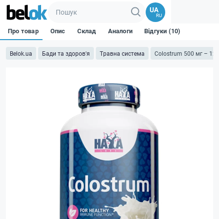
UA
RU
Про товар
Опис
Склад
Аналоги
Відгуки (10)
Belok.ua
Бади та здоров'я
Травна система
Colostrum 500 мг – 120