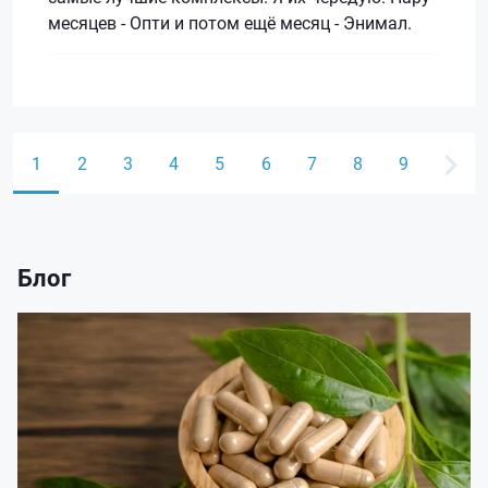
месяцев - Опти и потом ещё месяц - Энимал.
1
2
3
4
5
6
7
8
9
Блог