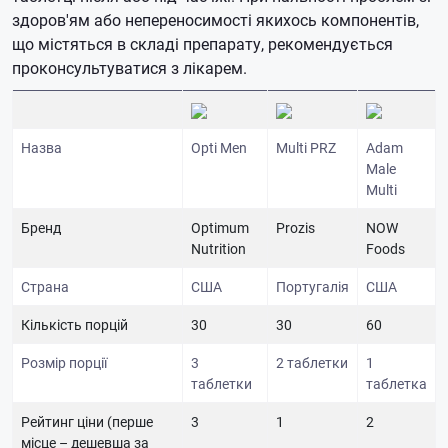
здоров'ям або непереносимості якихось компонентів,
що містяться в складі препарату, рекомендується
проконсультуватися з лікарем.
Назва
Opti Men
Multi PRZ
Adam
Male
Multi
Бренд
Optimum
Prozis
NOW
Nutrition
Foods
Страна
США
Португалія
США
Кількість порцій
30
30
60
Розмір порції
3
2 таблетки
1
таблетки
таблетка
Рейтинг ціни (перше
3
1
2
місце – дешевша за