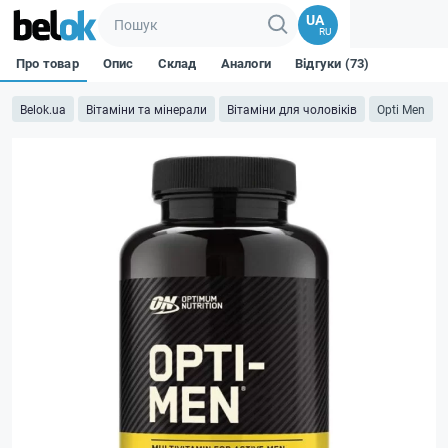
UA
RU
Про товар
Опис
Склад
Аналоги
Відгуки (73)
Belok.ua
Вітаміни та мінерали
Вітаміни для чоловіків
Opti Men