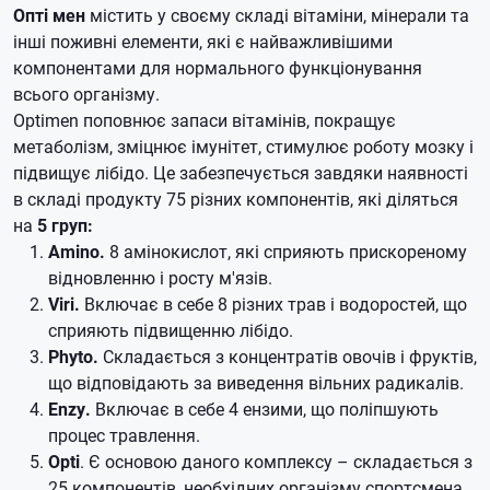
Опті мен
містить у своєму складі вітаміни, мінерали та
інші поживні елементи, які є найважливішими
компонентами для нормального функціонування
всього організму.
Optimen поповнює запаси вітамінів, покращує
метаболізм, зміцнює імунітет, стимулює роботу мозку і
підвищує лібідо. Це забезпечується завдяки наявності
в складі продукту 75 різних компонентів, які діляться
на
5 груп:
Amino.
8 амінокислот, які сприяють прискореному
відновленню і росту м'язів.
Viri.
Включає в себе 8 різних трав і водоростей, що
сприяють підвищенню лібідо.
Phyto.
Складається з концентратів овочів і фруктів,
що відповідають за виведення вільних радикалів.
Enzy.
Включає в себе 4 ензими, що поліпшують
процес травлення.
Opti
. Є основою даного комплексу – складається з
25 компонентів, необхідних організму спортсмена.