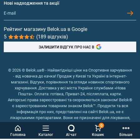
Протеїн
Нові надходження та акції
Обмін та повернення
Контакти та адреси магазинів
Гейнери
Вітаміни та мінерали
Рейтинг магазину Belok.ua в Google
5
(189 відгуків)
Риб'ячий жир, жирні кислоти
ЗАЛИШИТИ ВІДГУК ПРО НАС В
© 2026 © Belok.ua® - Найвигідніші ціни на Спортивне харчування
- від новачка до качка! Продаж у Києві та Україні в інтернет-
магазині. Відгуки, порівняння та огляди новинок спортивного
харчування. Доставка у всі міста України службами «Нова
Пошта». Оплата: готівка, Приват-24, післяплата, карти.
Авторські права зареєстровані та охороняються законом! Belok®
є зареєстрованим товарним знаком Belok™. Продукти та вся
інформація про них, представлені на сайті Belok.ua, не є
лікарськими препаратами. Вони не призначені для лікування,
зняття симптомів та запобігання хворобам.
0
Інтернет магазин Belok.ua
››
Інтернет магазин спортивного
Головна
Каталог
AI чат
Кошик
Більше
харчування