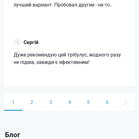
лучший вариант. Пробовал другие - не то..
Сергій
Дуже рекомендую цей трібулус, жодного разу
не підвів, завжди є ефективним!
1
2
3
4
5
6
Блог