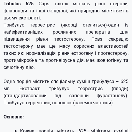
Tribulus 625
Caps також містить різні стероли,
флавоніди та інші складові, які природно містяться в
цьому екстракті.
Трибулус террестрис (якорці стелиться)-один із
найефективніших рослинних препаратів для
підвищення рівня тестостерону.
Повз секрецію
тестостерону має ще масу корисних властивостей
таких як: нормалізація рівня естрогену і прогестерону,
протимікробна та противірусна дія, має жовчогінну та
сечогінну дію.
Одна порція містить спеціальну суміш трибулуса – 625
мг.
Екстракт трибулус террестрис (плоди)
(стандартизований під сапоніни фурастанолу).
Трибулус террестрис, порошок (наземні частини)
Основне:
Кожна порція містить 625 міліграм суміші