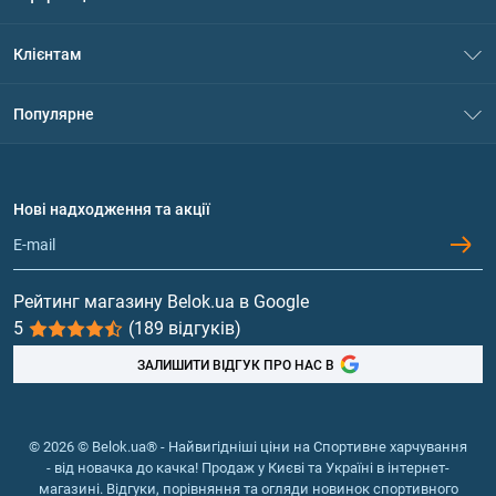
Про нас
Клієнтам
Контакти
Система знижок
Популярне
Політика конфіденційності
Доставка і оплата
Амінокислоти
Договір приєднання
Питання та відповіді
Протеїн
Нові надходження та акції
Обмін та повернення
Контакти та адреси магазинів
Гейнери
Вітаміни та мінерали
Рейтинг магазину Belok.ua в Google
5
(189 відгуків)
Риб'ячий жир, жирні кислоти
ЗАЛИШИТИ ВІДГУК ПРО НАС В
© 2026 © Belok.ua® - Найвигідніші ціни на Спортивне харчування
- від новачка до качка! Продаж у Києві та Україні в інтернет-
магазині. Відгуки, порівняння та огляди новинок спортивного