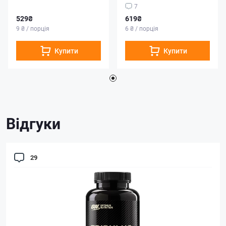
7
529₴
619₴
9 ₴ / порція
6 ₴ / порція
Купити
Купити
Відгуки
29