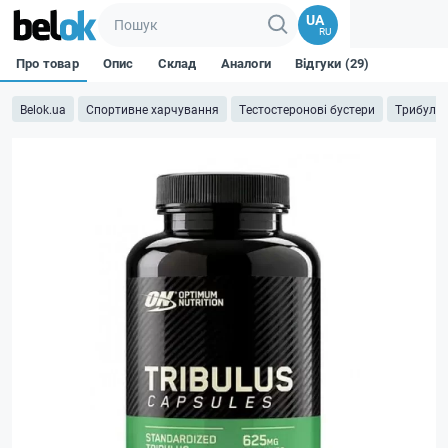
UA
RU
Про товар
Опис
Склад
Аналоги
Відгуки (29)
Belok.ua
Спортивне харчування
Тестостеронові бустери
Трибулус