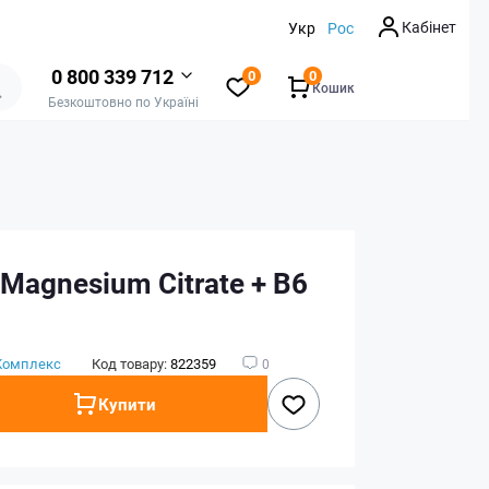
Кабінет
Укр
Рос
0 800 339 712
0
0
Кошик
Безкоштовно по Україні
 Magnesium Citrate + B6
Комплекс
Код товару:
822359
0
Купити