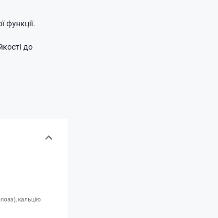
ї функції.
йкості до
лоза), кальцію