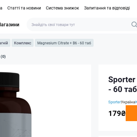
та
Статті та новини
Система знижок
Запитання та відповіді
агазини
гній
Комплекс
Magnesium Citrate + B6 - 60 таб
 (0)
Sporter
- 60 таб
Sporter
Україна
179₴