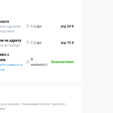
Пошта
1-2 дні
від 50 ₴
ння, кур’єром
 поштомат
ом на адресу
1-2 дні
від 70 ₴
а до під'їзду
віз з
В
нів
безкоштовно
наявності
ити наявніть в
нах
та на рахунок • Наложений платіж • Карткою і
зині