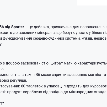
B6 від Sporter
– це добавка, призначена для поповнення рі
лежить до важливих мінералів, що беруть участь у більш ні
 функціонування серцево-судинної системи, м’язів, нервов
у.
ю з доброю засвоюваністю: цитрат магнію характеризуєть
тю.
мпонентів: вітамін B6 може сприяти засвоєнню магнію та 
ової регуляції.
стосування: 60 таблеток в упаковці підходять для курсово
сті: продукт вироблено відповідно до міжнародних стандар
кт?