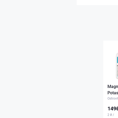
Magn
Potas
Ostrovi
149
2 ₴ /