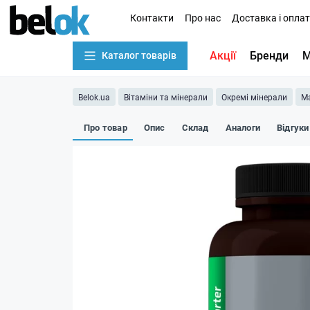
Контакти
Про нас
Доставка і опла
Акції
Бренди
М
Каталог товарів
Belok.ua
Вітаміни та мінерали
Окремі мінерали
Ма
Про товар
Опис
Склад
Аналоги
Відгуки