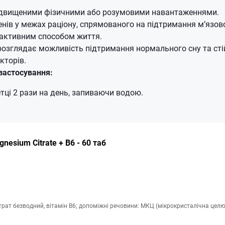
підвищеними фізичними або розумовими навантаженнями.
нів у межах раціону, спрямованого на підтримання м’язово
 активним способом життя.
 розглядає можливість підтримання нормального сну та сті
кторів.
застосування:
тці 2 рази на день, запиваючи водою.
nesium Citrate + B6 - 60 таб
рат безводний, вітамін В6; допоміжні речовини: МКЦ (мікрокристалічна целю