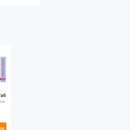
таб
їна
ти