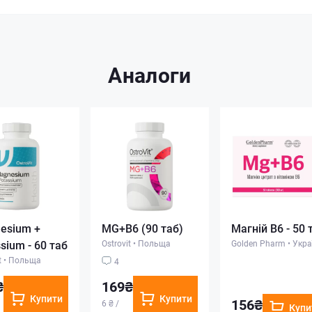
Аналоги
esium +
MG+B6 (90 таб)
Магній B6 - 50 
sium - 60 таб
Ostrovit
•
Польща
Golden Pharm
•
Укра
t
•
Польща
4
₴
169₴
Купити
Купити
156₴
6 ₴ /
Купи