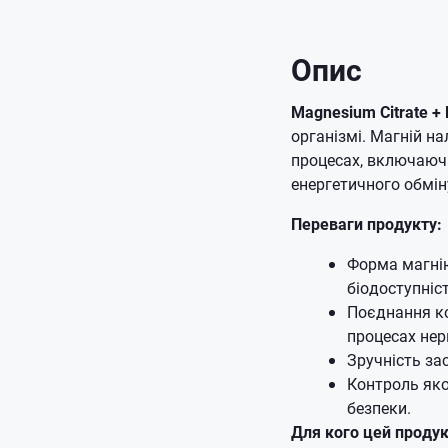
Опис
Magnesium Citrate + 
організмі. Магній на
процесах, включаючи
енергетичного обмін
Переваги продукту:
Форма магні
біодоступніс
Поєднання ко
процесах нерв
Зручність за
Контроль яко
безпеки.
Для кого цей проду