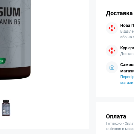
Доставка
Нова 
Відділе
або на
Кур’єр
Доставк
Самови
магази
Перевір
магази
Оплата
Готівкою • Опла
готівкою в мага