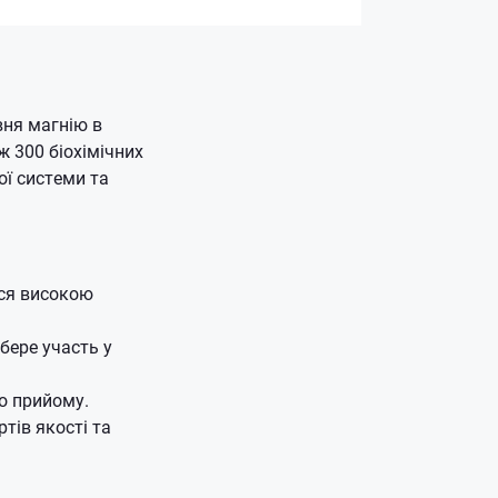
вня магнію в
ж 300 біохімічних
ої системи та
ся високою
бере участь у
го прийому.
тів якості та