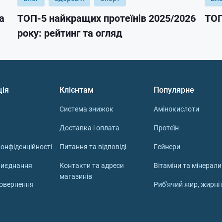
а
ТОП-5 найкращих протеїнів 2025/2026
ТОП
року: рейтинг та огляд
ція
Клієнтам
Популярне
Система знижок
Амінокислоти
Доставка і оплата
Протеїн
онфіденційності
Питання та відповіді
Гейнери
риєднання
Контакти та адреси
Вітаміни та мінерали
магазинів
повернення
Риб'ячий жир, жирні