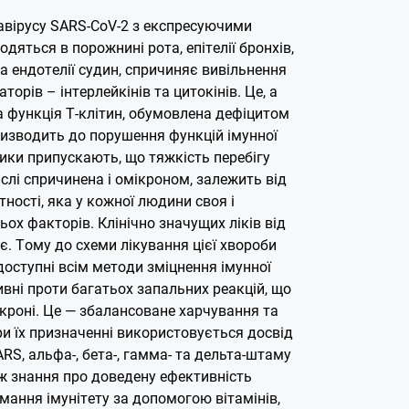
авірусу SARS-CoV-2 з експресуючими
одяться в порожнині рота, епітелії бронхів,
а ендотелії судин, спричиняє вивільнення
орів – інтерлейкінів та цитокінів. Це, а
функція Т-клітин, обумовлена ​​дефіцитом
ризводить до порушення функцій імунної
ики припускають, що тяжкість перебігу
ислі спричинена і омікроном, залежить від
ності, яка у кожної людини своя і
ьох факторів.
Клінічно значущих ліків від
є. Тому до схеми лікування цієї хвороби
оступні всім методи зміцнення імунної
ивні проти багатьох запальних реакцій, що
кроні. Це — збалансоване харчування та
ри їх призначенні використовується досвід
RS, альфа-, бета-, гамма- та дельта-штаму
ож знання про доведену ефективність
имання імунітету за допомогою вітамінів,