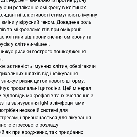
чуючи реплікацію омікрону в клітинах
оксидантні властивості стимулюють імунну
 зміни у вірусний геном.
Доведена роль
ів та мікроелементів при омікроні:
ає клітини від проникнення омікрону та
усів у клітини-мішені.
знижує ризики гострого пошкодження
я.
є активність імунних клітин, оберігаючи
 дихальних шляхів від інфікування
н знижує ризик цитокінового шторму,
ічує прозапальні цитокіни. Цей мінерал
 відповідь макрофагів та їх зчеплення з
ез та зв'язування IgM з лімфоцитами.
отрібен нервовій системі для
тресам, і призначається для лікування
ного стресового розладу.
ий як при вроджених, так придбаних