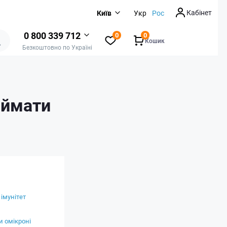
Кабінет
Київ
Укр
Рос
0 800 339 712
0
0
Кошик
Безкоштовно по Україні
иймати
 імунітет
и омікроні