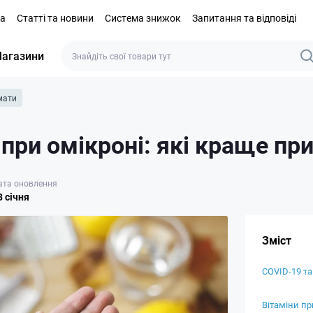
та
Статті та новини
Система знижок
Запитання та відповіді
агазини
мати
 при омікроні: які краще пр
ата оновлення
3 cічня
Зміст
COVID-19 та
Вітаміни пр