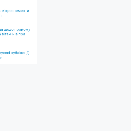
а мікроелементи
і
ії щодо прийому
а вітамінів при
укові публікації,
ня