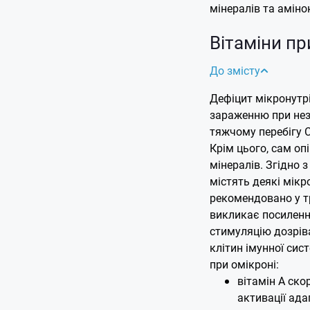
мінералів та аміно
Вітаміни пр
До змісту
Дефіцит мікронутр
зараженню при нез
тяжчому перебігу C
Крім цього, сам оп
мінералів. Згідно 
містять деякі мікр
рекомендовано у тр
викликає посилення
стимуляцію дозрів
клітин імунної сис
при омікроні:
вітамін А ско
активації ада