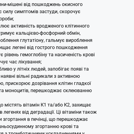
ини-мішені від пошкоджень окисного
є силу симптомів застуди, скорочує
ороби;
гулює активність вродженого клітинного
дтримує кальцієво-фосфорний обмін,
облення глутатіону, гальмує вироблення
хищає легені від гострого пошкодження
є рівень гемоглобіну та насиченість крові
чує час лікування;
бливо у літніх людей, запобігає появі та
 наявні вільні радикали з активною
, прискорює дозрівання клітин гладкої
та моноцитів, перешкоджає склеюванню
 містять вітамін К1 та/або К2, захищає
в легенях від деградації. Ці вітаміни також
 згортання в печінці, що перешкоджає
ньосудинному згортанню крові та
ся з тромботичними ускладненнями у