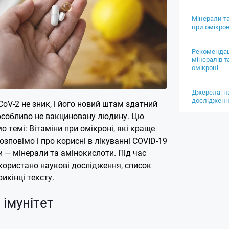
Мінерали т
при омікрон
Рекомендац
мінералів т
омікроні
Джерела: на
досліджен
oV-2 не зник, і його новий штам здатний
 особливо не вакциновану людину. Цю
 темі: Вітаміни при омікроні, які краще
зповімо і про корисні в лікуванні COVID-19
и — мінерали та амінокислоти. Під час
користано наукові дослідження, список
икінці тексту.
 імунітет