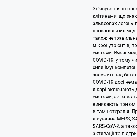
Зв'язування корон
клітинами, що знах
альвеолах легень т
прозапальних медіат
також неправильна 
мікронутрієнтів, п
системи. Вчені мед
COVID-19, у тому ч
сили імункомпетент
залежить від багат
COVID-19 досі нема
лікарі включають д
системи, які ефект
виникають при омі
вітамінотерапія. П
лікування MERS, SA
SARS-CoV-2, а так
активації та підтр