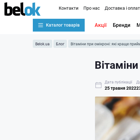
Контакти
Про нас
Доставка і опла
Акції
Бренди
М
Каталог товарів
Belok.ua
Блог
Вітаміни при омікроні: які краще прий
Вітаміни
Дата публікації
Д
25 травня 2022
2