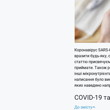
Коронавірус SARS-C
вразити будь-яку,
статтю присвячуємо
приймати. Також ро
інші мікронутрієнт
написання було ви
яких наведено напр
COVID-19 та
До змісту