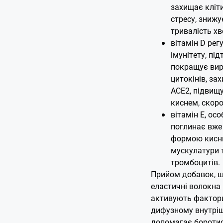
захищає кліт
стресу, знижу
тривалість хв
вітамін D ре
імунітету, пі
покращує вир
цитокінів, за
ACE2, підвищу
киснем, скоро
вітамін E, осо
поглинає вже
формою кисню
мускулатури 
тромбоцитів.
Прийом добавок, що
еластичні волокна 
активують фактори
дифузному внутріш
допомагає бороти