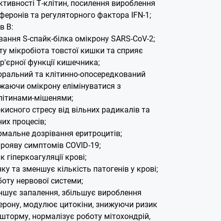
тивності Т-клітин, посилення вироблення
феронів та регуляторного фактора IFN-1;
в B:
вання S-спайк-білка омікрону SARS-CoV-2;
у мікробіота товстої кишки та сприяє
р'єрної функції кишечника;
оральний та клітинно-опосередкований
ажаючи омікрону елімінуватися з
ітинами-мішенями;
кисного стресу від вільних радикалів та
их процесів;
рмальне дозрівання еритроцитів;
прояву симптомів COVID-19;
 гіперкоагуляції крові;
ку та зменшує кількість патогенів у крові;
оту нервової системи;
еншує запалення, збільшує вироблення
ерону, модулює цитокіни, знижуючи ризик
шторму, нормалізує роботу мітохондрій,