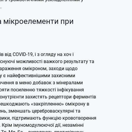
.
а мікроелементи при
в від COVID-19, і з огляду на хоч і
існуючі можливості важкого результату та
зараження омікроном, заходи щодо
ту є найефективнішими захисними
чення в меню добавок з мінералами
яти посиленню тяжкості інфікування
ронутрієнти захистять рецептори ферментів
ерешкоджають «закріпленню» омікрону в
ень, зменшать цереброваскулярні та
изики, підтримають функцію кровотворення
.
Крім імуномодулюючої дії, незамінні
 Zn, Mg, Se – виявляють противірусну