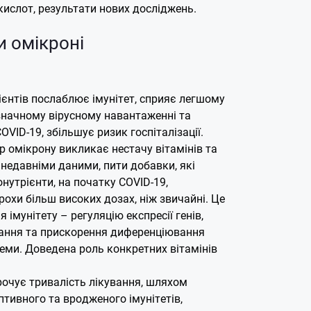
кислот, результати нових досліджень.
и омікроні
ієнтів послаблює імунітет, сприяє легшому
начному вірусному навантаженні та
OVID-19, збільшує ризик госпіталізації.
ір омікрону викликає нестачу вітамінів та
з недавніми даними, пити добавки, які
онутрієнти, на початку COVID-19,
охи більш високих дозах, ніж звичайні. Це
 імунітету – регуляцію експресії генів,
ання та прискорення диференціювання
теми.
Доведена роль конкретних вітамінів
рочує тривалість лікування, шляхом
птивного та вродженого імунітетів,