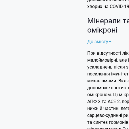
хворих на COVID-19
Мінерали т
омікроні
До змісту
При відсутності лікі
малоймовірні, але 
ускладнень після 
посилення імуніте
механізмами.
Вклю
допоможе протисто
омікроном. Ці мік
АПФ-2 та ACE-2, п
нижній частині лег
серцево-судинні р
та синтез гормонів
мікроелементи: Cu,