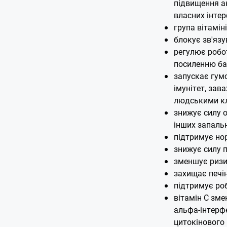
підвищення ак
власних інтер
група вітаміні
блокує зв'язу
регулює робот
посиленню ба
запускає гум
імунітет, зав
людськими кл
знижує силу о
інших запальн
підтримує но
знижує силу 
зменшує ризик
захищає печін
підтримує роб
вітамін С зм
альфа-інтерф
цитокінового 