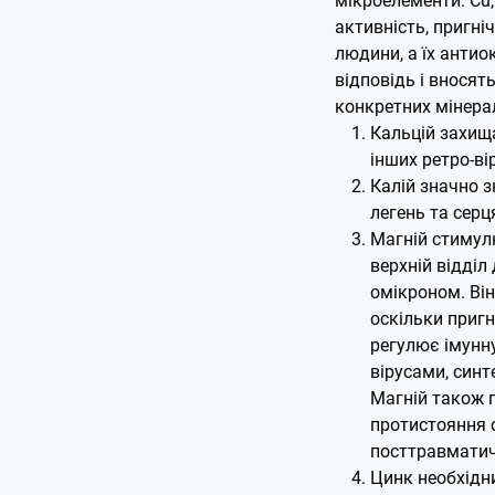
активність, пригні
людини, а їх анти
відповідь і вносять
конкретних мінерал
Кальцій захищ
інших ретро-вір
Калій значно 
легень та серц
Магній стимулю
верхній відділ
омікроном. Ві
оскільки пригн
регулює імунну
вірусами, синт
Магній також п
протистояння с
посттравматич
Цинк необхідн