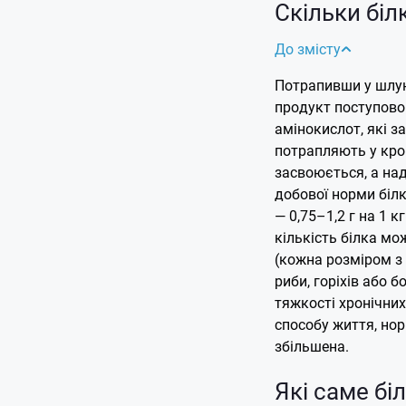
Скільки біл
До змісту
Потрапивши у шлуно
продукт поступов
амінокислот, які 
потрапляють у кров
засвоюється, а на
добової норми білк
— 0,75–1,2 г на 1 к
кількість білка мо
(кожна розміром з 
риби, горіхів або 
тяжкості хронічних
способу життя, нор
збільшена.
Які саме бі