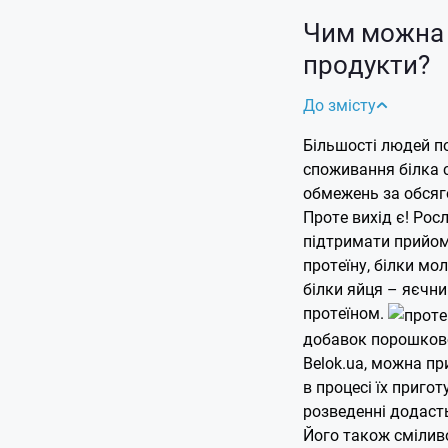
Чим можна 
продукти?
До змісту
Більшості людей п
споживання білка 
обмежень за обсяго
Проте вихід є! Рос
підтримати прийом
протеїну, білки мо
білки яйця – яєчни
протеїном.
добавок порошково
Belok.ua, можна пр
в процесі їх приго
розведенні додасть
Його також сміливо