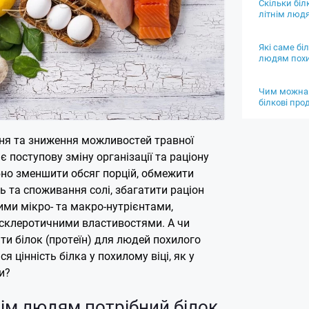
Скільки біл
літнім люд
Які саме бі
людям похи
Чим можна
білкові про
ння та зниження можливостей травної
 поступову зміну організації та раціону
бно зменшити обсяг порцій, обмежити
ь та споживання солі, збагатити раціон
ими мікро- та макро-нутрієнтами,
склеротичними властивостями. А чи
ти білок (протеїн) для людей похилого
ся цінність білка у похилому віці, як у
и?
ім людям потрібний білок