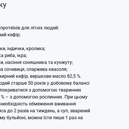
ку
ротеїнів для літніх людей:
вий кефір;
ки, індички, кролика;
 риба, ікра;
хи, насіння соняшника та кунжуту;
на сочевиця, спаржева квасоля;
жирний кефір, вершкове масло 82,5 %.
юдей старше 50 років у добовому балансі
ь покриватися з допомогою тваринних
45 % – з допомогою рослинних. При цьому
о необхідність обмеження вживання
яса до 2 разів на тиждень, а суп, зварений
у бульйоні, можна їсти лише 1 раз на