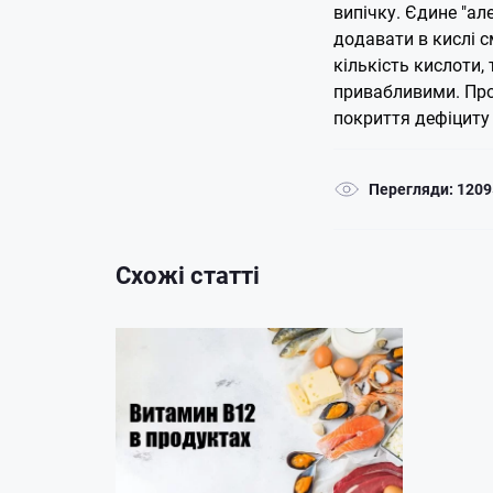
випічку. Єдине "ал
додавати в кислі см
кількість кислоти
привабливими.
Про
покриття дефіциту 
Перегляди: 1209
Схожі статті