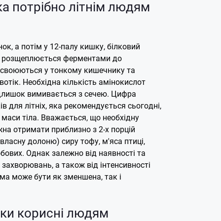
ка потрібно літнім людям
к, а потім у 12-палу кишку, білковий
о розщеплюється ферментами до
засвоюються у тонкому кишечнику та
отік. Необхідна кількість амінокислот
длишок вимивається з сечею.
Цифра
ів для літніх, яка рекомендується сьогодні,
г маси тіла. Вважається, що необхідну
жна отримати приблизно з 2-х порцій
власну долоню) сиру тофу, м'яса птиці,
бобових. Однак залежно від наявності та
 захворювань, а також від інтенсивності
ма може бути як зменшена, так і
лки корисні людям