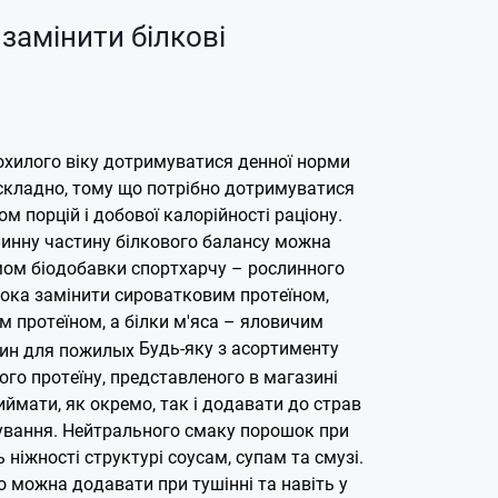
замінити білкові
охилого віку дотримуватися денної норми
складно, тому що потрібно дотримуватися
м порцій і добової калорійності раціону.
линну частину білкового балансу можна
ом біодобавки спортхарчу – рослинного
лока замінити сироватковим протеїном,
м протеїном, а білки м'яса – яловичим
Будь-яку з асортименту
го протеїну, представленого в магазині
иймати, як окремо, так і додавати до страв
тування. Нейтрального смаку порошок при
 ніжності структурі соусам, супам та смузі.
 можна додавати при тушінні та навіть у