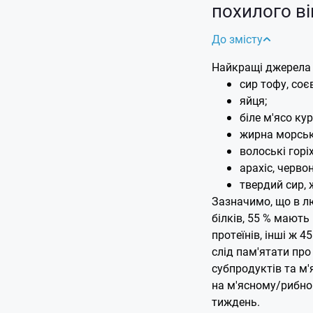
похилого ві
До змісту
Найкращі джерела п
сир тофу, соє
яйця;
біле м'ясо кур
жирна морська
волоські горі
арахіс, черво
твердий сир, 
Зазначимо, що в л
білків, 55 % мают
протеїнів, інші ж 
слід пам'ятати пр
субпродуктів та м'
на м'ясному/рибном
тиждень.