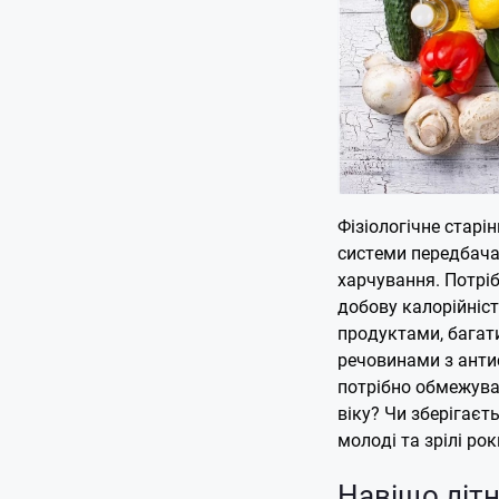
Фізіологічне старі
системи передбачає
харчування. Потрі
добову калорійніст
продуктами, багат
речовинами з анти
потрібно обмежува
віку? Чи зберігаєть
молоді та зрілі рок
Навіщо літн