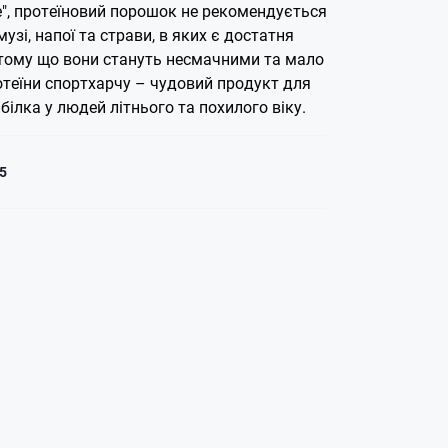
е", протеїновий порошок не рекомендується
узі, напої та страви, в яких є достатня
, тому що вони стануть несмачними та мало
теїни спортхарчу – чудовий продукт для
білка у людей літнього та похилого віку.
5