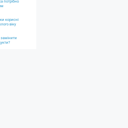
ка потрібно
ям
лки корисні
лого віку
 замінити
дукти?