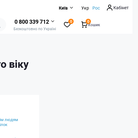
Кабінет
Київ
Укр
Рос
0 800 339 712
0
0
Кошик
Безкоштовно по Україні
о віку
нім людям
ілок