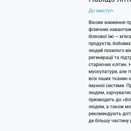
До змісту
Вікове зниження п
фізичних навантаж
білкової їжі — м'яс
продуктів, бобових,
людей похилого вік
регенерації та під
старіючих клітин. 
мускулатури, але т
всіх інших тканин 
імунної системи.
Пр
людям, харчуватис
призводить до «біл
людям, а також мо
рекомендують дотр
де більшу частину 