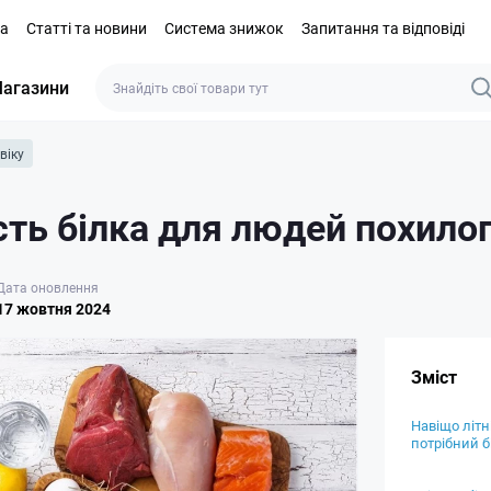
та
Статті та новини
Система знижок
Запитання та відповіді
агазини
віку
ть білка для людей похилог
Дата оновлення
17 жовтня 2024
Зміст
Навіщо літ
потрібний б