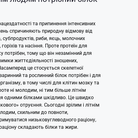
рацездатності та припинення інтенсивних
ень спричиняють природну відмову від
а, субпродуктів, риби, яєць, молочних
 горіхів та насіння. Проте протеїн для
у потрібен, тому що він незамінний для
тримки життєдіяльності зношених,
Насамперед це стосується скелетної
варинний та рослинний білок потрібен і для
організму, в тому числі для клітин мозку та
оте ні молодим, ні тим більше літнім
я одними білками шкідливо. Це швидко
кового» отруєння. Сьогодні зрілим і літнім
лодим, схильним до повноти,
имуватися низьковуглеводного раціону,
раціону складають білки та жири.