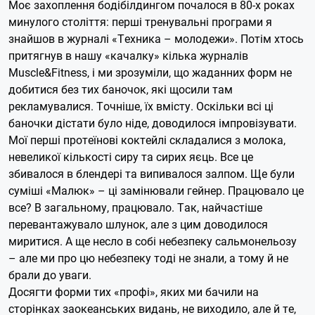
Моє захоплення бодібілдингом почалося в 80-х роках
минулого століття: перші тренувальні програми я
знайшов в журналі «Техника – молодежи». Потім хтось
притягнув в нашу «качалку» кілька журналів
Muscle&Fitness, і ми зрозуміли, що жаданних форм не
добитися без тих баночок, які щосили там
рекламувалися. Точніше, їх вмісту. Оскільки всі ці
баночки дістати було ніде, доводилося імпровізувати.
Мої перші протеїнові коктейлі складалися з молока,
невеликої кількості сиру та сирих яєць. Все це
збивалося в блендері та випивалося залпом. Ще були
суміші «Малюк» – ці замінювали гейнер. Працювало це
все? В загальному, працювало. Так, найчастіше
перевантажувало шлунок, але з цим доводилося
миритися. А ще несло в собі небезпеку сальмонельозу
– але ми про цю небезпеку тоді не знали, а тому й не
брали до уваги.
Досягти форми тих «профі», яких ми бачили на
сторінках заокеанських видань, не виходило, але й те,