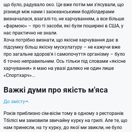
що було, радувало око. Це вже потім ми з'ясували, що
різниця між нами і заокеанськими бодібілдерами
визначалася, взагалі-то, не харчуванням, а все більше
«фармою» – про ті засоби, які були поширені в США, у
нас практично не знали.
Хоча потрібно визнати, що якісне харчування дає в
підсумку більш якісну мускулатуру – не кажучи вже
про загальне здоров'я і самопочуття організму – було
б точно неправильним. Ось тільки під словами «якісне
харчування» я маю на увазі далеко не один лише
«Спортхарч»...
Важкі думи про якість м'яса
До змісту
Років приблизно сім-вісім тому в одному з ресторанів
Тбілісі ми замовили звичайну курку на грилі. Але те, що
нам принесли, на ту курку, до якої ми звикли, не було