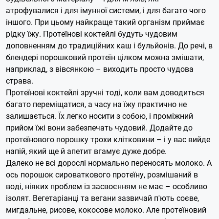
атрофувалися і для імунної системи, і для багато чого
іншого. При цьому найкраще такий організм приймає
рідку їжу. Протеїнові коктейлі будуть чудовим
доповненням до традиційних каш і бульйонів. До речі, в
блендері порошковий протеїн цілком можна змішати,
наприклад, з вівсянкою – виходить просто чудова
страва.
Протеїнові коктейлі зручні тоді, коли вам доводиться
багато переміщатися, а часу на їжу практично не
залишається. Їх легко носити з собою, і проміжний
прийом їжі вони забезпечать чудовий. Додайте до
протеїнового порошку трохи клітковини – і у вас вийде
напій, який ще й апетит вгамує дуже добре.
Далеко не всі дорослі нормально переносять молоко. А
ось порошок сироваткового протеїну, розмішаний в
воді, ніяких проблем із засвоєнням не має – особливо
ізолят. Вегетаріанці та вегани зазвичай п'ють соєве,
мигдальне, рисове, кокосове молоко. Але протеїновий