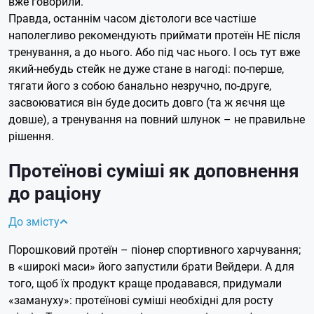
вже говорили.
Правда, останнім часом дієтологи все частіше
наполегливо рекомендують приймати протеїн НЕ після
тренування, а до нього. Або під час нього. І ось тут вже
який-небудь стейк не дуже стане в нагоді: по-перше,
тягати його з собою банально незручно, по-друге,
засвоюватися він буде досить довго (та ж яєчня ще
довше), а тренування на повний шлунок – не правильне
рішення.
Протеїнові суміші як доповнення
до раціону
До змісту
Порошковий протеїн – піонер спортивного харчування;
в «широкі маси» його запустили брати Вейдери. А для
того, щоб їх продукт краще продавався, придумали
«замануху»: протеїнові суміші необхідні для росту