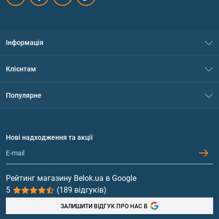
Інформація
Про нас
Клієнтам
Контакти
Система знижок
Популярне
Політика конфіденційності
Доставка і оплата
Амінокислоти
Договір приєднання
Питання та відповіді
Протеїн
Нові надходження та акції
Обмін та повернення
Контакти та адреси магазинів
Гейнери
Вітаміни та мінерали
Рейтинг магазину Belok.ua в Google
5
(189 відгуків)
Риб'ячий жир, жирні кислоти
ЗАЛИШИТИ ВІДГУК ПРО НАС В