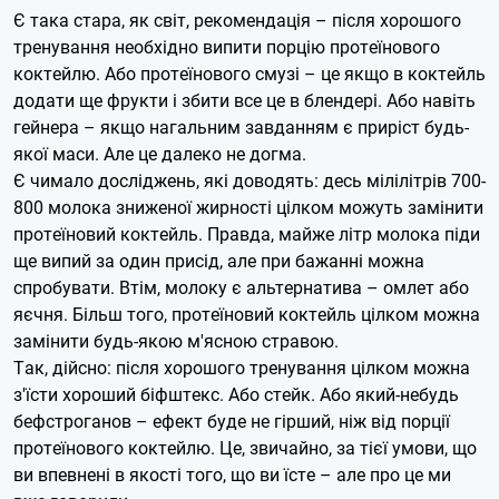
Є така стара, як світ, рекомендація – після хорошого
тренування необхідно випити порцію протеїнового
коктейлю. Або протеїнового смузі – це якщо в коктейль
додати ще фрукти і збити все це в блендері. Або навіть
гейнера – якщо нагальним завданням є приріст будь-
якої маси. Але це далеко не догма.
Є чимало досліджень, які доводять: десь мілілітрів 700-
800 молока зниженої жирності цілком можуть замінити
протеїновий коктейль. Правда, майже літр молока піди
ще випий за один присід, але при бажанні можна
спробувати. Втім, молоку є альтернатива – омлет або
яєчня. Більш того, протеїновий коктейль цілком можна
замінити будь-якою м'ясною стравою.
Так, дійсно: після хорошого тренування цілком можна
з'їсти хороший біфштекс. Або стейк. Або який-небудь
бефстроганов – ефект буде не гірший, ніж від порції
протеїнового коктейлю. Це, звичайно, за тієї умови, що
ви впевнені в якості того, що ви їсте – але про це ми