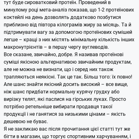
тут буде сироватковий протеїн. Проведений в
минулому році мета-аналіз показав, що 1-2 протеїнових
коктейлі на день дозволять додатково позбутися
приблизно від півтора кілограмів жиру за місяць. Та й
підтримувати вагу за допомогою протеїнових сумішей
легше – кращі з них містять мінімальну кількість інших
макронутрієнтів – в першу чергу вуглеводів.
Все сказане, звичайно, добре. Я називав протеїнові
суміші якісною альтернативою звичайним продуктам,
але не можна не визнати, що і серед них також
трапляються неякісні. Так це так. Більш того: їх повно!
Але шанс знайти якісний досить високий – все вище,
ніж шанс придбати нормальну курячу грудку або
вирізку телят, які паслися на гірських луках. Просто
потрібно ретельніше вибирати продавця такої
продукції і не ганятися за низькими цінами – якість
дешевою не буває.
Я не закликаю вас після прочитання цієї статті тут же
бігти в магазин, що торгує спортивним харчуванням, і