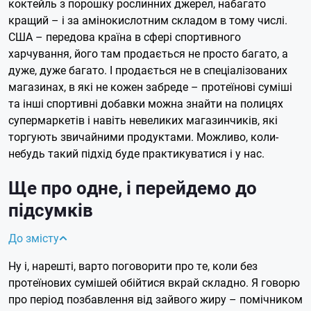
коктейль з порошку рослинних джерел, набагато
кращий – і за амінокислотним складом в тому числі.
США – передова країна в сфері спортивного
харчування, його там продається не просто багато, а
дуже, дуже багато. І продається не в спеціалізованих
магазинах, в які не кожен забреде – протеїнові суміші
та інші спортивні добавки можна знайти на полицях
супермаркетів і навіть невеликих магазинчиків, які
торгують звичайними продуктами. Можливо, коли-
небудь такий підхід буде практикуватися і у нас.
Ще про одне, і перейдемо до
підсумків
До змісту
Ну і, нарешті, варто поговорити про те, коли без
протеїнових сумішей обійтися вкрай складно. Я говорю
про період позбавлення від зайвого жиру – помічником