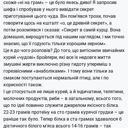
схоже «ні на грам» – це було якесь диво! Я запросив
шефа і спробував у нього вивідати секрет
приготування цього чуда. Він пом'явся трохи, почав
говорити щось на кшталт «о, це древній секрет», а
потім розсміявся і сказав: «Секрет в самій курці. Вона
домашня, вирощується під нашим наглядом, і ми точно
знаємо, що її годують тільки хорошим зерном».
Це я до чого розповів? До того, що витіснили звичайних
курей «чудові» бройлери, які все їх недовге життя
змушені жерти виключно різну гидоту упереміш з
горезвісними «анаболіками». І тому вони тільки за
смаком поступаються нормальній птиці, але і по
корисності також.
І це стосується не лише курей, а й індичатини, телятини,
молочних продуктів, риби – в загальному, всього того,
що по ідеї повинно служити джерелом якісного білка.
22-23 грамів протеїну на сто грамів курячої грудки – це
раніше так було. Тепер білка в ста грамах здавалося б
дієтичного білого м'яса всього 14-16 грамів – так