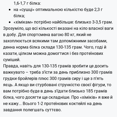
1,6-1,7 г білка:
на «сушці» оптимальною кількістю буде 2,3 г
білка;
«хімікам» потрібно найбільше: близько 3-3,5 грам.
Зрозуміло, що всі кількості вказані на кіло власної ваги
в добу. Для спортсмена вагою 80 кг, який не
захоплюється всякими там допоміжними засобами,
денна норма білка складе 130-135 грам. Чого, годі й
казати, цілком можна домогтися і без протеїнових
сумішей.
Правда, навіть для 130-135 грамів зробити це досить
важкувато – треба з'їсти за день приблизно 300 грамів
грудки бройлерів плюс 300 грамів сиру і ще з п'ять
яєць. А якщо ви стурбовані стрункістю своєї фігури, то
вам потрібно буде в день з'їдати близько 185 грамів
білка, чого досягти ще складніше. Про «хіміків» я вже й
не кажу... Всього 1-2 протеїнових коктейлі на день
завдання полегшать суттєво.