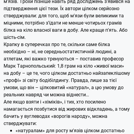
м'язів. Трохи пізніше навіть ряд досліджень з'явився на
підтвердження цієї тези. Їх автори цілком серйозно
стверджували: для того, щоб м'язи були великими та
міцними, потрібно з'їдати не менше чотирьох грамів
білка на кіло власної ваги в добу. Але краще п'ять. Або
шість-сім.
Крапку в суперечках про те, скільки саме білка
необхідно – ні, не середньостатистичній людині, а
атлетам, які важко тренуються – поставив професор
Марк Тарнопольський: 1,8 грам на кіло «живої маси»
на добу – це те, чого цілком достатньо найзапеклішому
«профі» зі світу бодібілдингу. Правда, лише за тієї
умови, що він – цілковитий «натурал», а цю умову до
реальних навряд чи можна віднести…
Але якщо взяти і «хіміків», і тих, хто посилено
намагається позбутися від жирових відкладень, а тому
бачить у вуглеводах «ворогів народу», можна
стверджувати:
«натуралам» для росту м'язів цілком достатньо