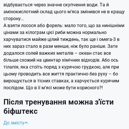
відбувається через значне скупчення води. Та й
амінокислотний склад цього м'яса змінився не в кращу
сторону…
А взяти лосося або форель: мало того, що за нинішніми
цінами за кілограм цієї риби можна нормально
харчуватися майже цілий тиждень, так ще і омега-3 в
них зараз стало в рази менше, ніж було раніше. Зате
додалося солей важких металів – океан стає все
більше схожий на цвинтар хімічних відходів. Або ось
тілапія, яка стоїть поряд з курячою грудкою, але при
цьому проводить все життя практично без руху – бо
вирощується в тісних ставках, а харчується курячим
послідом. Що в її м'ясі може бути корисного?!
Після тренування можна з'їсти
біфштекс
До змісту