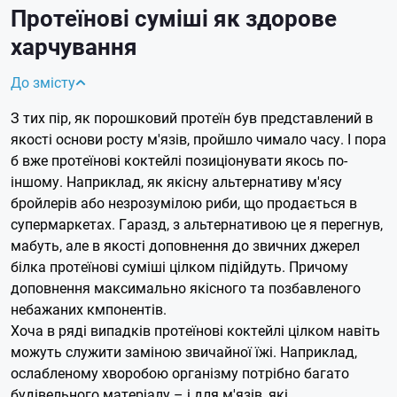
Протеїнові суміші як здорове
харчування
До змісту
З тих пір, як порошковий протеїн був представлений в
якості основи росту м'язів, пройшло чимало часу. І пора
б вже протеїнові коктейлі позиціонувати якось по-
іншому. Наприклад, як якісну альтернативу м'ясу
бройлерів або незрозумілою риби, що продається в
супермаркетах. Гаразд, з альтернативою це я перегнув,
мабуть, але в якості доповнення до звичних джерел
білка протеїнові суміші цілком підійдуть. Причому
доповнення максимально якісного та позбавленого
небажаних кмпонентів.
Хоча в ряді випадків протеїнові коктейлі цілком навіть
можуть служити заміною звичайної їжі. Наприклад,
ослабленому хворобою організму потрібно багато
будівельного матеріалу – і для м'язів, які