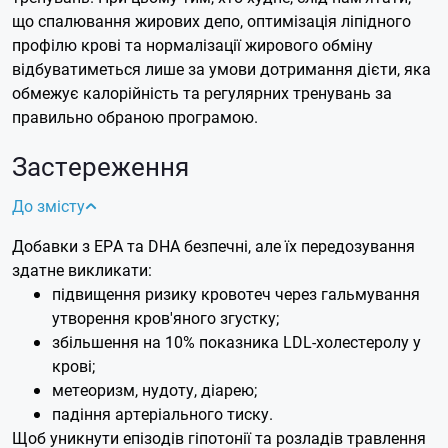
що спалювання жирових депо, оптимізація ліпідного
профілю крові та нормалізації жирового обміну
відбуватиметься лише за умови дотримання дієти, яка
обмежує калорійність та регулярних тренувань за
правильно обраною програмою.
Застереження
До змісту
Добавки з ЕРА та DHA безпечні, але їх передозування
здатне викликати:
підвищення ризику кровотеч через гальмування
утворення кров'яного згустку;
збільшення на 10% показника LDL-холестеролу у
крові;
метеоризм, нудоту, діарею;
падіння артеріального тиску.
Щоб уникнути епізодів гіпотонії та розладів травлення