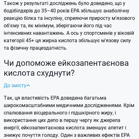
Також у результаті досліджень було доведено, що у
бодібілдерів до 35–40 років EPA збільшує анаболічну
реакцію білка та інсуліну, сприяючи приросту м'язового
об'єму та, як мінімум, зберігаючи його під час
інтенсивних навантажень. А ось у спортсменів у віковій
категорії 45+ ця жирна кислота збільшує м'язову силу
та фізичну працездатність.
Чи допоможе ейкозапентаєнова
кислота схуднути?
До змісту
Так, ця властивість EPA доведена багатьма
широкомасштабними медичними дослідженнями. Крім
спалювання вісцерального і підшкірного жиру, і
використання цих депо в першу чергу як джерела
енергії, ейкозапентаєнова кислота зменшує апетит і
знижує почуття голоду.
Один з важливих ефектів EPA