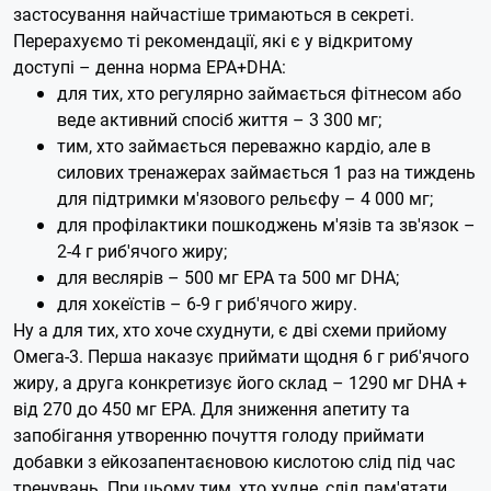
застосування найчастіше тримаються в секреті.
Перерахуємо ті рекомендації, які є у відкритому
доступі – денна норма EPA+DHA:
для тих, хто регулярно займається фітнесом або
веде активний спосіб життя – 3 300 мг;
тим, хто займається переважно кардіо, але в
силових тренажерах займається 1 раз на тиждень
для підтримки м'язового рельєфу – 4 000 мг;
для профілактики пошкоджень м'язів та зв'язок –
2-4 г риб'ячого жиру;
для веслярів – 500 мг EPA та 500 мг DHA;
для хокеїстів – 6-9 г риб'ячого жиру.
Ну а для тих, хто хоче схуднути, є дві схеми прийому
Омега-3. Перша наказує приймати щодня 6 г риб'ячого
жиру, а друга конкретизує його склад – 1290 мг DHA +
від 270 до 450 мг EPA. Для зниження апетиту та
запобігання утворенню почуття голоду приймати
добавки з ейкозапентаєновою кислотою слід під час
тренувань.
При цьому тим, хто худне, слід пам'ятати,