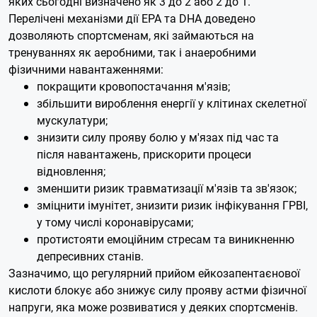
яких сьогодні визначено як 3 до 2 або 2 до 1.
Перелічені механізми дії EPA та DHA доведено
дозволяють спортсменам, які займаються на
тренуваннях як аеробними, так і анаеробними
фізичними навантаженнями:
покращити кровопостачання м'язів;
збільшити вироблення енергії у клітинах скелетної
мускулатури;
знизити силу прояву болю у м'язах під час та
після навантажень, прискорити процеси
відновлення;
зменшити ризик травматизації м'язів та зв'язок;
зміцнити імунітет, знизити ризик інфікування ГРВІ,
у тому числі коронавірусами;
протистояти емоційним стресам та виникненню
депресивних станів.
Зазначимо, що регулярний прийом ейкозапентаєнової
кислоти блокує або знижує силу прояву астми фізичної
напруги, яка може розвиватися у деяких спортсменів.