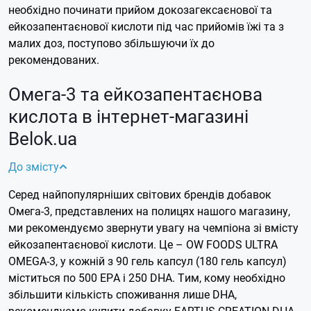
необхідно починати прийом докозагексаєнової та
ейкозапентаєнової кислоти під час прийомів їжі та з
малих доз, поступово збільшуючи їх до
рекомендованих.
Омега-3 та ейкозапентаєнова
кислота в інтернет-магазині
Belok.ua
До змісту
Серед найпопулярніших світових брендів добавок
Омега-3, представлених на полицях нашого магазину,
ми рекомендуємо звернути увагу на чемпіона зі вмісту
ейкозапентаєнової кислоти. Це – OW FOODS ULTRA
OMEGA-3, у кожній з 90 гель капсул (180 гель капсул)
міститься по 500 ЕРА і 250 DHA.
Тим, кому необхідно
збільшити кількість споживання лише DHA,
рекомендуємо купити добавку EARTHS CREATION DHA