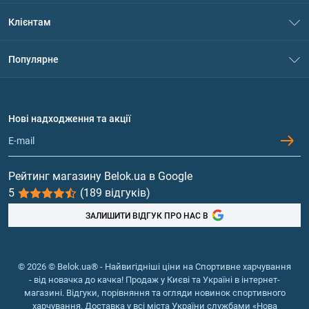
Про нас
Клієнтам
Контакти
Система знижок
Популярне
Політика конфіденційності
Доставка і оплата
Амінокислоти
Договір приєднання
Питання та відповіді
Протеїн
Нові надходження та акції
Обмін та повернення
Контакти та адреси магазинів
Гейнери
Вітаміни та мінерали
Рейтинг магазину Belok.ua в Google
5
(189 відгуків)
Риб'ячий жир, жирні кислоти
ЗАЛИШИТИ ВІДГУК ПРО НАС В
© 2026 © Belok.ua® - Найвигідніші ціни на Спортивне харчування
- від новачка до качка! Продаж у Києві та Україні в інтернет-
магазині. Відгуки, порівняння та огляди новинок спортивного
харчування. Доставка у всі міста України службами «Нова