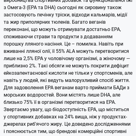
з Омега-3 (EPA та DHA) сьогодні як сировину також
застосовують печінку тріски, відходи кальмарів, мідії
та жир приполярних тюленів.
Багато веганів
переконані, що можуть отримувати достатньо EPA,
споживаючи страви та продукти з додаванням
порошку лляного насіння. Це – помилка. Навіть при
вживанні лляної олії, її 55% ALA можуть перетворитися
лише на 2,5% EPA у чоловічому організмі, а жіночому —
приблизно 2%. Такі обсяги не можуть покрити дефіцит
ейкозапентаєнової кислоти не тільки у спортсменів, але
навіть у людей, які ведуть малорухливий спосіб життя.
Для задоволення EPA веганам варто приймати БАДи з
морських водоростей. Вони містять лише DHA, але
близько 75% її в організмі перетворитися на EPA.
Звертаємо увагу, що біодоступність EPA, що міститься
у спортивних добавках на 24% вища, ніж у продуктах-
джерелах риб'ячого жиру. Це доведено дослідженнями
і пояснюється тим, що брендові комерційні спортивні