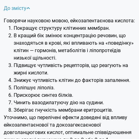
До змісту
Говорячи науковою мовою, ейкозапентаєнова кислота:
Покращує структуру клітинних мембран.
В кращий бік змінює концентрацію речовин, що
знаходяться в крові, які впливають на «поведінку»
клітин — гормонів, метаболітів і ліпопротеїдів
низької щільності.
Підвищує чутливість рецепторів, що реагують на
жирні кислоти.
Знижує чутливість клітин до факторів запалення.
Поліпшує ліполіз.
Прискорює синтез білків.
Чинить вазодилатуючу дію на судини.
Зберігає гнучкість мембрани еритроцитів.
Уточнимо, що перелічені ефекти доведені від впливу
ейкозапентаєнової та докозагексаєнової
довголанцюгових кислот, оптимальне співвідношення