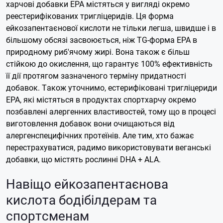
харчові добавки EPA містяться у вигляді окремо
реестерифікованих тригліцеридів. Ця форма
ейкозапентаєнової кислоти не тільки легша, швидше і в
більшому обсязі засвоюється, ніж TG-форма EPA в
природному риб'ячому жирі. Вона також є більш
стійкою до окислення, що гарантує 100% ефективність
її дії протягом зазначеного терміну придатності
добавок.
Також уточнимо, естерифіковані тригліцериди
EPA, які містяться в продуктах спортхарчу окремо
позбавлені алергенних властивостей, тому що в процесі
виготовлення добавок вони очищаються від
алергенспецифічних протеїнів. Але тим, хто бажає
перестрахуватися, радимо використовувати веганські
добавки, що містять рослинні DHA + ALA.
Навіщо ейкозапентаєнова
кислота бодібілдерам та
спортсменам