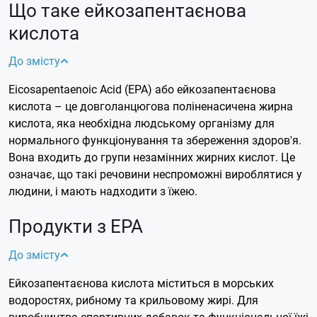
Що таке ейкозапентаєнова
кислота
До змісту
Eicosapentaenoic Acid (EPA) або ейкозапентаєнова
кислота – це довголанцюгова поліненасичена жирна
кислота, яка необхідна людському організму для
нормального функціонування та збереження здоров'я.
Вона входить до групи незамінних жирних кислот. Це
означає, що такі речовини неспроможні вироблятися у
людини, і мають надходити з їжею.
Продукти з EPA
До змісту
Ейкозапентаєнова кислота міститься в морських
водоростях, рибному та крильовому жирі. Для
виробництва спортивних добавок та функціональної їжі