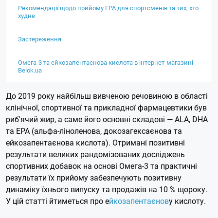
Рекомендації щодо прийому EPA для спортсменів та тих, хто
худне
Застереження
Омега-3 та ейкозапентаєнова кислота в інтернет-магазині
Belok.ua
До 2019 року найбільш вивченою речовиною в області
клінічної, спортивної та прикладної фармацевтики був
риб'ячий жир, а саме його основні складові — ALA, DHA
та EPA (альфа-ліноленова, докозагексаєнова та
ейкозапентаєнова кислота). Отримані позитивні
результати великих рандомізованих досліджень
спортивних добавок на основі Омега-3 та практичні
результати їх прийому забезпечують позитивну
динаміку їхнього випуску та продажів на 10 % щороку.
У цій статті йтиметься про
е
йкозапентаєнов
у кислоту.