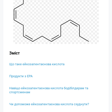
Зміст
Що таке ейкозапентаєнова кислота
Продукти з EPA
Навіщо ейкозапентаєнова кислота бодібілдерам та
спортсменам
Чи допоможе ейкозапентаєнова кислота схуднути?