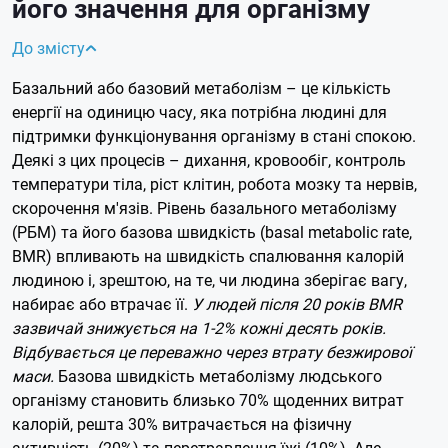
його значення для організму
До змісту
Базальний або базовий метаболізм – це кількість
енергії на одиницю часу, яка потрібна людині для
підтримки функціонування організму в стані спокою.
Деякі з цих процесів – дихання, кровообіг, контроль
температури тіла, ріст клітин, робота мозку та нервів,
скорочення м'язів. Рівень базального метаболізму
(РБМ) та його базова швидкість (basal metabolic rate,
BMR) впливають на швидкість спалювання калорій
людиною і, зрештою, на те, чи людина зберігає вагу,
набирає або втрачає її.
У людей після 20 років BMR
зазвичай знижується на 1-2% кожні десять років.
Відбувається це переважно через втрату безжирової
маси.
Базова швидкість метаболізму людського
організму становить близько 70% щоденних витрат
калорій, решта 30% витрачається на фізичну
активність (20%) та перетравлення їжі (10%). Але