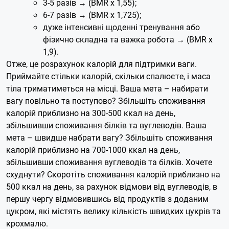
3-5 разів → (BMR x 1,55);
6-7 разів → (BMR x 1,725);
дуже інтенсивні щоденні тренування або
фізично складна та важка робота → (BMR x
1,9).
Отже, це розрахунок калорій для підтримки ваги.
Приймайте стільки калорій, скільки спалюєте, і маса
тіла триматиметься на місці. Ваша мета – набирати
вагу повільно та поступово? Збільшіть споживання
калорій приблизно на 300-500 ккал на день,
збільшивши споживання білків та вуглеводів. Ваша
мета – швидше набрати вагу? Збільшіть споживання
калорій приблизно на 700-1000 ккал на день,
збільшивши споживання вуглеводів та білків. Хочете
схуднути? Скоротіть споживання калорій приблизно на
500 ккал на день, за рахунок відмови від вуглеводів, в
першу чергу відмовившись від продуктів з доданим
цукром, які містять велику кількість швидких цукрів та
крохмалю.