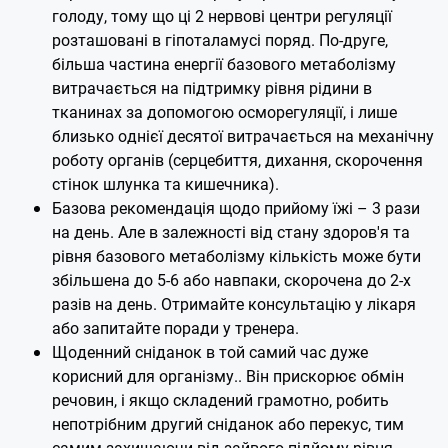
голоду, тому що ці 2 нервові центри регуляції
розташовані в гіпоталамусі поряд. По-друге,
більша частина енергії базового метаболізму
витрачається на підтримку рівня рідини в
тканинах за допомогою осморегуляції, і лише
близько однієї десятої витрачається на механічну
роботу органів (серцебиття, дихання, скорочення
стінок шлунка та кишечника).
Базова рекомендація щодо прийому їжі – 3 рази
на день. Але в залежності від стану здоров'я та
рівня базового метаболізму кількість може бути
збільшена до 5-6 або навпаки, скорочена до 2-х
разів на день. Отримайте консультацію у лікаря
або запитайте поради у тренера.
Щоденний сніданок в той самий час дуже
корисний для організму.. Він прискорює обмін
речовин, і якщо складений грамотно, робить
непотрібним другий сніданок або перекус, тим
самим захищаючи від зайвого підйому рівня