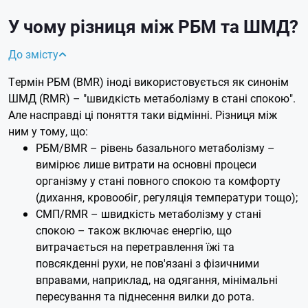
У чому різниця між РБМ та ШМД?
До змісту
Термін РБМ (BMR) іноді використовується як синонім
ШМД (RMR) – "швидкість метаболізму в стані спокою".
Але насправді ці поняття таки відмінні. Різниця між
ним у тому, що:
РБМ/BMR – рівень базального метаболізму –
вимірює лише витрати на основні процеси
організму у стані повного спокою та комфорту
(дихання, кровообіг, регуляція температури тощо);
СМП/RMR – швидкість метаболізму у стані
спокою – також включає енергію, що
витрачається на перетравлення їжі та
повсякденні рухи, не пов'язані з фізичними
вправами, наприклад, на одягання, мінімальні
пересування та піднесення вилки до рота.