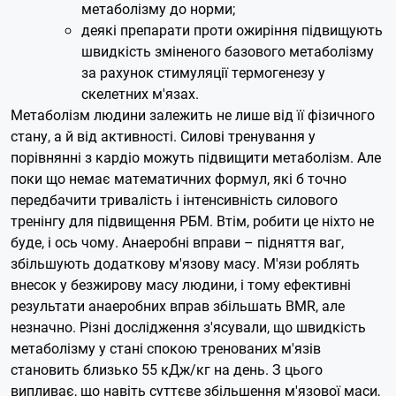
метаболізму до норми;
деякі препарати проти ожиріння підвищують
швидкість зміненого базового метаболізму
за рахунок стимуляції термогенезу у
скелетних м'язах.
Метаболізм людини залежить не лише від її фізичного
стану, а й від активності. Силові тренування у
порівнянні з кардіо можуть підвищити метаболізм. Але
поки що немає математичних формул, які б точно
передбачити тривалість і інтенсивність силового
тренінгу для підвищення РБМ. Втім, робити це ніхто не
буде, і ось чому. Анаеробні вправи – підняття ваг,
збільшують додаткову м'язову масу. М'язи роблять
внесок у безжирову масу людини, і тому ефективні
результати анаеробних вправ збільшать BMR, але
незначно. Різні дослідження з'ясували, що швидкість
метаболізму у стані спокою тренованих м'язів
становить близько 55 кДж/кг на день. З цього
випливає, що навіть суттєве збільшення м'язової маси,