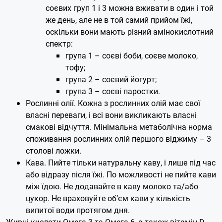
соєвих груп 1 і 3 можна вживати в один і той
же день, але не в той самий прийом їжі,
оскільки вони мають різний амінокислотний
спектр:
група 1 – соєві боби, соєве молоко,
тофу;
група 2 – соєвий йогурт;
група 3 – соєві паростки.
Рослинні олії. Кожна з рослинних олій має свої
власні переваги, і всі вони викликають власні
смакові відчуття. Мінімальна метаболічна норма
споживання рослинних олій першого віджиму – 3
столові ложки.
Кава. Пийте тільки натуральну каву, і лише під час
або відразу після їжі. По можливості не пийте кави
між їдою. Не додавайте в каву молоко та/або
цукор. Не враховуйте об’єм кави у кількість
випитої води протягом дня.
Жирні кислоти Омега-3 та Омега-6, а також вітамін D