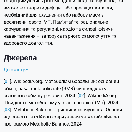
та дотримуючись рекомендацій щодо харчування, ви
зможете створити дефіцит або профіцит калорій,
необхідний для схуднення або набору маси у
досягненні свого ІМТ. Пам'ятайте, раціональне
харчування та регулярні, кардіо та силові, фізичні
навантаження – запорука гарного самопочуття та
здорового довголіття.
Джерела
До змісту
[
01
]. WikipediA.org. Метаболізм базальний: основний
обмін, basal metabolic rate (BMR) чи швидкість
основного обміну речовин. 2024. [
02
]. WikipediA.org
Швидкість метаболізму у стані спокою (RMR). 2024.
[
03
]. Metabolic Balance. Принципи харчування. Основи
здорового та стійкого харчування за метаболічною
програмою Metabolic Balance. 2024.