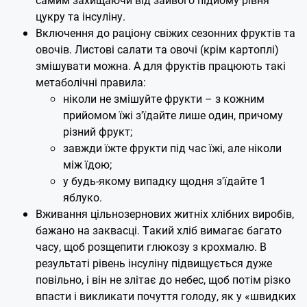
цукру та інсуліну.
Включення до раціону свіжих сезонних фруктів та
овочів. Листові салати та овочі (крім картоплі)
змішувати можна. А для фруктів працюють такі
метаболічні правила:
ніколи не змішуйте фрукти – з кожним
прийомом їжі з'їдайте лише один, причому
різний фрукт;
завжди їжте фрукти під час їжі, але ніколи
між їдою;
у будь-якому випадку щодня з'їдайте 1
яблуко.
Вживання цільнозернових житніх хлібних виробів,
бажано на заквасці. Такий хліб вимагає багато
часу, щоб розщепити глюкозу з крохмалю. В
результаті рівень інсуліну підвищується дуже
повільно, і він не злітає до небес, щоб потім різко
впасти і викликати почуття голоду, як у «швидких