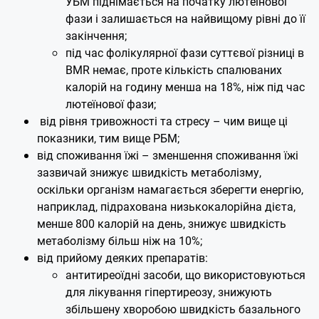
УБМ піднімається на початку лютеїнової
фази і залишається на найвищому рівні до її
закінчення;
під час фолікулярної фази суттєвої різниці в
BMR немає, проте кількість спалюваних
калорій на годину менша на 18%, ніж під час
лютеїнової фази;
від рівня тривожності та стресу – чим вище ці
показники, тим вище РБМ;
від споживання їжі – зменшення споживання їжі
зазвичай знижує швидкість метаболізму,
оскільки організм намагається зберегти енергію,
наприклад, підрахована низькокалорійна дієта,
менше 800 калорій на день, знижує швидкість
метаболізму більш ніж на 10%;
від прийому деяких препаратів:
антитиреоїдні засоби, що використовуються
для лікування гіпертиреозу, знижують
збільшену хворобою швидкість базального