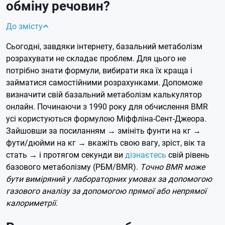
обміну речовин?
До змісту
Сьогодні, завдяки інтернету, базальний метаболізм
розрахувати не складає проблем. Для цього не
потрібно знати формули, вибирати яка їх краща і
займатися самостійними розрахунками. Допоможе
визначити свій базальний метаболізм калькулятор
онлайн. Починаючи з 1990 року для обчислення BMR
усі користуються формулою Міффліна-Сент-Джеора.
Зайшовши за посиланням → змініть фунти на кг →
фути/дюйми на кг → вкажіть свою вагу, зріст, вік та
стать → і протягом секунди ви
дізнаєтесь
свій рівень
базового метаболізму (РБМ/BMR).
Точно BMR може
бути виміряний у лабораторних умовах за допомогою
газового аналізу за допомогою прямої або непрямої
калориметрії.