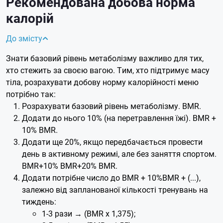
Рекомендована добова норма
калорій
До змісту
Знати базовий рівень метаболізму важливо для тих,
хто стежить за своєю вагою. Тим, хто підтримує масу
тіла, розрахувати добову норму калорійності меню
потрібно так:
Розрахувати базовий рівень метаболізму. BMR.
Додати до нього 10% (на перетравлення їжі). BMR +
10% BMR.
Додати ще 20%, якщо передбачається провести
день в активному режимі, але без заняття спортом.
BMR+10% BMR+20% BMR.
Додати потрібне число до BMR + 10%BMR + (...),
залежно від запланованої кількості тренувань на
тиждень:
1-3 рази → (BMR x 1,375);