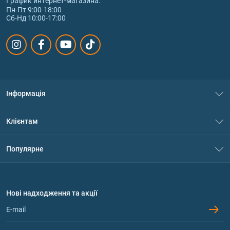
График интернет‑магазина:
Пн-Пт 9:00-18:00
Сб-Нд 10:00-17:00
Інформація
Про нас
Клієнтам
Контакти
Система знижок
Популярне
Політика конфіденційності
Доставка і оплата
Амінокислоти
Договір приєднання
Питання та відповіді
Протеїн
Нові надходження та акції
Обмін та повернення
Контакти та адреси магазинів
Гейнери