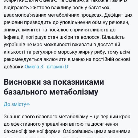
відіграють життєво важливу роль у багатьох
взаємопов'язаних метаболічних процесах. Дефіцит цих
речовин призводить до уповільнення обміну речовин,
знижує імунітет та посилює сприйнятливість до
інфекцій, погіршує стан шкіри та волосся. Більшість
українців не має можливості вживати в достатній
кількості та регулярно морську жирну рибу, тому всім
рекомендується включити в меню на постійній основі
добавки
Омега 3
і
вітамін D
.
Висновки за показниками
базального метаболізму
До змісту
Знання свого базового метаболізму – це перший крок
до ефективного управління вагою та досягнення
бажаної фізичної форми. Озброївшись цими знаннями