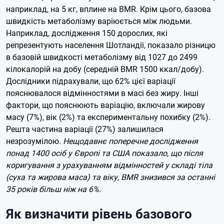
наприклад, на 5 кг, вплине на BMR. Крім цього, базова
швидкість метаболізму варіюється між людьми.
Наприклад, дослідження 150 дорослих, які
репрезентують населення Шотландії, показало різницю
в базовій швидкості метаболізму від 1027 до 2499
кілокалорій на добу (середній BMR 1500 ккал/добу).
Дослідники підрахували, що 62% цієї варіації
пояснювалося відмінностями в масі без жиру. Інші
фактори, що пояснюють варіацію, включали жирову
масу (7%), вік (2%) та експериментальну похибку (2%).
Решта частина варіації (27%) залишилася
незрозумілою.
Нещодавнє поперечне дослідження
понад 1400 осіб у Європі та США показало, що після
коригування з урахуванням відмінностей у складі тіла
(суха та жирова маса) та віку, BMR знизився за останні
35 років більш ніж на 6%.
Як визначити рівень базового