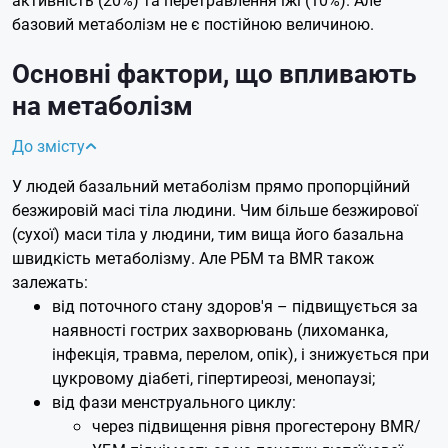
базовий метаболізм не є постійною величиною.
Основні фактори, що впливають
на метаболізм
До змісту
У людей базальний метаболізм прямо пропорційний
безжировій масі тіла людини. Чим більше безжирової
(сухої) маси тіла у людини, тим вища його базальна
швидкість метаболізму. Але РБМ та BMR також
залежать:
від поточного стану здоров'я – підвищується за
наявності гострих захворювань (лихоманка,
інфекція, травма, перелом, опік), і знижується при
цукровому діабеті, гіпертиреозі, менопаузі;
від фази менструального циклу:
через підвищення рівня прогестерону BMR/