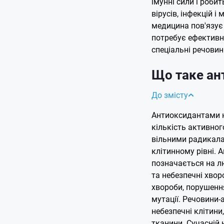
імунні сили і роби
вірусів, інфекцій і
медицина пов'язує
потребує ефективно
спеціальні речови
Що таке ан
До змісту
Антиоксидантами 
кількість активног
вільними радикала
клітинному рівні. 
позначається на л
та небезпечні хвор
хвороби, порушення
мутації. Речовини
небезпечні клітини
тканини. Сучасній 