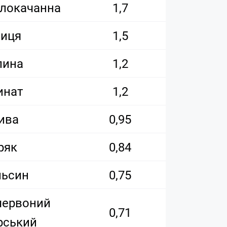
ілокачанна
1,7
ниця
1,5
лина
1,2
инат
1,2
ива
0,95
ряк
0,84
льсин
0,75
червоний
0,71
рський