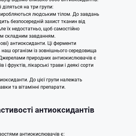
 діляться на три групи:
виробляються людським тілом. До завдань
дить безпосередній захист тканин від
ле їх недостатньо, щоб самостійно
им складним завданням.
чові) антиоксиданти. Ці ферменти
 наш організм із зовнішнього середовища
 Джерелами природних антиокислювачів є
в і фруктів, лікарські трави і деякі сорти
иоксиданти. До цієї групи належать
авки та вітамінні препарати.
астивості антиоксидантів
остями антиокислювачів є: