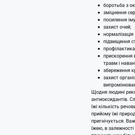
боротьба з о
зміцнення сер
посилення іму
захист очей;
нормалізація 
підвищення ст
профілактика
прискорення 
травм і нава
збереження к
захист органі
випромінюва
Щодня людині рек
антиоксидантів. Сл
їжі кількість речо
прийому їжі приро
пригнічується. Ва
їжею, в залежності