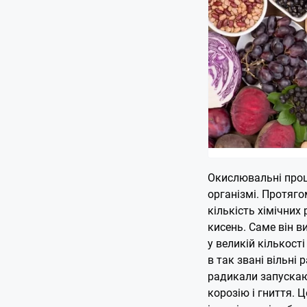
Окислювальні проц
організмі. Протяго
кількість хімічних 
кисень. Саме він в
у великій кількост
в так звані вільні 
радикали запускаю
корозію і гниття. 