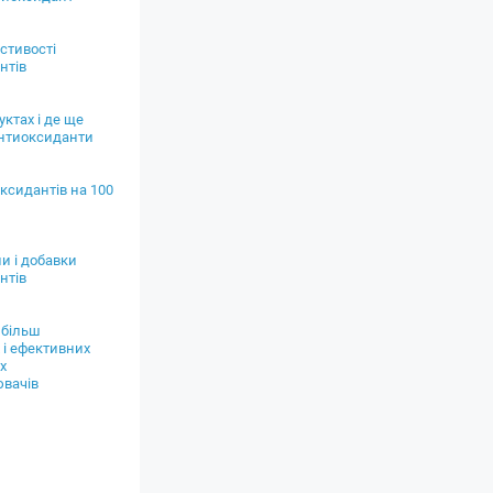
стивості
нтів
уктах і де ще
антиоксиданти
ксидантів на 100
ни і добавки
нтів
йбільш
 і ефективних
х
вачів