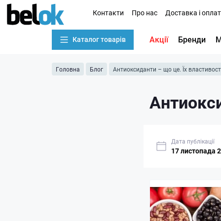
Контакти
Про нас
Доставка і опла
Акції
Бренди
М
Каталог товарів
Головна
Блог
Антиоксиданти – що це. Їх властивост
Антиокси
Дата публікації
17 листопада 