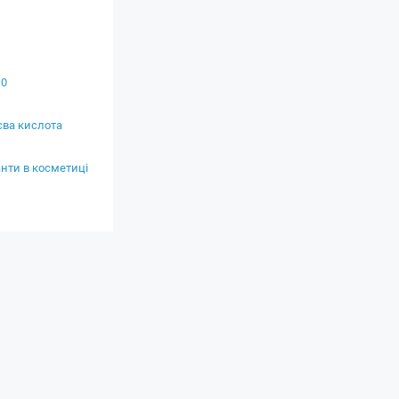
10
єва кислота
нти в косметиці