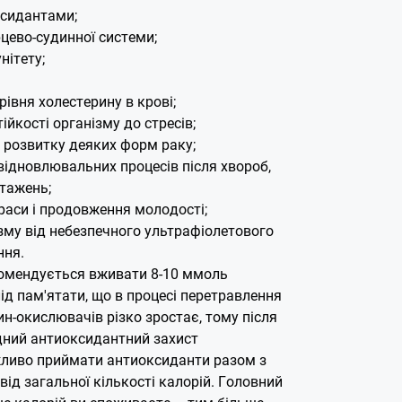
ксидантами;
цево-судинної системи;
нітету;
рівня холестерину в крові;
ійкості організму до стресів;
 розвитку деяких форм раку;
відновлювальних процесів після хвороб,
нтажень;
раси і продовження молодості;
зму від небезпечного ультрафіолетового
ння.
омендується вживати 8-10 ммоль
ід пам'ятати, що в процесі перетравлення
вин-окислювачів різко зростає, тому після
дний антиоксидантний захист
жливо приймати антиоксиданти разом з
 від загальної кількості калорій. Головний