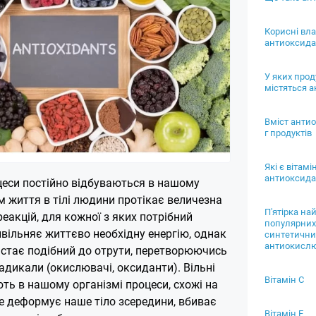
Корисні вла
антиоксида
У яких прод
містяться 
Вміст антио
г продуктів
Які є вітамі
антиоксида
еси постійно відбуваються в нашому
м життя в тілі людини протікає величезна
П'ятірка на
реакцій, для кожної з яких потрібний
популярних
ивільняє життєво необхідну енергію, однак
синтетични
антиокислю
і стає подібний до отрути, перетворюючись
радикали (окислювачі, оксиданти). Вільні
Вітамін С
ть в нашому організмі процеси, схожі на
Це деформує наше тіло зсередини, вбиває
Вітамін Е