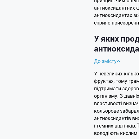
принцип: чим біль
антиоксидантних фе
антиоксидантах зб
сприяє прискоренн
У яких прод
антиоксид
До змісту
У невеликих кілько
фруктах, тому гра
підтримати здоров
організму. З давні
властивості визна
кольорове забарвл
антиоксидантів виз
і темних відтінків.
володіють кислим 