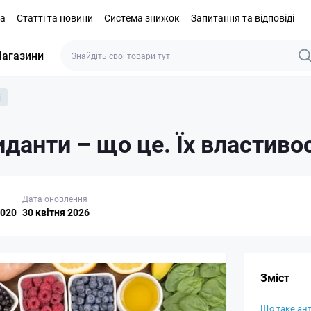
та
Статті та новини
Система знижок
Запитання та відповіді
агазини
і
данти – що це. Їх властивос
Дата оновлення
2020
30 квітня 2026
Зміст
Що таке ан