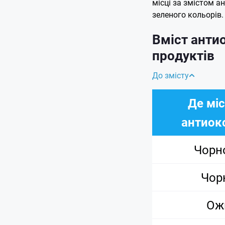
місці за змістом а
зеленого кольорів.
Вміст антио
продуктів
До змісту
Де мі
антиок
Чорн
Чор
Ож