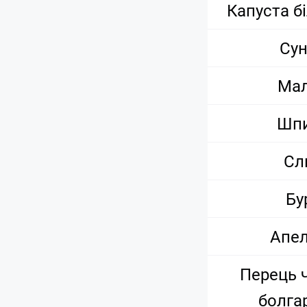
Капуста б
Су
Ма
Шп
Сл
Бу
Апе
Перець 
болга