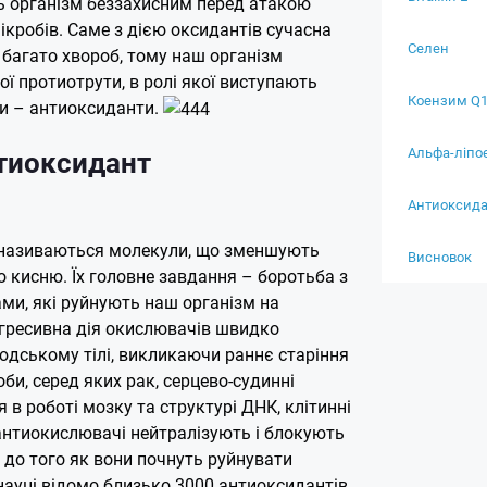
ть організм беззахисним перед атакою
 мікробів. Саме з дією оксидантів сучасна
Селен
 багато хвороб, тому наш організм
ї протиотрути, в ролі якої виступають
Коензим Q
ни – антиоксиданти.
Альфа-ліпо
тиоксидант
Антиоксида
називаються молекули, що зменшують
Висновок
о кисню. Їх головне завдання – боротьба з
ми, які руйнують наш організм на
Агресивна дія окислювачів швидко
юдському тілі, викликаючи раннє старіння
оби, серед яких рак, серцево-судинні
 в роботі мозку та структурі ДНК, клітинні
-антиокислювачі нейтралізують і блокують
, до того як вони почнуть руйнувати
науці відомо близько 3000 антиоксидантів.