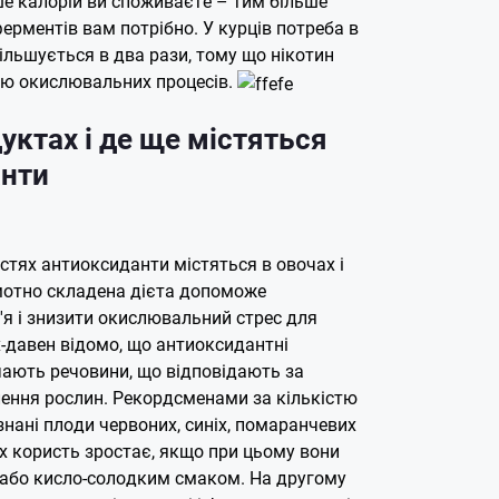
ше калорій ви споживаєте – тим більше
рментів вам потрібно. У курців потреба в
ільшується в два рази, тому що нікотин
ю окислювальних процесів.
уктах і де ще містяться
анти
стях антиоксиданти містяться в овочах і
мотно складена дієта допоможе
'я і знизити окислювальний стрес для
х-давен відомо, що антиоксидантні
чають речовини, що відповідають за
ення рослин. Рекордсменами за кількістю
нані плоди червоних, синіх, помаранчевих
 Їх користь зростає, якщо при цьому вони
або кисло-солодким смаком. На другому