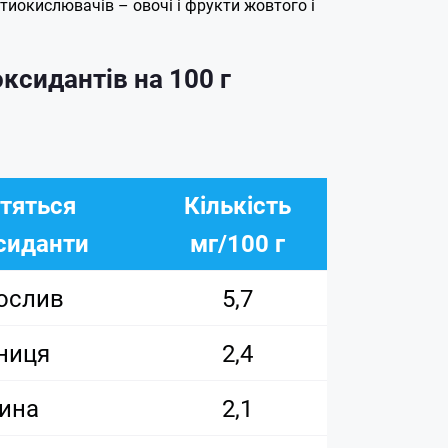
нтиокислювачів – овочі і фрукти жовтого і
ксидантів на 100 г
стяться
Кількість
сиданти
мг/100 г
ослив
5,7
ниця
2,4
ина
2,1