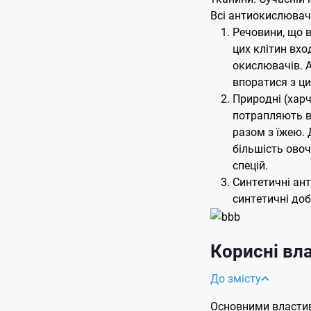
Всі антиокислювачі
Речовини, що 
цих клітин вхо
окислювачів. А
впоратися з ц
Природні (хар
потрапляють в
разом з їжею.
більшість овочі
спецій.
Синтетичні ант
синтетичні доб
Корисні вл
До змісту
Основними властив