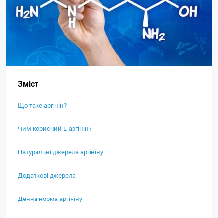
Зміст
Що таке аргінін?
Чим корисний L-аргінін?
Натуральні джерела аргініну
Додаткові джерела
Денна норма аргініну