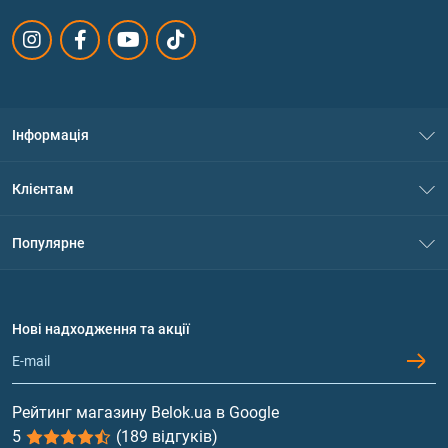
Інформація
Про нас
Клієнтам
Контакти
Система знижок
Популярне
Політика конфіденційності
Доставка і оплата
Амінокислоти
Договір приєднання
Питання та відповіді
Протеїн
Нові надходження та акції
Обмін та повернення
Контакти та адреси магазинів
Гейнери
Вітаміни та мінерали
Рейтинг магазину Belok.ua в Google
5
(189 відгуків)
Риб'ячий жир, жирні кислоти