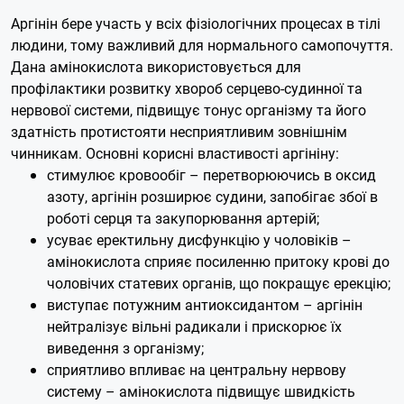
Аргінін бере участь у всіх фізіологічних процесах в тілі
людини, тому важливий для нормального самопочуття.
Дана амінокислота використовується для
профілактики розвитку хвороб серцево-судинної та
нервової системи, підвищує тонус організму та його
здатність протистояти несприятливим зовнішнім
чинникам. Основні корисні властивості аргініну:
стимулює кровообіг – перетворюючись в оксид
азоту, аргінін розширює судини, запобігає збої в
роботі серця та закупорювання артерій;
усуває еректильну дисфункцію у чоловіків –
амінокислота сприяє посиленню притоку крові до
чоловічих статевих органів, що покращує ерекцію;
виступає потужним антиоксидантом – аргінін
нейтралізує вільні радикали і прискорює їх
виведення з організму;
сприятливо впливає на центральну нервову
систему – амінокислота підвищує швидкість