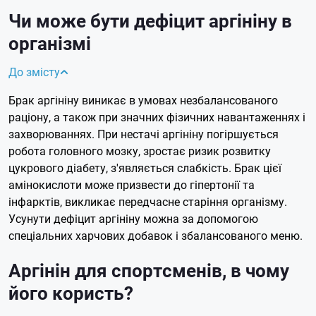
Чи може бути дефіцит аргініну в
організмі
До змісту
Брак аргініну виникає в умовах незбалансованого
раціону, а також при значних фізичних навантаженнях і
захворюваннях. При нестачі аргініну погіршується
робота головного мозку, зростає ризик розвитку
цукрового діабету, з'являється слабкість. Брак цієї
амінокислоти може призвести до гіпертонії та
інфарктів, викликає передчасне старіння організму.
Усунути дефіцит аргініну можна за допомогою
спеціальних харчових добавок і збалансованого меню.
Аргінін для спортсменів, в чому
його користь?