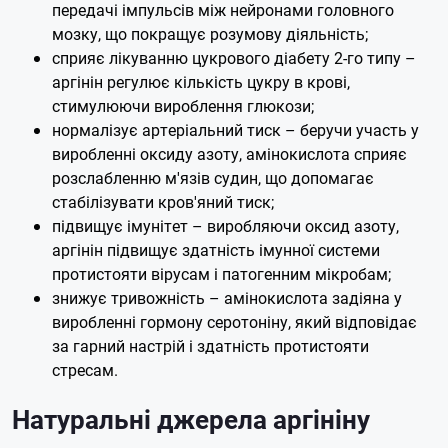
передачі імпульсів між нейронами головного
мозку, що покращує розумову діяльність;
сприяє лікуванню цукрового діабету 2-го типу –
аргінін регулює кількість цукру в крові,
стимулюючи вироблення глюкози;
нормалізує артеріальний тиск – беручи участь у
виробленні оксиду азоту, амінокислота сприяє
розслабленню м'язів судин, що допомагає
стабілізувати кров'яний тиск;
підвищує імунітет – виробляючи оксид азоту,
аргінін підвищує здатність імунної системи
протистояти вірусам і патогенним мікробам;
знижує тривожність – амінокислота задіяна у
виробленні гормону серотоніну, який відповідає
за гарний настрій і здатність протистояти
стресам.
Натуральні джерела аргініну