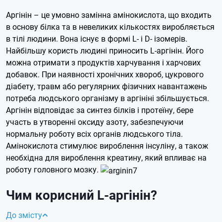
Аргінін – це умовно замінна амінокислота, що входить
в основу білка та в невеликих кількостях виробляється
в тілі людини. Вона існує в формі L- і D- ізомерів.
Найбільшу користь людині приносить L-аргінін. Його
можна отримати з продуктів харчування і харчових
добавок. При наявності хронічних хвороб, цукрового
діабету, травм або регулярних фізичних навантажень
потреба людського організму в аргініні збільшується.
Аргінін відповідає за синтез білків і протеїну, бере
участь в утворенні оксиду азоту, забезпечуючи
нормальну роботу всіх органів людського тіла.
Амінокислота стимулює вироблення інсуліну, а також
необхідна для вироблення креатину, який впливає на
роботу головного мозку.
Чим корисний L-аргінін?
До змісту