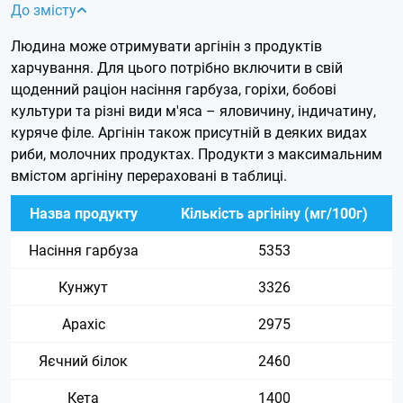
До змісту
Людина може отримувати аргінін з продуктів
харчування. Для цього потрібно включити в свій
щоденний раціон насіння гарбуза, горіхи, бобові
культури та різні види м'яса – яловичину, індичатину,
куряче філе. Аргінін також присутній в деяких видах
риби, молочних продуктах. Продукти з максимальним
вмістом аргініну перераховані в таблиці.
Назва продукту
Кількість аргініну (мг/100г)
Насіння гарбуза
5353
Кунжут
3326
Арахіс
2975
Яєчний білок
2460
Кета
1400