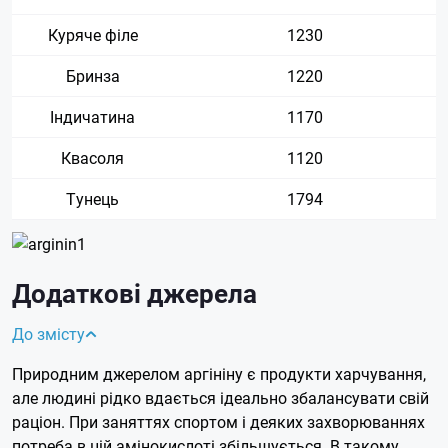
Куряче філе
1230
Бринза
1220
Індичатина
1170
Квасоля
1120
Тунець
1794
Додаткові джерела
До змісту
Природним джерелом аргініну є продукти харчування,
але людині рідко вдається ідеально збалансувати свій
раціон. При заняттях спортом і деяких захворюваннях
потреба в цій амінокислоті збільшується. В такому