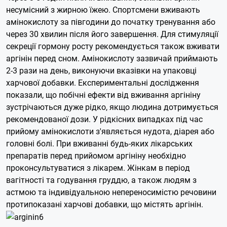
несумісний з жирною їжею. Спортсмени вживають
амінокислоту за півгодини до початку тренування або
через 30 хвилин після його завершення. Для стимуляції
секреції гормону росту рекомендується також вживати
аргінін перед сном. Амінокислоту зазвичай приймають
2-3 рази на день, виконуючи вказівки на упаковці
харчової добавки. Експериментальні дослідження
показали, що побічні ефекти від вживання аргініну
зустрічаються дуже рідко, якщо людина дотримується
рекомендованої дози. У рідкісних випадках під час
прийому амінокислоти з'являється нудота, діарея або
головні болі. При вживанні будь-яких лікарських
препаратів перед прийомом аргініну необхідно
проконсультуватися з лікарем. Жінкам в період
вагітності та годування груддю, а також людям з
астмою та індивідуальною непереносимістю речовини
протипоказані харчові добавки, що містять аргінін.