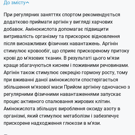
До змісту
При регулярних заняттях спортом рекомендується
додатково приймати аргінін у вигляді харчових
добавок. Амінокислота допомагає підвищити
витривалість організму та прискорює відновлення
після виснажливих фізичних навантажень. Аргінін
стимулює кровообіг, що сприяє прискореному притоку
крові до м'язових тканин. В результаті цього м'язи
краще збагачуються киснем і поживними речовинами.
Аргінін також стимулює секрецію гормону росту, тому
при вживанні даної амінокислоти спостерігається
збільшення м'язової маси Прийом аргініну одночасно з
регулярними фізичними навантаженнями запускає
процес активного спалювання жирових клітин.
Амінокислота збільшує вироблення оксиду азоту в
організмі, який стимулює метаболізм і забезпечує
прискорене надходження глюкози в м'язи.