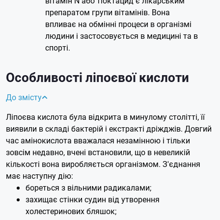
вітамін N або тіоктацид є лікарським
препаратом групи вітамінів. Вона
впливає на обмінні процеси в організмі
людини і застосовується в медицині та в
спорті.
Особливості ліпоєвої кислоти
До змісту
Ліпоєва кислота була відкрита в минулому столітті, її
виявили в складі бактерій і екстракті дріжджів. Довгий
час амінокислота вважалася незамінною і тільки
зовсім недавно, вчені встановили, що в невеликій
кількості вона виробляється організмом. З'єднання
має наступну дію:
бореться з вільними радикалами;
захищає стінки судин від утворення
холестеринових бляшок;