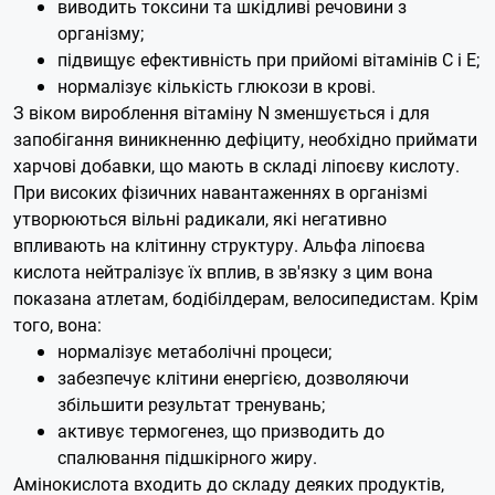
виводить токсини та шкідливі речовини з
організму;
підвищує ефективність при прийомі вітамінів С і Е;
нормалізує кількість глюкози в крові.
З віком вироблення вітаміну N зменшується і для
запобігання виникненню дефіциту, необхідно приймати
харчові добавки, що мають в складі ліпоєву кислоту.
При високих фізичних навантаженнях в організмі
утворюються вільні радикали, які негативно
впливають на клітинну структуру. Альфа ліпоєва
кислота нейтралізує їх вплив, в зв'язку з цим вона
показана атлетам, бодібілдерам, велосипедистам. Крім
того, вона:
нормалізує метаболічні процеси;
забезпечує клітини енергією, дозволяючи
збільшити результат тренувань;
активує термогенез, що призводить до
спалювання підшкірного жиру.
Амінокислота входить до складу деяких продуктів,