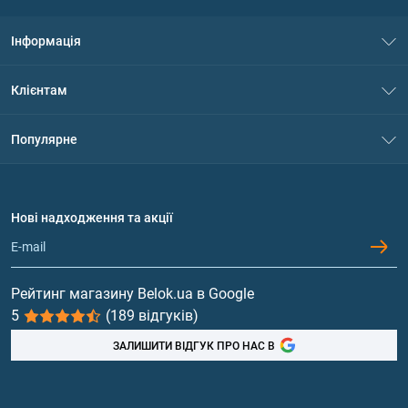
Інформація
Про нас
Клієнтам
Контакти
Система знижок
Популярне
Політика конфіденційності
Доставка і оплата
Амінокислоти
Договір приєднання
Питання та відповіді
Протеїн
Нові надходження та акції
Обмін та повернення
Контакти та адреси магазинів
Гейнери
Вітаміни та мінерали
Рейтинг магазину Belok.ua в Google
5
(189 відгуків)
Риб'ячий жир, жирні кислоти
ЗАЛИШИТИ ВІДГУК ПРО НАС В