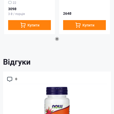
22
309₴
264₴
3 ₴ / порція
Купити
Купити
Відгуки
0