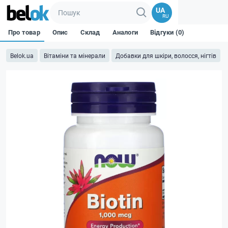
UA
RU
Про товар
Опис
Склад
Аналоги
Відгуки (0)
Belok.ua
Вітаміни та мінерали
Добавки для шкіри, волосся, нігтів