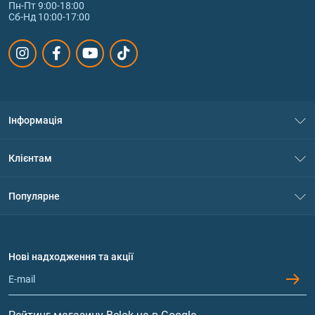
Пн-Пт 9:00-18:00
Сб-Нд 10:00-17:00
Інформація
Про нас
Клієнтам
Контакти
Система знижок
Популярне
Політика конфіденційності
Доставка і оплата
Амінокислоти
Договір приєднання
Питання та відповіді
Протеїн
Нові надходження та акції
Обмін та повернення
Контакти та адреси магазинів
Гейнери
Вітаміни та мінерали
Рейтинг магазину Belok.ua в Google