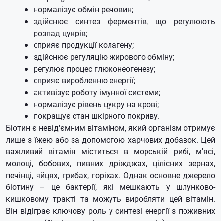
нормалізує обмін речовин;
здійснює синтез ферментів, що регулюють
розпад цукрів;
сприяє продукції колагену;
здійснює регуляцію жирового обміну;
регулює процес глюконеогенезу;
сприяє виробленню енергії;
активізує роботу імунної системи;
нормалізує рівень цукру на крові;
покращує стан шкірного покриву.
Біотин є невід'ємним вітаміном, який організм отримує
лише з їжею або за допомогою харчових добавок. Цей
важливий вітамін міститься в морській рибі, м'ясі,
молоці, бобових, пивних дріжджах, цілісних зернах,
печінці, яйцях, грибах, горіхах. Однак основне джерело
біотину – це бактерії, які мешкають у шлунково-
кишковому тракті та можуть виробляти цей вітамін.
Він відіграє ключову роль у синтезі енергії з поживних