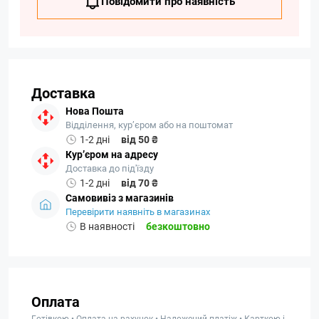
Повідомити про наявність
Доставка
Нова Пошта
Відділення, кур’єром або на поштомат
1-2 дні
від 50 ₴
Кур’єром на адресу
Доставка до під'їзду
1-2 дні
від 70 ₴
Самовивіз з магазинів
Перевірити наявніть в магазинах
В наявності
безкоштовно
Оплата
Готівкою • Оплата на рахунок • Наложений платіж • Карткою і