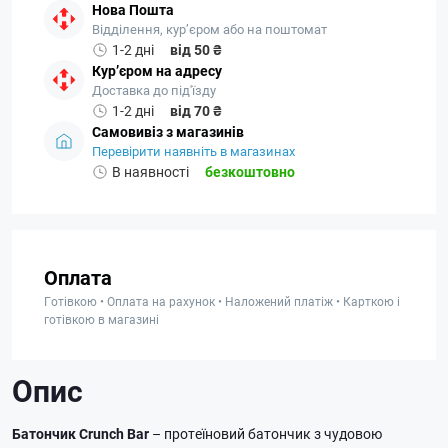
Нова Пошта
Відділення, кур’єром або на поштомат
1-2 дні
від 50 ₴
Кур’єром на адресу
Доставка до під'їзду
1-2 дні
від 70 ₴
Самовивіз з магазинів
Перевірити наявніть в магазинах
В наявності
безкоштовно
Оплата
Готівкою • Оплата на рахунок • Наложений платіж • Карткою і
готівкою в магазині
Опис
Батончик Crunch Bar
– протеїновий батончик з чудовою