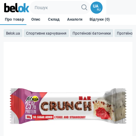
UA
RU
Про товар
Опис
Склад
Аналоги
Відгуки (0)
Belok.ua
Спортивне харчування
Протеїнові батончики
Протеїнові