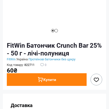
FitWin Батончик Crunch Bar 25%
- 50 г - лічі-полуниця
FitWin
Україна
Протеїнові батончики без цукру
Код товару:
822711
0
60₴
Купити
Доставка