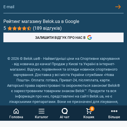
Контакти та адреси магазинів
Гейнери
Вітаміни та мінерали
Рейтинг магазину Belok.ua в Google
5
(189 відгуків)
Риб'ячий жир, жирні кислоти
ЗАЛИШИТИ ВІДГУК ПРО НАС В
© 2026 © Belok.ua® - Найвигідніші ціни на Спортивне харчування
- від новачка до качка! Продаж у Києві та Україні в інтернет-
магазині. Відгуки, порівняння та огляди новинок спортивного
харчування. Доставка у всі міста України службами «Нова
Пошта». Оплата: готівка, Приват-24, післяплата, карти.
Авторські права зареєстровані та охороняються законом! Belok®
є зареєстрованим товарним знаком Belok™. Продукти та вся
інформація про них, представлені на сайті Belok.ua, не є
лікарськими препаратами. Вони не призначені для лікування,
зняття симптомів та запобігання хворобам.
0
Інтернет магазин Belok.ua
››
Інтернет магазин спортивного
Головна
Каталог
AI чат
Кошик
Більше
харчування