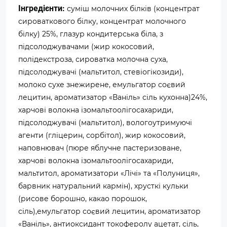
Інгредієнти:
суміш молочних білків (концентрат
сироваткового білку, концентрат молочного
білку) 25%, глазур кондитерська біла, з
підсолоджувачами (жир кокосовий,
полідекстроза, сироватка молочна суха,
підсолоджувачі (мальтитол, стевіогікозиди),
молоко сухе знежирене, емульгатор соєвий
лецитин, ароматизатор «Ваніль» сіль кухонна)24%,
харчові волокна ізомальтоолігосахариди,
підсолоджувачі (мальтитол), вологоутримуючі
агенти (гліцерин, сорбітол), жир кокосовий,
наповнювач (пюре яблучне пастеризоване,
харчові волокна ізомальтоолігосахариди,
мальтитол, ароматизатори «Лічі» та «Полуниця»,
барвник натуральний кармін), хрусткі кульки
(рисове борошно, какао порошок,
сіль),емульгатор соєвий лецитин, ароматизатор
«Ваніль», антиоксидант токоферолу ацетат, сіль,