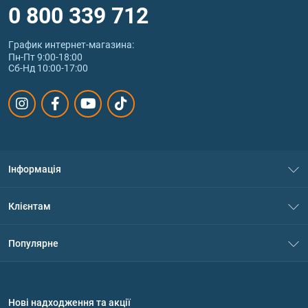
0 800 339 712
График интернет‑магазина:
Пн-Пт 9:00-18:00
Сб-Нд 10:00-17:00
Інформація
Про нас
Клієнтам
Контакти
Система знижок
Популярне
Політика конфіденційності
Доставка і оплата
Амінокислоти
Договір приєднання
Питання та відповіді
Протеїн
Нові надходження та акції
Обмін та повернення