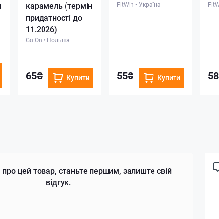
н
карамель (термін
FitWin
•
Україна
Fit
придатності до
11.2026)
Go On
•
Польща
65₴
55₴
58
Купити
Купити
 про цей товар, станьте першим, залиште свій
відгук.