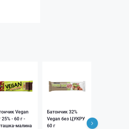
тончик Vegan
Батончик 32%
Батончик 32%
 25% - 60 г -
Vegan без ЦУКРУ
г - горіх (Без
сташка-малина
60 г
цукру)