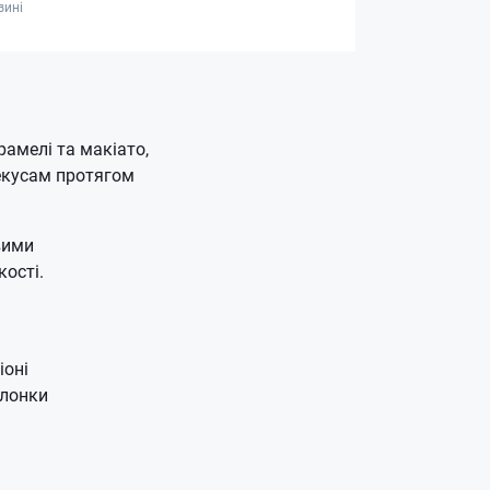
зині
амелі та макіато,
рекусам протягом
вими
ості.
іоні
олонки