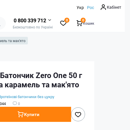
Кабінет
Укр
Рос
0 800 339 712
0
0
Кошик
Безкоштовно по Україні
мель та мак'ято
 Батончик Zero One 50 г
а карамель та мак'ято
Протеїнові батончики без цукру
044
0
Купити