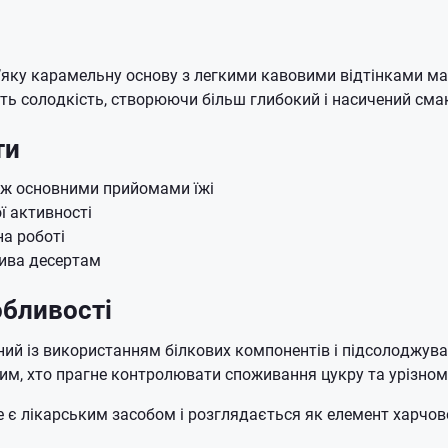
яку карамельну основу з легкими кавовими відтінками мак
ь солодкість, створюючи більш глибокий і насичений сма
ти
іж основними прийомами їжі
ї активності
на роботі
ива десертам
обливості
ий із використанням білкових компонентів і підсолоджувач
им, хто прагне контролювати споживання цукру та урізном
 є лікарським засобом і розглядається як елемент харчово