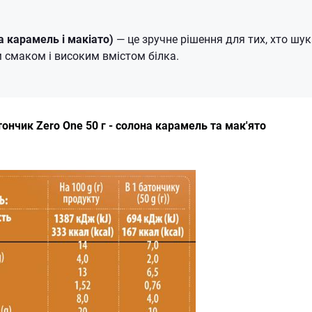
а карамель і макіато)
— це зручне рішення для тих, хто шу
м смаком і високим вмістом білка.
тончик Zero One 50 г - солона карамель та мак'ято