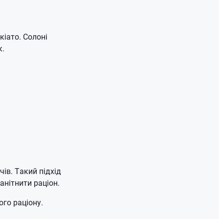
іато. Солоні
к.
ів. Такий підхід
анітнити раціон.
го раціону.