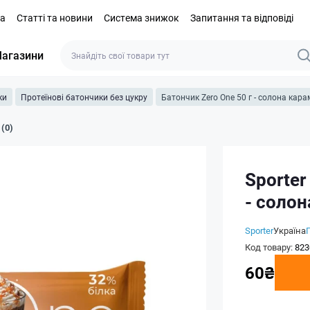
та
Статті та новини
Система знижок
Запитання та відповіді
агазини
ки
Протеїнові батончики без цукру
Батончик Zero One 50 г - солона кара
 (0)
Sporter
- солон
Sporter
Україна
Код товару:
823
60₴