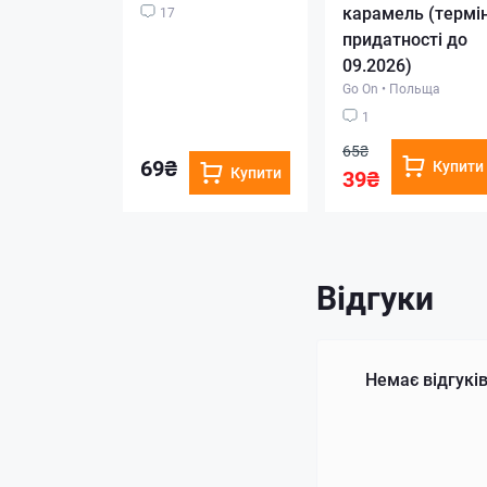
карамель (термі
17
придатності до
09.2026)
Go On
•
Польща
1
65₴
69₴
Купити
Купити
39₴
Відгуки
Немає відгуків