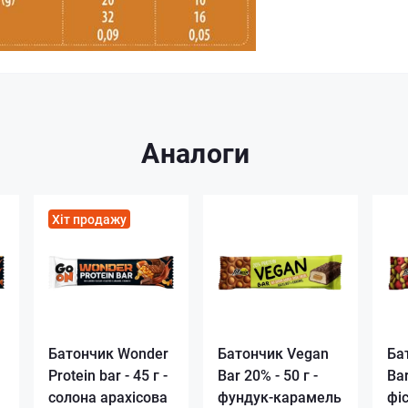
Аналоги
Хіт продажу
Батончик Wonder
Батончик Vegan
Ба
Protein bar - 45 г -
Bar 20% - 50 г -
Bar
солона арахісова
фундук-карамель
фі