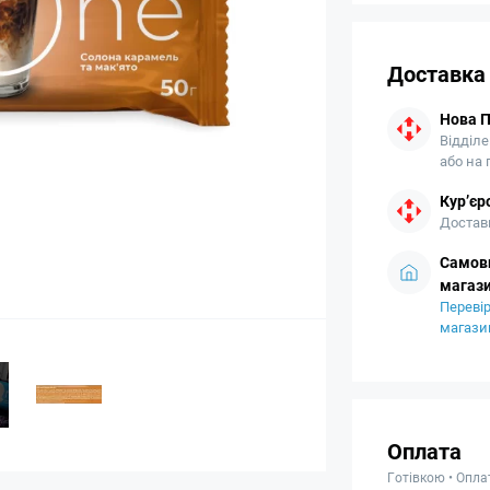
Доставка
Нова 
Відділе
або на
Кур’єр
Доставк
Самови
магази
Перевір
магази
Оплата
Готівкою • Опла