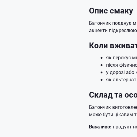
Опис смаку
Батончик поєднує м’
акценти підкреслюют
Коли вжива
як перекус м
після фізично
у дорозі або 
як альтернат
Склад та ос
Батончик виготовлен
може бути цікавим т
Важливо:
продукт не