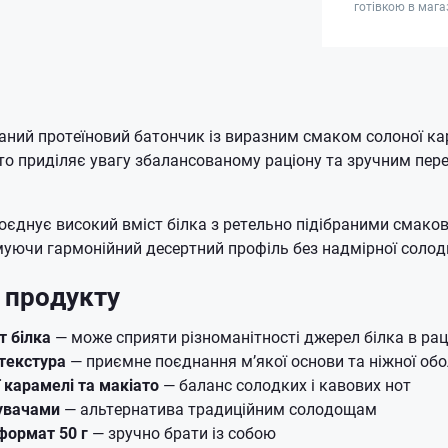
готівкою в мага
ний протеїновий батончик із виразним смаком солоної кар
хто приділяє увагу збалансованому раціону та зручним пе
єднує високий вміст білка з ретельно підібраними смако
уючи гармонійний десертний профіль без надмірної солодк
 продукту
т білка
— може сприяти різноманітності джерел білка в рац
текстура
— приємне поєднання м’якої основи та ніжної об
 карамелі та макіато
— баланс солодких і кавових нот
увачами
— альтернатива традиційним солодощам
формат 50 г
— зручно брати із собою