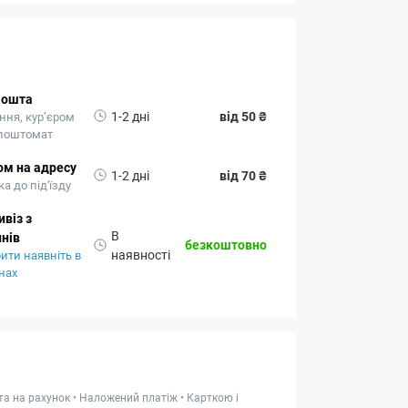
Пошта
1-2 дні
від 50 ₴
ння, кур’єром
 поштомат
ом на адресу
1-2 дні
від 70 ₴
а до під'їзду
віз з
В
нів
безкоштовно
наявності
ити наявніть в
нах
та на рахунок • Наложений платіж • Карткою і