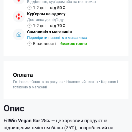
Відділення, кур’єром або на поштомат
1-2 дні
від 50 ₴
Кур’єром на адресу
Доставка до під'їзду
1-2 дні
від 70 ₴
Самовивіз з магазинів
Перевірити наявніть в магазинах
В наявності
безкоштовно
Оплата
Готівкою • Оплата на рахунок • Наложений платіж • Карткою і
готівкою в магазині
Опис
FitWin Vegan Bar 25%
— це харчовий продукт із
підвищеним вмістом білка (25%), розроблений на