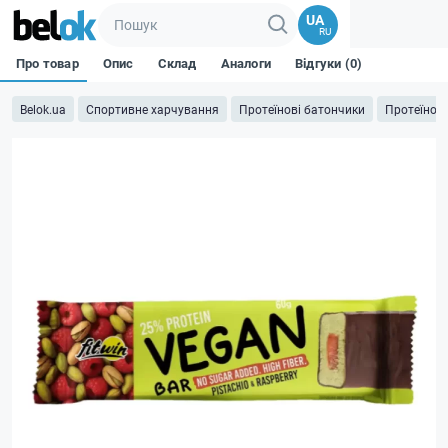
UA
RU
Про товар
Опис
Склад
Аналоги
Відгуки (0)
Belok.ua
Спортивне харчування
Протеїнові батончики
Протеїнові