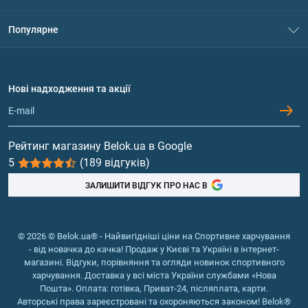
Контакти
Система знижок
Популярне
Політика конфіденційності
Доставка і оплата
Амінокислоти
Договір приєднання
Питання та відповіді
Протеїн
Нові надходження та акції
Обмін та повернення
Контакти та адреси магазинів
Гейнери
Вітаміни та мінерали
Рейтинг магазину Belok.ua в Google
5
(189 відгуків)
Риб'ячий жир, жирні кислоти
ЗАЛИШИТИ ВІДГУК ПРО НАС В
© 2026 © Belok.ua® - Найвигідніші ціни на Спортивне харчування
- від новачка до качка! Продаж у Києві та Україні в інтернет-
магазині. Відгуки, порівняння та огляди новинок спортивного
харчування. Доставка у всі міста України службами «Нова
Пошта». Оплата: готівка, Приват-24, післяплата, карти.
Авторські права зареєстровані та охороняються законом! Belok®