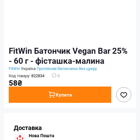
FitWin Батончик Vegan Bar 25%
- 60 г - фісташка-малина
FitWin
Україна
Протеїнові батончики без цукру
Код товару:
822834
0
58₴
Купити
Доставка
Нова Пошта