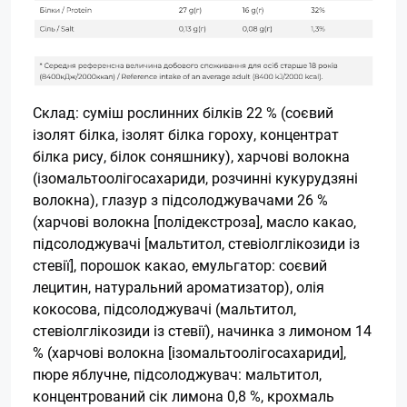
Склад: суміш рослинних білків 22 % (соєвий
ізолят білка, ізолят білка гороху, концентрат
білка рису, білок соняшнику), харчові волокна
(ізомальтоолігосахариди, розчинні кукурудзяні
волокна), глазур з підсолоджувачами 26 %
(харчові волокна [полідекстроза], масло какао,
підсолоджувачі [мальтитол, стевіолглікозиди із
стевії], порошок какао, емульгатор: соєвий
лецитин, натуральний ароматизатор), олія
кокосова, підсолоджувачі (мальтитол,
стевіолглікозиди із стевії), начинка з лимоном 14
% (харчові волокна [ізомальтоолігосахариди],
пюре яблучне, підсолоджувач: мальтитол,
концентрований сік лимона 0,8 %, крохмаль