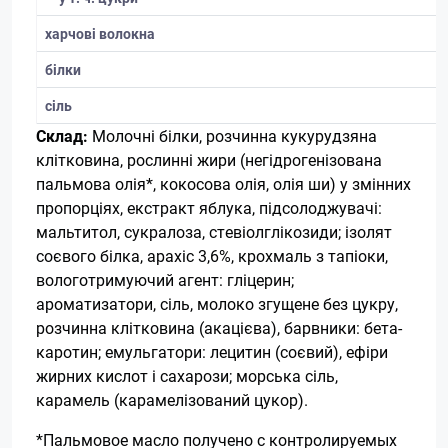
харчові волокна
білки
сіль
Склад:
Молочні білки, розчинна кукурудзяна
клітковина, рослинні жири (негідрогенізована
пальмова олія*, кокосова олія, олія ши) у змінних
пропорціях, екстракт яблука, підсолоджувачі:
мальтитол, сукралоза, стевіолглікозиди; ізолят
соєвого білка, арахіс 3,6%, крохмаль з тапіоки,
вологотримуючий агент: гліцерин;
ароматизатори, сіль, молоко згущене без цукру,
розчинна клітковина (акацієва), барвники: бета-
каротин; емульгатори: лецитин (соєвий), ефіри
жирних кислот і сахарози; морська сіль,
карамель (карамелізований цукор).
*Пальмовое масло получено с контролируемых