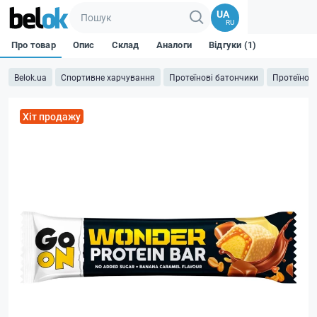
UA
RU
Про товар
Опис
Склад
Аналоги
Відгуки (1)
Belok.ua
Спортивне харчування
Протеїнові батончики
Протеїнові
Хіт продажу