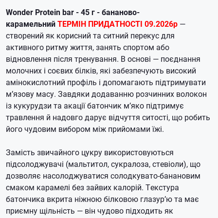
Wonder Protein bar - 45 г - бананово-
карамельний
ТЕРМІН ПРИДАТНОСТІ 09.2026р
—
створений як корисний та ситний перекус для
активного ритму життя, занять спортом або
відновлення після тренування. В основі — поєднання
молочних і соєвих білків, які забезпечують високий
амінокислотний профіль і допомагають підтримувати
м’язову масу. Завдяки додаванню розчинних волокон
із кукурудзи та акації батончик м’яко підтримує
травлення й надовго дарує відчуття ситості, що робить
його чудовим вибором між прийомами їжі.
Замість звичайного цукру використовуються
підсолоджувачі (мальтитол, сукралоза, стевіоли), що
дозволяє насолоджуватися солодкувато-банановим
смаком карамелі без зайвих калорій. Текстура
батончика вкрита ніжною білковою глазур’ю та має
приємну щільність — він чудово підходить як