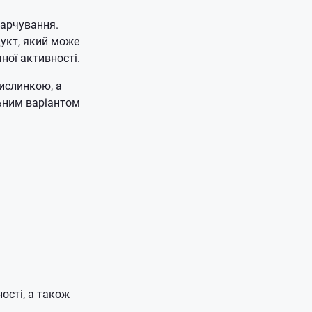
харчування.
дукт, який може
ної активності.
ислинкою, а
льним варіантом
ості, а також