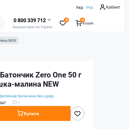
Кабінет
Укр
Рос
0 800 339 712
0
0
Кошик
Безкоштовно по Україні
малина NEW
 Батончик Zero One 50 г
ашка-малина NEW
Протеїнові батончики без цукру
047
1
Купити