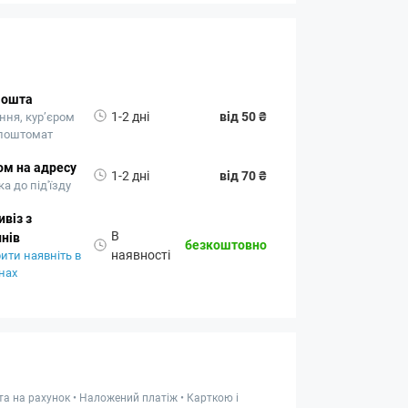
Пошта
1-2 дні
від 50 ₴
ння, кур’єром
 поштомат
ом на адресу
1-2 дні
від 70 ₴
а до під'їзду
віз з
В
нів
безкоштовно
наявності
ити наявніть в
нах
та на рахунок • Наложений платіж • Карткою і