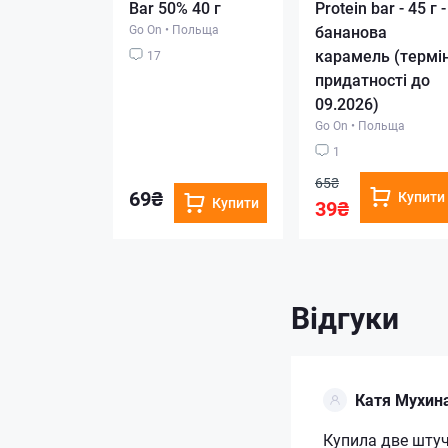
Bar 50% 40 г
Protein bar - 45 г -
Go On
•
Польща
бананова
карамель (термі
17
придатності до
09.2026)
Go On
•
Польща
1
65₴
69₴
Купити
Купити
39₴
Відгуки
Катя Мухин
Купила две штуч