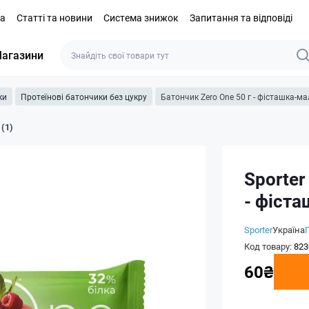
та
Статті та новини
Система знижок
Запитання та відповіді
агазини
ки
Протеїнові батончики без цукру
Батончик Zero One 50 г - фісташка-
 (1)
Sporter
- фіст
Sporter
Україна
Код товару:
823
60₴