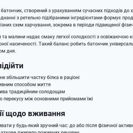
е батончик, створений з урахуванням сучасних підходів до 
єднанні з ретельно підібраними інгредієнтами формує про
ізних схем харчування, зокрема в періоди підвищеної фізич
 та малини надає смаку легкої солодкості з освіжаючою к
рної насиченості. Такий баланс робить батончик універса
ом дня.
ідійти
не збільшити частку білка в раціоні
ивним способом життя
тива традиційним солодощам
о перекусу між основними прийомами їжі
ії щодо вживання
ати у будь-який зручний час: до або після фізичної активн
даткове джерело поживних речовин.