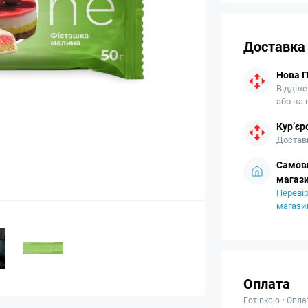
Доставка
Нова 
Відділе
або на
Кур’єр
Доставк
Самови
магази
Перевір
магази
Оплата
Готівкою • Опла