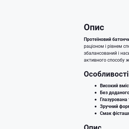
Опис
Протеїновий батончи
раціоном і рівнем с
збалансований і нас
активного способу ж
Особливості
Високий вміс
Без доданого
Глазурована 
Зручний форм
Смак фісташ
Опис