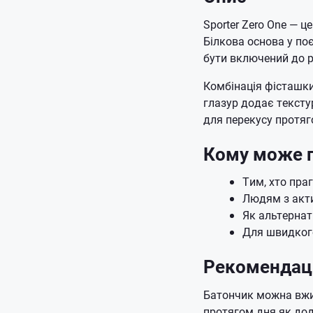
Sporter Zero One — ц
Білкова основа у по
бути включений до р
Комбінація фісташки
глазур додає тексту
для перекусу протяг
Кому може п
Тим, хто праг
Людям з акт
Як альтерна
Для швидког
Рекомендац
Батончик можна вжив
протягом дня як до