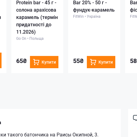
Protein bar - 45 г -
Bar 20% - 50 г -
Bar
солона арахісова
фундук-карамель
фі
н
карамель (термін
FitWin
•
Україна
Fit
придатності до
11.2026)
Go On
•
Польща
65₴
55₴
58
Купити
Купити
а
ки такого батончика на Раисы Окипной, 3.