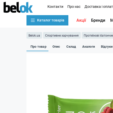
Контакти
Про нас
Доставка і опла
Акції
Бренди
М
Каталог товарів
Belok.ua
Спортивне харчування
Протеїнові батончи
Про товар
Опис
Склад
Аналоги
Відгуки