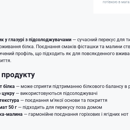
готівкою в мага
к у глазурі з підсолоджувачами
— сучасний перекус для ти
поживання білка. Поєднання смаків фісташки та малини с
ичений профіль, що підходить як для повсякденного вживан
иття.
 продукту
т білка
— може сприяти підтриманню білкового балансу в р
 цукру
— використовуються підсолоджувачі
текстура
— поєднання м’якої основи та покриття
ат 50 г
— підходить для перекусу поза домом
ка-малина
— гармонійне поєднання горіхових і ягідних нот