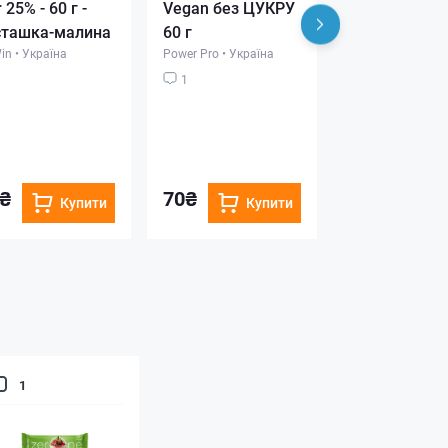
 25% - 60 г -
Vegan без ЦУКРУ
г - горіх (Без
сташка-малина
60 г
цукру)
Win
•
Україна
Power Pro
•
Україна
Power Pro
•
Украї
1
4
₴
70₴
70₴
Купити
Купити
Ку
1