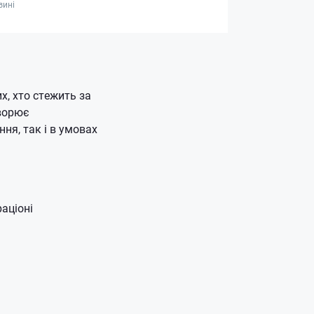
зині
х, хто стежить за
творює
ня, так і в умовах
аціоні