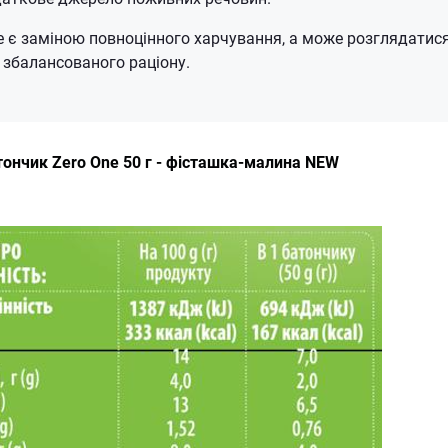
 є заміною повноцінного харчування, а може розглядатися
збалансованого раціону.
тончик Zero One 50 г - фісташка-малина NEW