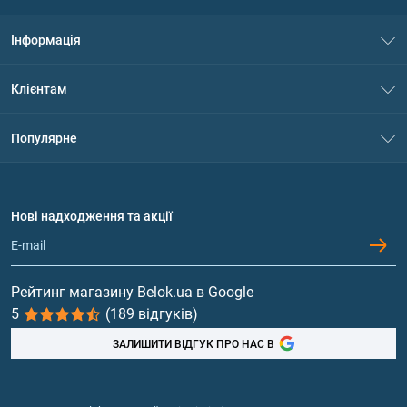
Інформація
Про нас
Клієнтам
Контакти
Система знижок
Популярне
Політика конфіденційності
Доставка і оплата
Амінокислоти
Договір приєднання
Питання та відповіді
Протеїн
Нові надходження та акції
Обмін та повернення
Контакти та адреси магазинів
Гейнери
Вітаміни та мінерали
Рейтинг магазину Belok.ua в Google
5
(189 відгуків)
Риб'ячий жир, жирні кислоти
ЗАЛИШИТИ ВІДГУК ПРО НАС В