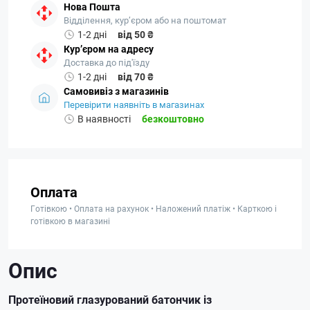
Нова Пошта
Відділення, кур’єром або на поштомат
1-2 дні
від 50 ₴
Кур’єром на адресу
Доставка до під'їзду
1-2 дні
від 70 ₴
Самовивіз з магазинів
Перевірити наявніть в магазинах
В наявності
безкоштовно
Оплата
Готівкою • Оплата на рахунок • Наложений платіж • Карткою і
готівкою в магазині
Опис
Протеїновий глазурований батончик із