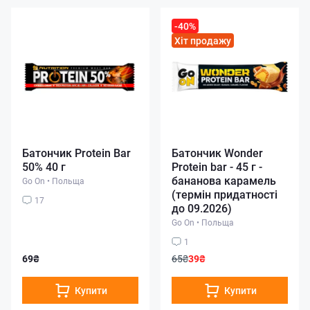
-40%
Хіт продажу
Батончик Protein Bar
Батончик Wonder
50% 40 г
Protein bar - 45 г -
бананова карамель
Go On
•
Польща
(термін придатності
17
до 09.2026)
Go On
•
Польща
1
69₴
65₴
39₴
Купити
Купити