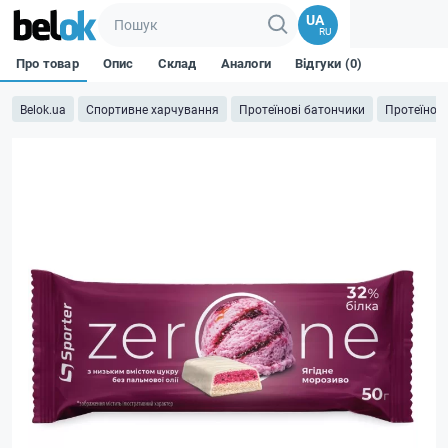
UA
RU
Про товар
Опис
Склад
Аналоги
Відгуки (0)
Belok.ua
Спортивне харчування
Протеїнові батончики
Протеїнові