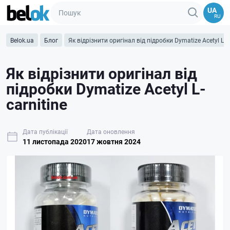
UA
RU
Belok.ua
Блог
Як відрізнити оригінал від підробки Dymatize Acetyl L-ca
Як відрізнити оригінал від
підробки Dymatize Acetyl L-
carnitine
Дата публікації
Дата оновлення
11 листопада 2020
17 жовтня 2024