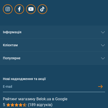
Інформація
Про нас
Клієнтам
Контакти
Система знижок
Популярне
Політика конфіденційності
Доставка і оплата
Амінокислоти
Договір приєднання
Питання та відповіді
Протеїн
Нові надходження та акції
Обмін та повернення
Контакти та адреси магазинів
Гейнери
Вітаміни та мінерали
Рейтинг магазину Belok.ua в Google
5
(189 відгуків)
Риб'ячий жир, жирні кислоти