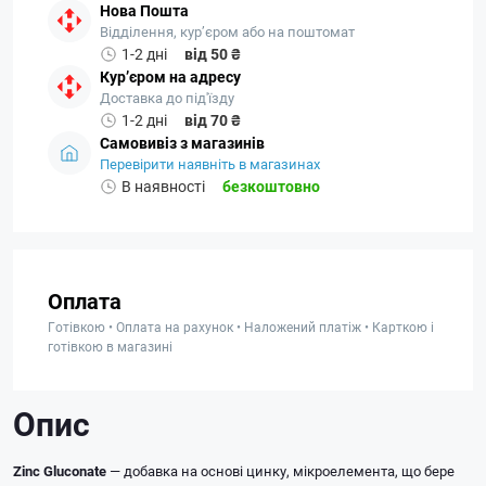
Нова Пошта
Відділення, кур’єром або на поштомат
1-2 дні
від 50 ₴
Кур’єром на адресу
Доставка до під'їзду
1-2 дні
від 70 ₴
Самовивіз з магазинів
Перевірити наявніть в магазинах
В наявності
безкоштовно
Оплата
Готівкою • Оплата на рахунок • Наложений платіж • Карткою і
готівкою в магазині
Опис
Zinc Gluconate
— добавка на основі цинку, мікроелемента, що бере