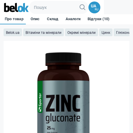
UA
RU
Про товар
Опис
Склад
Аналоги
Відгуки (10)
Belok.ua
Вітаміни та мінерали
Окремі мінерали
Цинк
Глюконат