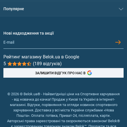
Контакти
Система знижок
Популярне
Політика конфіденційності
Доставка і оплата
Амінокислоти
Договір приєднання
Питання та відповіді
Протеїн
Нові надходження та акції
Обмін та повернення
Контакти та адреси магазинів
Гейнери
Вітаміни та мінерали
Рейтинг магазину Belok.ua в Google
5
(189 відгуків)
Риб'ячий жир, жирні кислоти
ЗАЛИШИТИ ВІДГУК ПРО НАС В
© 2026 © Belok.ua® - Найвигідніші ціни на Спортивне харчування
- від новачка до качка! Продаж у Києві та Україні в інтернет-
магазині. Відгуки, порівняння та огляди новинок спортивного
харчування. Доставка у всі міста України службами «Нова
Пошта». Оплата: готівка, Приват-24, післяплата, карти.
Авторські права зареєстровані та охороняються законом! Belok®
є зареєстрованим товарним знаком Belok™. Продукти та вся