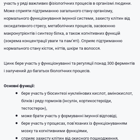
участь у ряді важливих фізіологічних процесів в організмі людини.
Може сприяти підтриманню загального стану організму,
нормального функціонування імунної системи, захисту клітин від
оксидативного стресу, метаболічних процесів, засвоєнню
макронутрієнтів і синтезу білка, а також когнітивних функцій
(зокрема концентрації уваги та пам’яті). Сприяє підтриманню
нормального стану кісток, нігтів, шкіри та волосся.
Цинк бере участь у функціонуванні та регуляції понад 300 ферментів
і залучений до багатьох біологічних процесів.
Основні функції:
бере участь у біосинтезі нуклеїнових кислот, амінокислот,
білків і ряду гормонів (інсулін, кортикостероїди,
тестостерон),
може брати участь у формуванні імунної відповіді,
бере участь у процесах, пов’язаних із функціонуванням
мозку та когнітивними функціями,
сприяє захисту клітин від окисного пошкодження,