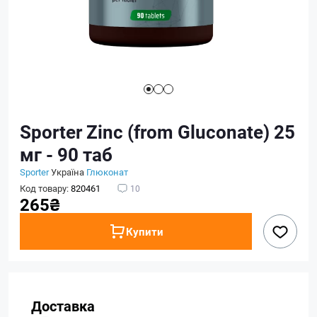
Sporter Zinc (from Gluconate) 25
мг - 90 таб
Sporter
Україна
Глюконат
Код товару:
820461
10
265₴
Купити
Доставка