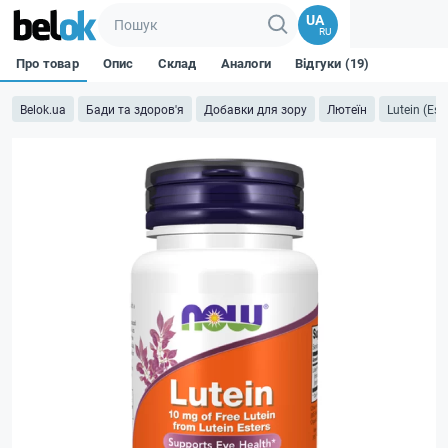
UA
RU
Про товар
Опис
Склад
Аналоги
Відгуки (19)
Belok.ua
Бади та здоров'я
Добавки для зору
Лютеїн
Lutein (Est