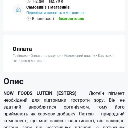
1-2 дні
від 70 ₴
Самовивіз з магазинів
Перевірити наявніть в магазинах
В наявності
безкоштовно
Оплата
Готівкою • Оплата на рахунок • Наложений платіж • Карткою і
готівкою в магазині
Опис
NOW FOODS LUTEIN (ESTERS)
Лютеїн пігмент
необхідний для підтримки гостроти зору.
Він не
здатний вироблятися організмом, тому його
приймають як харчову добавку.
Лютеїн – природний
компонент, що має захисні властивості, він захищає
органи зору від негативних впливів, є потужним