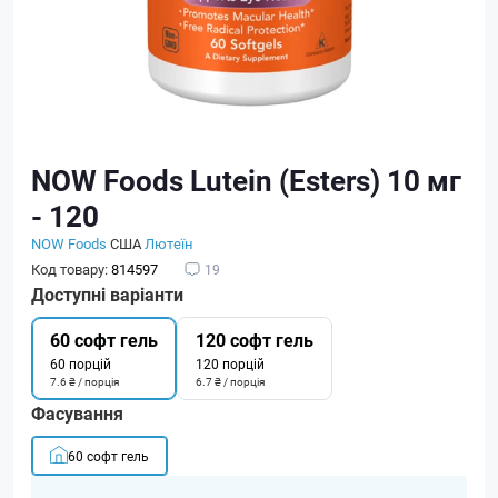
NOW Foods Lutein (Esters) 10 мг
- 120
NOW Foods
США
Лютеїн
Код товару:
814597
19
Доступні варіанти
60 софт гель
120 софт гель
60 порцій
120 порцій
7.6 ₴ / порція
6.7 ₴ / порція
Фасування
60 софт гель