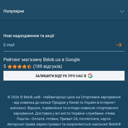
Контакти
Система знижок
Популярне
Політика конфіденційності
Доставка і оплата
Амінокислоти
Договір приєднання
Питання та відповіді
Протеїн
Нові надходження та акції
Обмін та повернення
Контакти та адреси магазинів
Гейнери
Вітаміни та мінерали
Рейтинг магазину Belok.ua в Google
5
(189 відгуків)
Риб'ячий жир, жирні кислоти
ЗАЛИШИТИ ВІДГУК ПРО НАС В
© 2026 © Belok.ua® - Найвигідніші ціни на Спортивне харчування
- від новачка до качка! Продаж у Києві та Україні в інтернет-
магазині. Відгуки, порівняння та огляди новинок спортивного
харчування. Доставка у всі міста України службами «Нова
Пошта». Оплата: готівка, Приват-24, післяплата, карти.
Авторські права зареєстровані та охороняються законом! Belok®