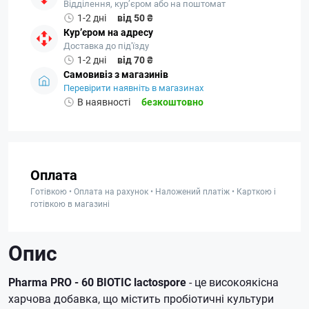
Відділення, кур’єром або на поштомат
1-2 дні
від 50 ₴
Кур’єром на адресу
Доставка до під'їзду
1-2 дні
від 70 ₴
Самовивіз з магазинів
Перевірити наявніть в магазинах
В наявності
безкоштовно
Оплата
Готівкою • Оплата на рахунок • Наложений платіж • Карткою і
готівкою в магазині
Опис
Pharma PRO - 60 BIOTIC lactospore
- це високоякісна
харчова добавка, що містить пробіотичні культури