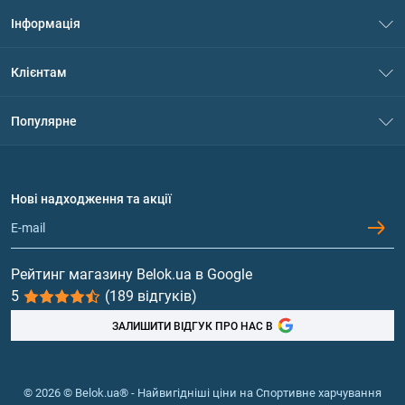
Інформація
Про нас
Клієнтам
Контакти
Система знижок
Популярне
Політика конфіденційності
Доставка і оплата
Амінокислоти
Договір приєднання
Питання та відповіді
Протеїн
Нові надходження та акції
Обмін та повернення
Контакти та адреси магазинів
Гейнери
Вітаміни та мінерали
Рейтинг магазину Belok.ua в Google
5
(189 відгуків)
Риб'ячий жир, жирні кислоти
ЗАЛИШИТИ ВІДГУК ПРО НАС В
© 2026 © Belok.ua® - Найвигідніші ціни на Спортивне харчування