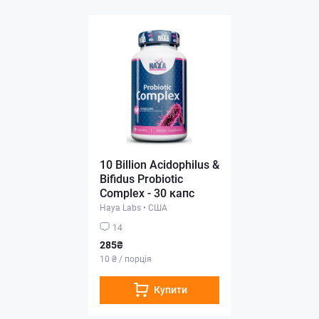
10 Billion Acidophilus &
Bifidus Probiotic
Complex - 30 капс
Haya Labs
•
США
14
285₴
10 ₴ / порція
Купити