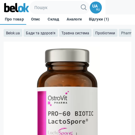
UA
RU
Про товар
Опис
Склад
Аналоги
Відгуки (1)
Belok.ua
Бади та здоров'я
Травна система
Пробіотики
Pharma 