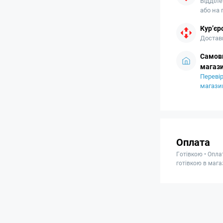
Відділе
або на
Кур’єр
Доставк
Самови
магази
Перевір
магази
Оплата
Готівкою • Опла
готівкою в мага