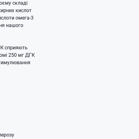
воєму складі
жирних кислот
ислоти омега-3
ння нашого
ДГК сприяють
омі 250 мг ДГК
стимулювання
лерозу