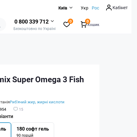
Кабінет
Київ
Укр
Рос
0 800 339 712
0
0
Кошик
Безкоштовно по Україні
ix Super Omega 3 Fish
танія
Риб'ячий жир, жирні кислоти
954
15
ріанти
ель
180 софт гель
90 порцій