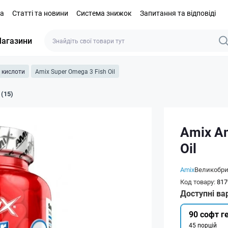
та
Статті та новини
Система знижок
Запитання та відповіді
агазини
і кислоти
Amix Super Omega 3 Fish Oil
 (15)
Amix Am
Oil
Amix
Великобри
Код товару:
817
Доступні ва
90 софт г
45 порцій