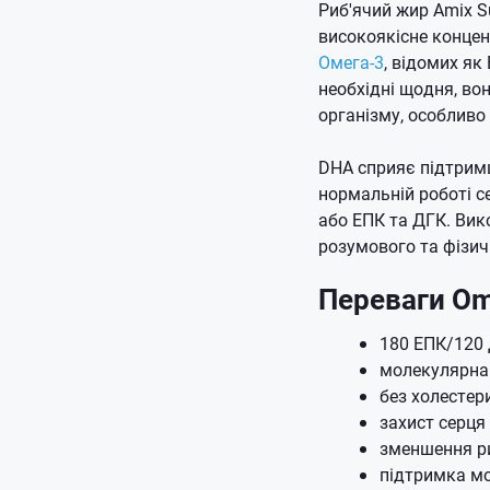
Риб'ячий жир Amix Su
високоякісне концен
Омега-3
, відомих як
необхідні щодня, в
організму, особливо
DHA сприяє підтримц
нормальній роботі с
або ЕПК та ДГК. Ви
розумового та фізич
Переваги Ome
180 ЕПК/120
молекулярна
без холестер
захист серця
зменшення ри
підтримка мо