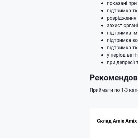
показані при
підтримка тк
розрідження 
захист орган
підтримка ім
підтримка зо
підтримка тк
у період вагі
при депресії
Рекомендова
Приймати по 1-3 кап
Склад Amix Amix 