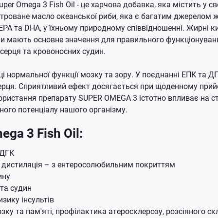
per Omega 3 Fish Oil - це харчова добавка, яка містить у с
троване масло океанської риби, яка є багатим джерелом 
 EPA та DHA, у їхньому природному співвідношенні. Жирні к
они мають основне значення для правильного функціонува
 серця та кровоносних судин.
і нормальної функції мозку та зору. У поєднанні ЕПК та 
ерця. Сприятливий ефект досягається при щоденному прий
користання препарату SUPER OMEGA 3 істотно впливає на 
ного потенціалу нашого організму.
ga 3 Fish Oil:
 ДГК
 дистиляція – з ентеросолюбильним покриттям
ину
 та судин
зику інсультів
зку та пам'яті, профілактика атеросклерозу, розсіяного ск