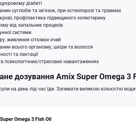
 цукровому діабеті
анин суглобів та зв'язок, при остеопорозі та травмах
крові, профілактика підвищеного холестерину
ізму від запальних процесів
унної системи
ру, живлення сітківки очей
анин всього організму, шкіри та волосся
тності та лактації
 та психологічних/стресових навантаженнях
не дозування Amix Super Omega 3 Fi
сули на день під час їди. Запивати великою кількістю води
Super Omega 3 Fish Oil