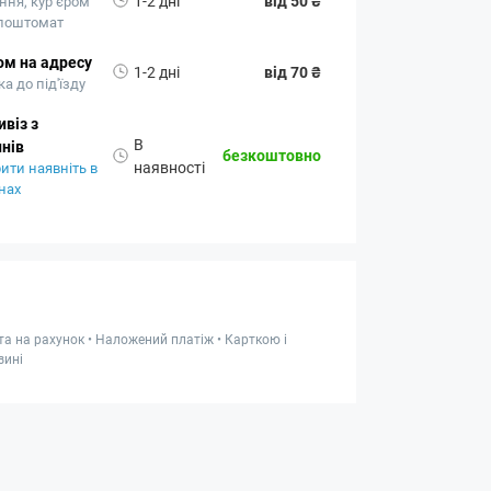
1-2 дні
від 50 ₴
ння, кур’єром
 поштомат
ом на адресу
1-2 дні
від 70 ₴
а до під'їзду
віз з
В
нів
безкоштовно
наявності
ити наявніть в
нах
та на рахунок • Наложений платіж • Карткою і
зині