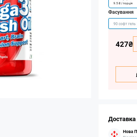
9.5 ₴ / порція
Фасування
90 софт гель
427₴
Доставка
Нова 