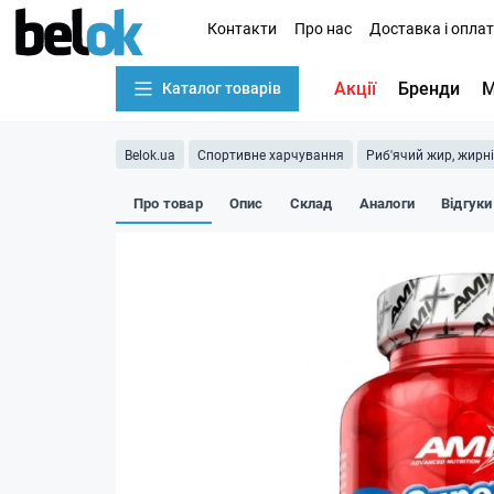
Контакти
Про нас
Доставка і опла
Акції
Бренди
М
Каталог товарів
Belok.ua
Спортивне харчування
Риб'ячий жир, жирн
Про товар
Опис
Склад
Аналоги
Відгуки