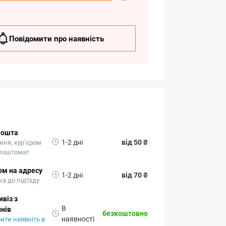
Повідомити про наявність
Пошта
1-2 дні
від 50 ₴
ння, кур’єром
 поштомат
ом на адресу
1-2 дні
від 70 ₴
а до під'їзду
віз з
В
нів
безкоштовно
наявності
ити наявніть в