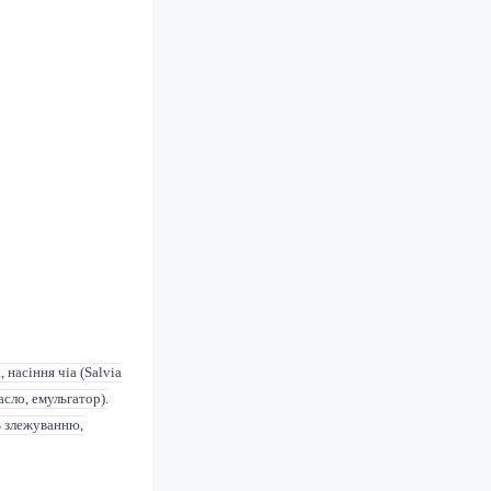
 насіння чіа (Salvia
сло, емульгатор).
ь злежуванню,