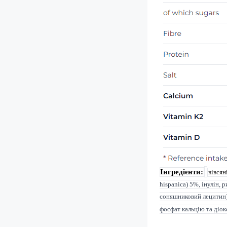
Інгредієнти:
вівсян
hispanica) 5%, інулін,
соняшниковий лецитин),
фосфат кальцію та діок