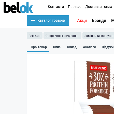
Контакти
Про нас
Доставка і опла
Акції
Бренди
М
Каталог товарів
Belok.ua
Спортивне харчування
Замінники харчува
Про товар
Опис
Склад
Аналоги
Відгуки