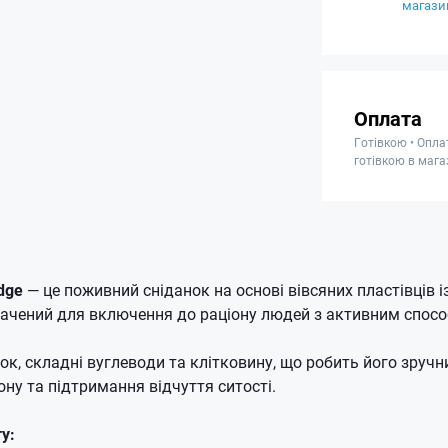
магази
Оплата
Готівкою • Опла
готівкою в мага
idge
— це поживний сніданок на основі вівсяних пластівців 
начений для включення до раціону людей з активним спос
ок, складні вуглеводи та клітковину, що робить його зруч
ону та підтримання відчуття ситості.
у: