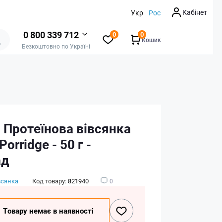
Кабінет
Укр
Рос
0 800 339 712
0
0
Кошик
Безкоштовно по Україні
 Протеїнова вівсянка
Porridge - 50 г -
ад
всянка
Код товару:
821940
0
Товару немає в наявності