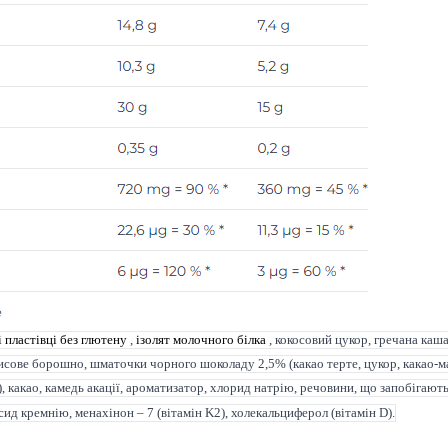
і пластівці без глютену
,
ізолят молочного білка
, кокосовий цукор, гречана каша,
 рисове борошно, шматочки чорного шоколаду 2,5% (какао терте, цукор, какао-ма
 какао, камедь акації, ароматизатор, хлорид натрію, речовини, що запобігают
сид кремнію, менахінон – 7 (вітамін K2), холекальциферол (вітамін D).