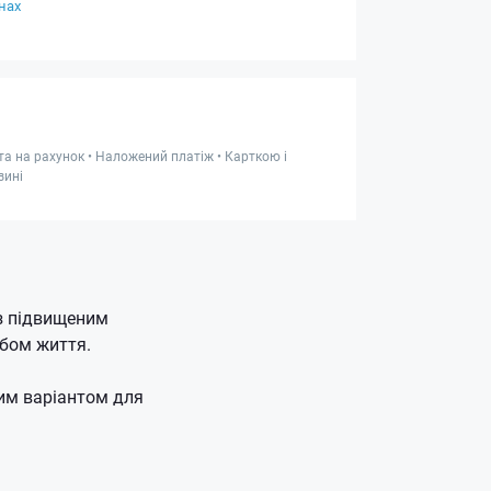
нах
та на рахунок • Наложений платіж • Карткою і
зині
із підвищеним
обом життя.
ним варіантом для