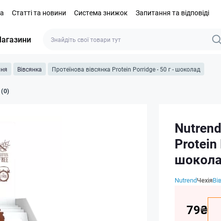
та
Статті та новини
Система знижок
Запитання та відповіді
агазини
ння
Вівсянка
Протеїнова вівсянка Protein Porridge - 50 г - шоколад
 (0)
Nutrend
Protein 
шокол
Nutrend
Чехія
Ві
79₴