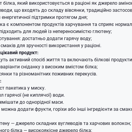
т білка, який використовується в раціоні як джерело аміно
еводи, що входять до складу вівсянки, традиційно застос
 енергетичної підтримки протягом дня;
яка є компонентом продуктів харчування та сприяє норма
 підходить для людей із непереносимістю глютену;
тування: достатньо додати гарячу воду;
 смаків для зручності використання у раціоні.
цікавий продукт:
дуть активний спосіб життя та включають білкові продукти 
 варіанти сніданку з високим вмістом білка;
сянки та різноманітних поживних перекусів.
:
ст пакетика у миску.
л гарячої (не киплячої) води.
емішати до однорідної маси.
можна додати фрукти, горіхи або інші інгредієнти за смак
ютену — джерело складних вуглеводів та харчових волокон;
ного білка — високоякісне джерело білка;