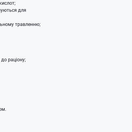
кислот;
овуються для
льному травленню;
до раціону;
ом.