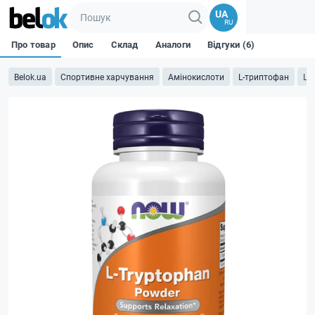
UA
RU
Про товар
Опис
Склад
Аналоги
Відгуки (6)
Belok.ua
Спортивне харчування
Амінокислоти
L-триптофан
L-