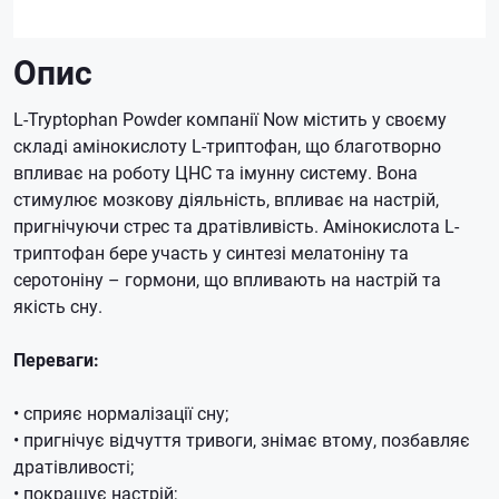
Опис
L-Tryptophan Powder компанії Now містить у своєму
складі амінокислоту L-триптофан, що благотворно
впливає на роботу ЦНС та імунну систему.
Вона
стимулює мозкову діяльність, впливає на настрій,
пригнічуючи стрес та дратівливість.
Амінокислота L-
триптофан бере участь у синтезі мелатоніну та
серотоніну – гормони, що впливають на настрій та
якість сну.
Переваги:
• сприяє нормалізації сну;
• пригнічує відчуття тривоги, знімає втому, позбавляє
дратівливості;
• покращує настрій;