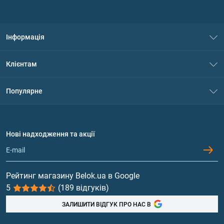
Інформація
Про нас
Клієнтам
Контакти
Система знижок
Популярне
Політика конфіденційності
Доставка і оплата
Амінокислоти
Договір приєднання
Питання та відповіді
Протеїн
Нові надходження та акції
Обмін та повернення
Контакти та адреси магазинів
Гейнери
Вітаміни та мінерали
Рейтинг магазину Belok.ua в Google
5
(189 відгуків)
Риб'ячий жир, жирні кислоти
ЗАЛИШИТИ ВІДГУК ПРО НАС В