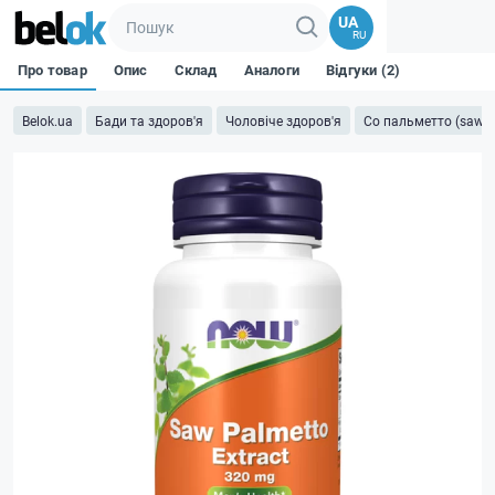
UA
RU
Про товар
Опис
Склад
Аналоги
Відгуки (2)
Belok.ua
Бади та здоров'я
Чоловіче здоров'я
Со пальметто (saw p