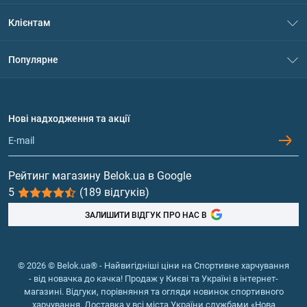
Про нас
Клієнтам
Контакти
Система знижок
Популярне
Політика конфіденційності
Доставка і оплата
Амінокислоти
Договір приєднання
Питання та відповіді
Протеїн
Нові надходження та акції
Обмін та повернення
Контакти та адреси магазинів
Гейнери
Вітаміни та мінерали
Рейтинг магазину Belok.ua в Google
5
(189 відгуків)
Риб'ячий жир, жирні кислоти
ЗАЛИШИТИ ВІДГУК ПРО НАС В
© 2026 © Belok.ua® - Найвигідніші ціни на Спортивне харчування
- від новачка до качка! Продаж у Києві та Україні в інтернет-
магазині. Відгуки, порівняння та огляди новинок спортивного
харчування. Доставка у всі міста України службами «Нова