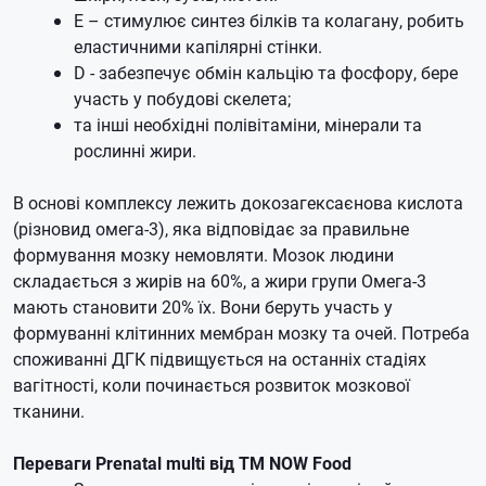
E – стимулює синтез білків та колагану, робить
еластичними капілярні стінки.
D - забезпечує обмін кальцію та фосфору, бере
участь у побудові скелета;
та інші необхідні полівітаміни, мінерали та
рослинні жири.
В основі комплексу лежить докозагексаєнова кислота
(різновид омега-3), яка відповідає за правильне
формування мозку немовляти.
Мозок людини
складається з жирів на 60%, а жири групи Омега-3
мають становити 20% їх.
Вони беруть участь у
формуванні клітинних мембран мозку та очей.
Потреба
споживанні ДГК підвищується на останніх стадіях
вагітності, коли починається розвиток мозкової
тканини.
Переваги Prenatal multi від ТМ NOW Food