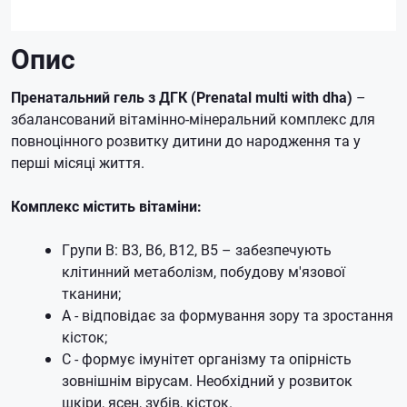
Опис
Пренатальний гель з ДГК (Prenatal multi with dha)
–
збалансований вітамінно-мінеральний комплекс для
повноцінного розвитку дитини до народження та у
перші місяці життя.
Комплекс містить вітаміни:
Групи B: B3, B6, B12, B5 – забезпечують
клітинний метаболізм, побудову м'язової
тканини;
A - відповідає за формування зору та зростання
кісток;
C - формує імунітет організму та опірність
зовнішнім вірусам.
Необхідний у розвиток
шкіри, ясен, зубів, кісток.