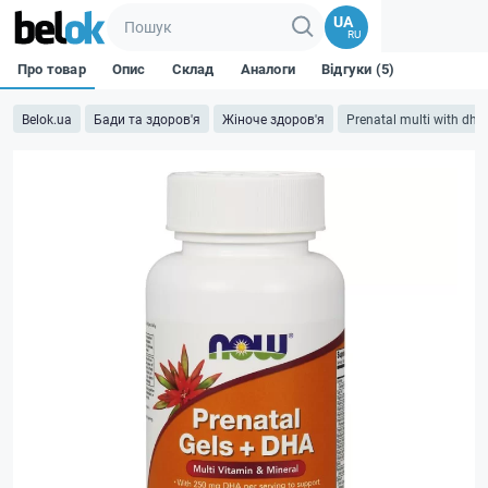
UA
RU
Про товар
Опис
Склад
Аналоги
Відгуки (5)
Belok.ua
Бади та здоров'я
Жіноче здоров'я
Prenatal multi with dha