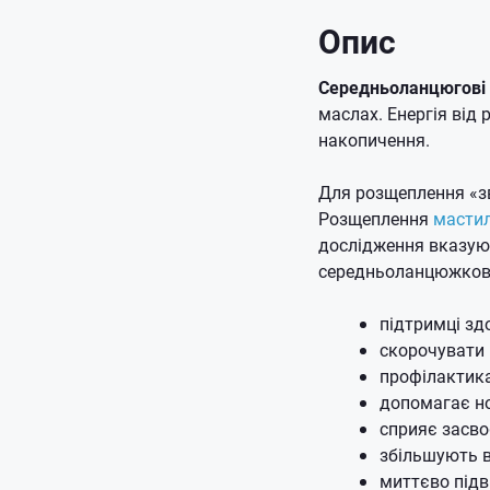
Опис
Середньоланцюгові 
маслах.
Енергія від
накопичення.
Для розщеплення «зв
Розщеплення
масти
дослідження вказуют
середньоланцюжкови
підтримці здо
скорочувати 
профілактик
допомагає н
сприяє засво
збільшують в
миттєво підв