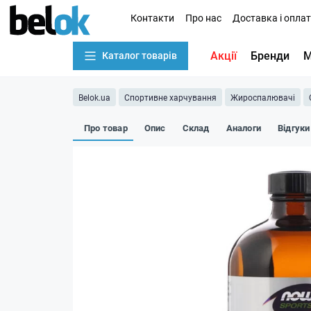
Контакти
Про нас
Доставка і опла
Акції
Бренди
М
Каталог товарів
Belok.ua
Спортивне харчування
Жироспалювачі
Про товар
Опис
Склад
Аналоги
Відгуки