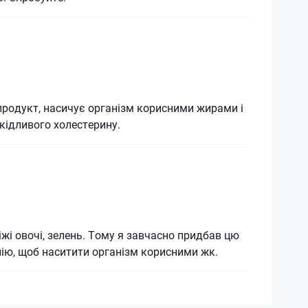
родукт, насичує організм корисними жирами і
кідливого холестерину.
іжі овочі, зелень. Тому я завчасно придбав цю
ію, щоб наситити організм корисними жк.