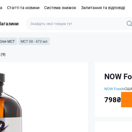
та
Статті та новини
Система знижок
Запитання та відповіді
агазини
Олія МСТ
MCT Oil - 473 мл
 (9)
NOW Foo
NOW Foods
СШ
798₴