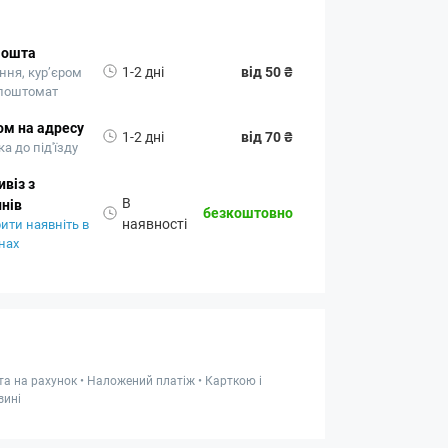
Пошта
1-2 дні
від 50 ₴
ння, кур’єром
 поштомат
ом на адресу
1-2 дні
від 70 ₴
а до під'їзду
віз з
В
нів
безкоштовно
наявності
ити наявніть в
нах
та на рахунок • Наложений платіж • Карткою і
зині