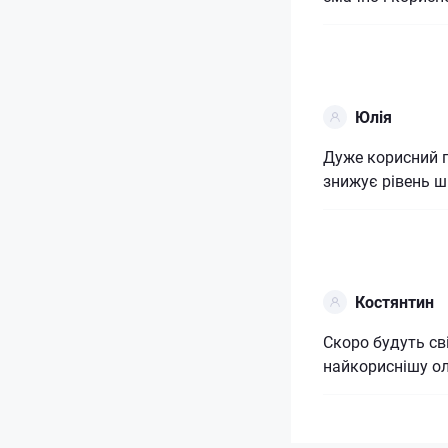
Юлія
Дуже корисний п
знижує рівень ш
Костянтин
Скоро будуть св
найкориснішу ол