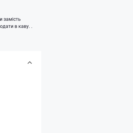
и замість
одати в каву. .