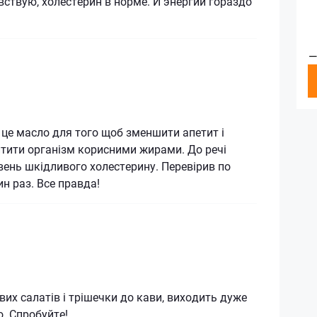
вствую, холестерин в норме. И энергии гораздо
—
це масло для того щоб зменшити апетит і
тити організм корисними жирами. До речі
вень шкідливого холестерину. Перевірив по
ин раз. Все правда!
их салатів і трішечки до кави, виходить дуже
о. Спробуйте!