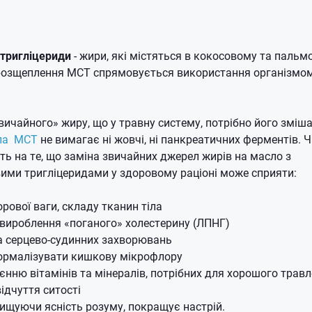
тригліцериди
- жири, які містяться в кокосовому та паль
 розщеплення МСТ спрямовується використання організмом,
ичайного» жиру, що у травну систему, потрібно його зміш
ла МСТ
не вимагає ні жовчі, ні панкреатичних ферментів.
Ч
ь на те, що заміна звичайних джерел жирів на масло з
ми тригліцеридами у здоровому раціоні може сприяти:
рової ваги, складу тканин тіла
вироблення «поганого» холестерину (ЛПНГ)
а серцево-судинних захворювань
ормалізувати кишкову мікрофлору
єнню вітамінів та мінералів, потрібних для хорошого трав
ідчуття ситості
ищуючи ясність розуму, покращує настрій.