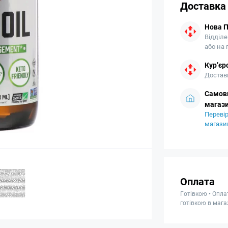
Доставка
Нова 
Відділе
або на
Кур’єр
Доставк
Самови
магази
Перевір
магази
Оплата
Готівкою • Опла
готівкою в мага