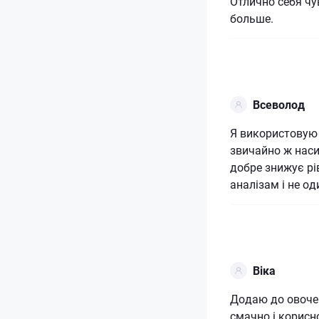
Отлично себя чу
больше.
Всеволод
Я використовую 
звичайно ж наси
добре знижує рі
аналізам і не од
Віка
Додаю до овочев
смачно і корисн