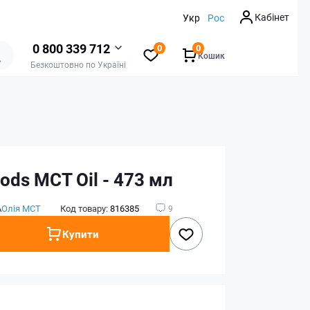
Кабінет
Укр
Рос
0 800 339 712
0
0
Кошик
Безкоштовно по Україні
ds MCT Oil - 473 мл
А
Олія МСТ
Код товару:
816385
9
Купити