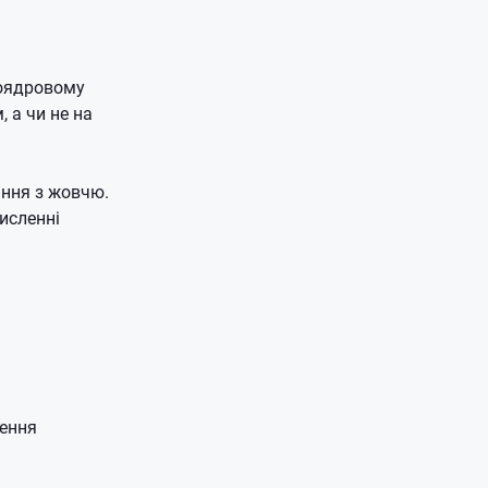
моядровому
 а чи не на
ання з жовчю.
исленні
лення