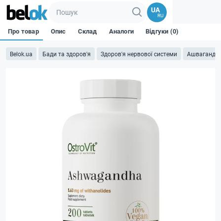
UA
RU
Про товар
Опис
Склад
Аналоги
Відгуки (0)
Belok.ua
Бади та здоров'я
Здоров'я нервової системи
Ашваганда