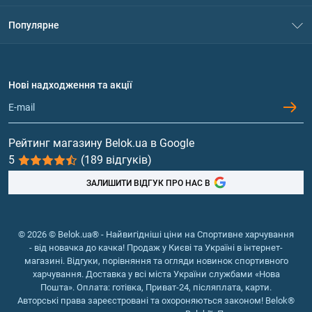
Контакти
Система знижок
Популярне
Політика конфіденційності
Доставка і оплата
Амінокислоти
Договір приєднання
Питання та відповіді
Протеїн
Нові надходження та акції
Обмін та повернення
Контакти та адреси магазинів
Гейнери
Вітаміни та мінерали
Рейтинг магазину Belok.ua в Google
5
(189 відгуків)
Риб'ячий жир, жирні кислоти
ЗАЛИШИТИ ВІДГУК ПРО НАС В
© 2026 © Belok.ua® - Найвигідніші ціни на Спортивне харчування
- від новачка до качка! Продаж у Києві та Україні в інтернет-
магазині. Відгуки, порівняння та огляди новинок спортивного
харчування. Доставка у всі міста України службами «Нова
Пошта». Оплата: готівка, Приват-24, післяплата, карти.
Авторські права зареєстровані та охороняються законом! Belok®