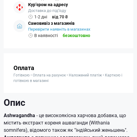
Кур’єром на адресу
Доставка до під'їзду
1-2 дні
від 70 ₴
Самовивіз з магазинів
Перевірити наявніть в магазинах
В наявності
безкоштовно
Оплата
Готівкою • Оплата на рахунок • Наложений платіж • Карткою і
готівкою в магазині
Опис
Ashwagandha
- це високоякісна харчова добавка, що
містить екстракт кореня ашваганди (Withania
somnifera), відомого також як "індійський женьшень".