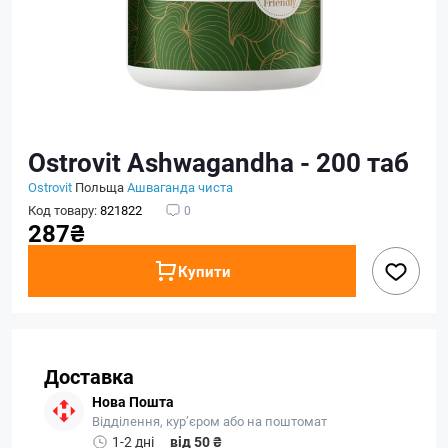
Ostrovit Ashwagandha - 200 таб
Ostrovit
Польща
Ашваганда чиста
Код товару:
821822
0
287₴
Купити
Доставка
Нова Пошта
Відділення, кур’єром або на поштомат
1-2 дні
від 50 ₴