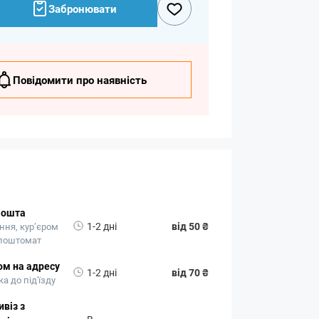
Забронювати
Повідомити про наявність
Пошта
1-2 дні
від 50 ₴
ння, кур’єром
 поштомат
ом на адресу
1-2 дні
від 70 ₴
а до під'їзду
віз з