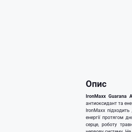
Опис
IronMaxx Guarana A
антиоксидант та енер
IronMaxx підходить
енергії протягом дн
серце, роботу трав
нервову систему.
Не