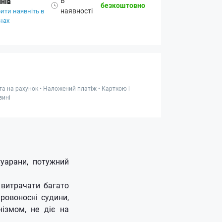
В
нів
безкоштовно
наявності
ити наявніть в
нах
та на рахунок • Наложений платіж • Карткою і
зині
уарани, потужний
 витрачати багато
кровоносні судини,
нізмом, не діє на