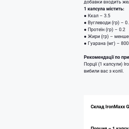
добавки входить жел
1 капсула містить:
● Ккал – 3.5
● Вуглеводи (гр) – 0
● Протеїн (гр) – 0.2
● Жири (гр) – менше
● Гуарана (мг) – 800
Рекомендації по пр
Порції (1 капсули) 
вибили вас з колії.
Склад IronMaxx G
Порция – 1 капсу