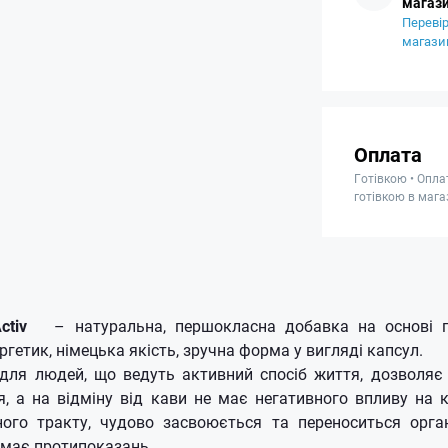
магази
Перевір
магази
Оплата
Готівкою • Опла
готівкою в мага
ctiv
– натуральна, першокласна добавка на основі г
гетик, німецька якість, зручна форма у вигляді капсул.
 для людей, що ведуть активний спосіб життя, дозволяє
я, а на відміну від кави не має негативного впливу на 
ного тракту, чудово засвоюється та переноситься орга
 має протипоказань.