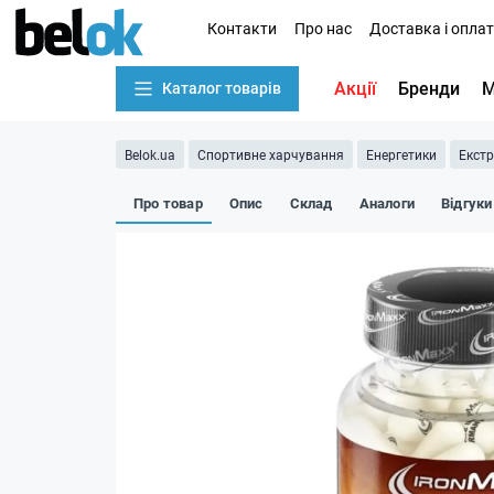
Контакти
Про нас
Доставка і опла
Акції
Бренди
М
Каталог товарів
Belok.ua
Спортивне харчування
Енергетики
Екстр
Про товар
Опис
Склад
Аналоги
Відгуки