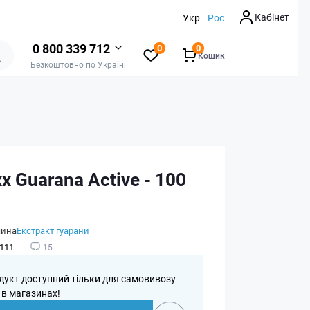
Кабінет
Укр
Рос
0 800 339 712
0
0
Кошик
Безкоштовно по Україні
x Guarana Active - 100
чина
Екстракт гуарани
111
15
дукт доступний тільки для самовивозу
 в магазинах!