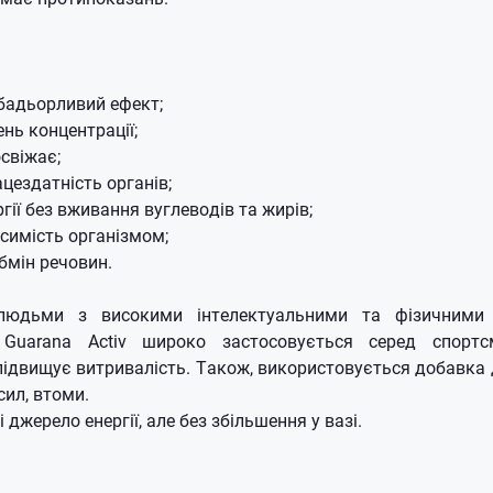
бадьорливий ефект;
ень концентрації;
свіжає;
цездатність органів;
гії без вживання вуглеводів та жирів;
симість організмом;
бмін речовин.
 людьми з високими інтелектуальними та фізичними 
Guarana Activ широко застосовується серед спортс
 підвищує витривалість.
Також, використовується добавка 
сил, втоми.
і джерело енергії, але без збільшення у вазі.