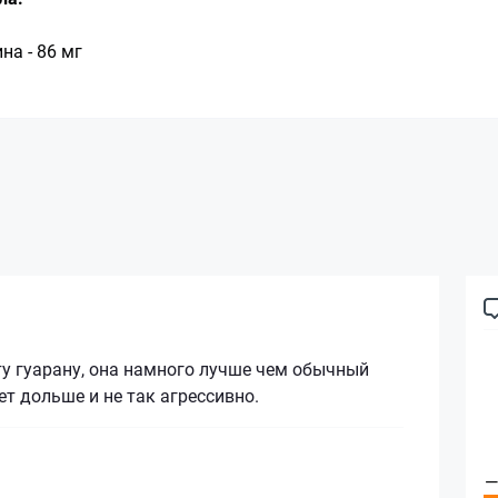
на - 86 мг
у гуарану, она намного лучше чем обычный
ет дольше и не так агрессивно.
—