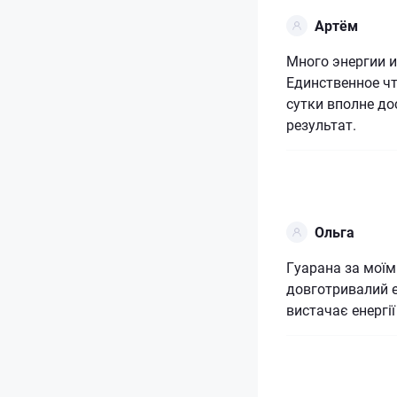
Артём
Много энергии и
Единственное чт
сутки вполне до
результат.
Ольга
Гуарана за моїм
довготривалий е
вистачає енергії