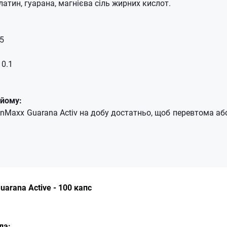
атин, гуарана, магнієва сіль жирних кислот.
.5
 0.1
ийому:
IronMaxx Guarana Activ на добу достатньо, щоб перевтома а
uarana Active - 100 капс
ла: