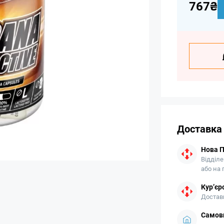
767₴
Доставка
Нова 
Відділе
або на
Кур’єр
Доставк
Самови