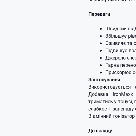
Переваги
Швидкий під
Збільшує рів
Оживляє та о
Підвищує пра
Джерело енер
Гарна перено
Прискорює о
Застосування
Використовується
Добавка IronMaxx 
триматись у тонусі,
слабкості, занепаду 
Відмінний тонізатор 
До складу