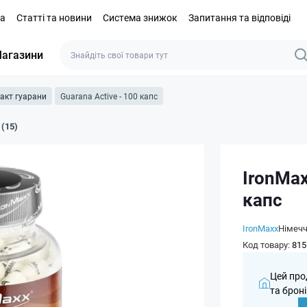
та
Статті та новини
Система знижок
Запитання та відповіді
агазини
акт гуарани
Guarana Active - 100 капс
 (15)
IronMax
капс
IronMaxx
Німеч
Код товару:
815
Цей про
та броні