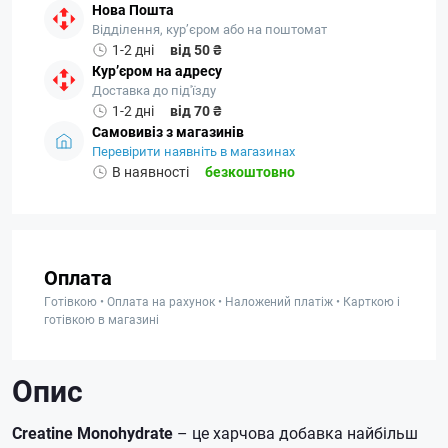
Нова Пошта
Відділення, кур’єром або на поштомат
1-2 дні
від 50 ₴
Кур’єром на адресу
Доставка до під'їзду
1-2 дні
від 70 ₴
Самовивіз з магазинів
Перевірити наявніть в магазинах
В наявності
безкоштовно
Оплата
Готівкою • Оплата на рахунок • Наложений платіж • Карткою і
готівкою в магазині
Опис
Creatine Monohydrate
– це харчова добавка найбільш