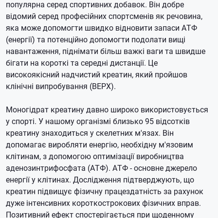
популярна серед спортивних добавок.
Він добре
відомий серед професійних спортсменів як речовина,
яка може допомогти швидко відновити запаси АТФ
(енергії) та потенційно допомогти подолати вищі
навантаження, піднімати більш важкі ваги та швидше
бігати на короткі та середні дистанції.
Це
високоякісний надчистий креатин, який пройшов
клінічні випробування (ВЕРХ).
Моногідрат креатину давно широко використовується
у спорті.
У нашому організмі близько 95 відсотків
креатину знаходиться у скелетних м'язах.
Він
допомагає виробляти енергію, необхідну м'язовим
клітинам, з допомогою оптимізації виробництва
аденозинтрифосфата (АТФ).
АТФ - основне джерело
енергії у клітинах.
Дослідження підтверджують, що
креатин підвищує фізичну працездатність за рахунок
дуже інтенсивних короткострокових фізичних вправ.
Позитивний ефект спостерігається при щоденному