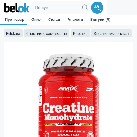
UA
RU
Про товар
Опис
Склад
Аналоги
Відгуки (9)
Belok.ua
Спортивне харчування
Креатин
Креатин моногідрат