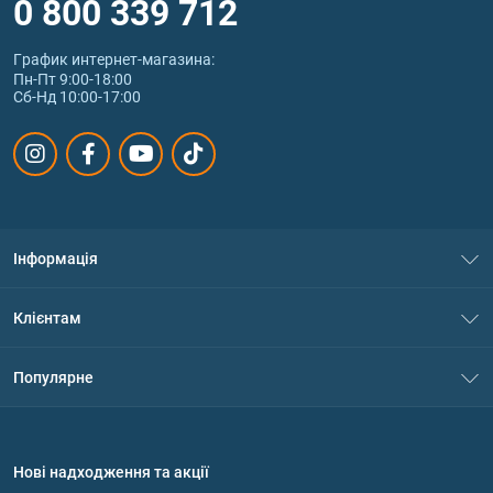
0 800 339 712
График интернет‑магазина:
Пн-Пт 9:00-18:00
Сб-Нд 10:00-17:00
Інформація
Про нас
Клієнтам
Контакти
Система знижок
Популярне
Політика конфіденційності
Доставка і оплата
Амінокислоти
Договір приєднання
Питання та відповіді
Протеїн
Нові надходження та акції
Обмін та повернення
Контакти та адреси магазинів