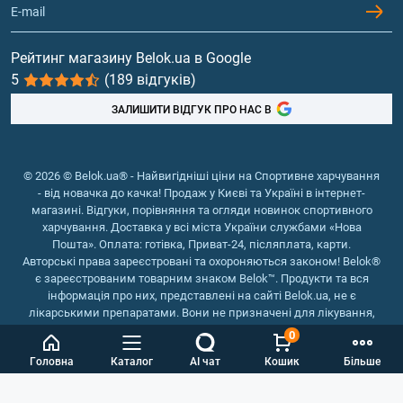
Гейнери
Вітаміни та мінерали
Рейтинг магазину Belok.ua в Google
5
(189 відгуків)
Риб'ячий жир, жирні кислоти
ЗАЛИШИТИ ВІДГУК ПРО НАС В
© 2026 © Belok.ua® - Найвигідніші ціни на Спортивне харчування
- від новачка до качка! Продаж у Києві та Україні в інтернет-
магазині. Відгуки, порівняння та огляди новинок спортивного
харчування. Доставка у всі міста України службами «Нова
Пошта». Оплата: готівка, Приват-24, післяплата, карти.
Авторські права зареєстровані та охороняються законом! Belok®
є зареєстрованим товарним знаком Belok™. Продукти та вся
інформація про них, представлені на сайті Belok.ua, не є
лікарськими препаратами. Вони не призначені для лікування,
зняття симптомів та запобігання хворобам.
0
Інтернет магазин Belok.ua
››
Інтернет магазин спортивного
Головна
Каталог
AI чат
Кошик
Більше
харчування