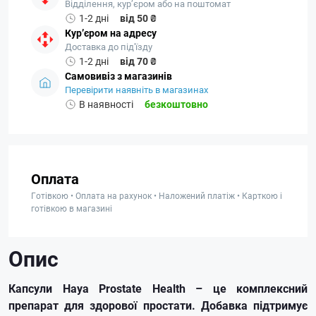
Відділення, кур’єром або на поштомат
1-2 дні
від 50 ₴
Кур’єром на адресу
Доставка до під'їзду
1-2 дні
від 70 ₴
Самовивіз з магазинів
Перевірити наявніть в магазинах
В наявності
безкоштовно
Оплата
Готівкою • Оплата на рахунок • Наложений платіж • Карткою і
готівкою в магазині
Опис
Капсули Haya Prostate Health – це комплексний
препарат для здорової простати. Добавка підтримує