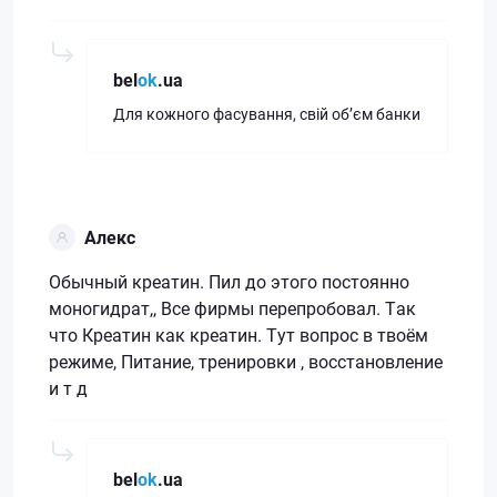
bel
ok
.ua
Для кожного фасування, свій обʼєм банки
Алекс
Обычный креатин. Пил до этого постоянно
моногидрат,, Все фирмы перепробовал. Так
что Креатин как креатин. Тут вопрос в твоём
режиме, Питание, тренировки , восстановление
и т д
bel
ok
.ua