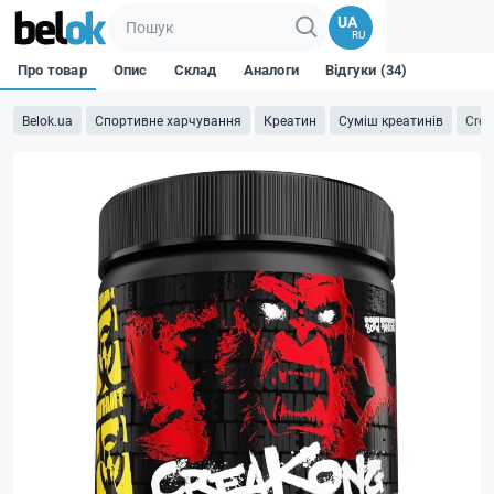
UA
RU
Про товар
Опис
Склад
Аналоги
Відгуки (34)
Belok.ua
Спортивне харчування
Креатин
Суміш креатинів
Crea