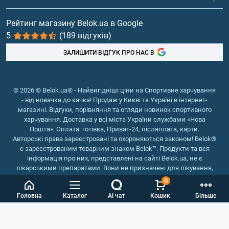
Вітаміни та мінерали
Рейтинг магазину Belok.ua в Google
5
(189 відгуків)
Риб'ячий жир, жирні кислоти
ЗАЛИШИТИ ВІДГУК ПРО НАС В
© 2026 © Belok.ua® - Найвигідніші ціни на Спортивне харчування
- від новачка до качка! Продаж у Києві та Україні в інтернет-
магазині. Відгуки, порівняння та огляди новинок спортивного
харчування. Доставка у всі міста України службами «Нова
Пошта». Оплата: готівка, Приват-24, післяплата, карти.
Авторські права зареєстровані та охороняються законом! Belok®
є зареєстрованим товарним знаком Belok™. Продукти та вся
інформація про них, представлені на сайті Belok.ua, не є
лікарськими препаратами. Вони не призначені для лікування,
зняття симптомів та запобігання хворобам.
0
Інтернет магазин Belok.ua
››
Інтернет магазин спортивного
Головна
Каталог
AI чат
Кошик
Більше
харчування