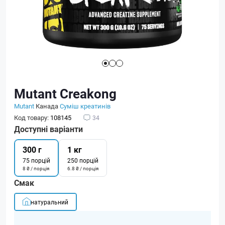
Mutant Creakong
Mutant
Канада
Суміш креатинів
Код товару:
108145
34
Доступні варіанти
300 г
1 кг
75 порцій
250 порцій
8 ₴ / порція
6.8 ₴ / порція
Смак
натуральний