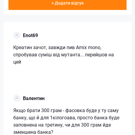
+ Додати відгук
Enot69
Креатин зачот, завжди пив Amix mono,
спробував суміш від мутанта... перейшов на
цей
Валентин
Якщо брати 300 грам - фасовка буде у ту саму
банку, що й для 1кілогоава, просто банка буде
заповнена на третину, чи для 300 грам йде
зменшена банка?