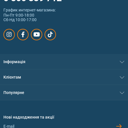
График интернет‑магазина:
Пн-Пт 9:00-18:00
Сб-Нд 10:00-17:00
Інформація
Про нас
Клієнтам
Контакти
Система знижок
Популярне
Політика конфіденційності
Доставка і оплата
Амінокислоти
Договір приєднання
Питання та відповіді
Протеїн
Нові надходження та акції
Обмін та повернення
Контакти та адреси магазинів
Гейнери