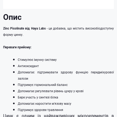
Опис
Zinc Picolinate від Haya Labs
- це добавка, що містить високобіодоступну
форму цинку.
Переваги прийому:
Стимулює імунну систему
Антиоксидант
Допомагає підтримувати здорову функцію передміхурової
залози
Підтримує гормональний баланс
Допомагає регулювати рівень цукру у крові
Бере участь у синтезі білка
Допомагає наростити м'язову масу
Підтримує здорове травлення
Цинк є одним із найважливіших мікроелементів в