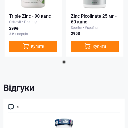
Triple Zinc - 90 капс
Zinc Picolinate 25 мг -
60 капс
Ostrovit
•
Польща
Sporter
•
Україна
299₴
295₴
3 ₴ / порція
Купити
Купити
Відгуки
5