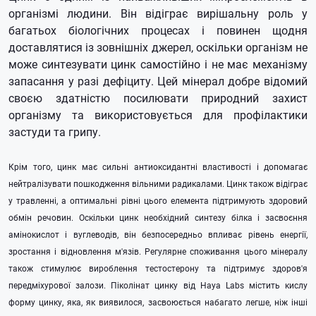
організмі людини. Він відіграє вирішальну роль у
багатьох біологічних процесах і повинен щодня
доставлятися із зовнішніх джерел, оскільки організм не
може синтезувати цинк самостійно і не має механізму
запасання у разі дефіциту. Цей мінерал добре відомий
своєю здатністю посилювати природний захист
організму та використовується для профілактики
застуди та грипу.
Крім того, цинк має сильні антиоксидантні властивості і допомагає
нейтралізувати пошкодження вільними радикалами. Цинк також відіграє
у травленні, а оптимальні рівні цього елемента підтримують здоровий
обмін речовин. Оскільки цинк необхідний синтезу білка і засвоєння
амінокислот і вуглеводів, він безпосередньо впливає рівень енергії,
зростання і відновлення м'язів. Регулярне споживання цього мінералу
також стимулює вироблення тестостерону та підтримує здоров'я
передміхурової залози. Піколінат цинку від Haya Labs містить кислу
форму цинку, яка, як виявилося, засвоюється набагато легше, ніж інші