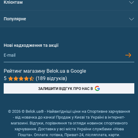
Клієнтам
Контакти
Система знижок
Популярне
Політика конфіденційності
Доставка і оплата
Амінокислоти
Договір приєднання
Питання та відповіді
Протеїн
Нові надходження та акції
Обмін та повернення
Контакти та адреси магазинів
Гейнери
Вітаміни та мінерали
Рейтинг магазину Belok.ua в Google
5
(189 відгуків)
Риб'ячий жир, жирні кислоти
ЗАЛИШИТИ ВІДГУК ПРО НАС В
© 2026 © Belok.ua® - Найвигідніші ціни на Спортивне харчування
- від новачка до качка! Продаж у Києві та Україні в інтернет-
магазині. Відгуки, порівняння та огляди новинок спортивного
харчування. Доставка у всі міста України службами «Нова
Пошта». Оплата: готівка, Приват-24, післяплата, карти.