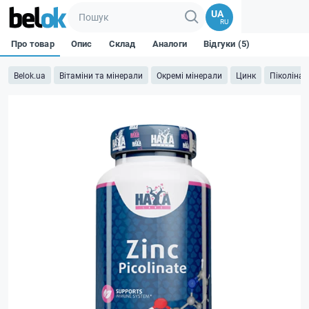
UA
RU
Про товар
Опис
Склад
Аналоги
Відгуки (5)
Belok.ua
Вітаміни та мінерали
Окремі мінерали
Цинк
Піколінат