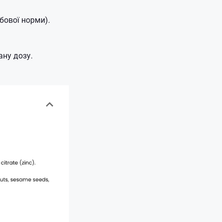
бової норми).
ану дозу.