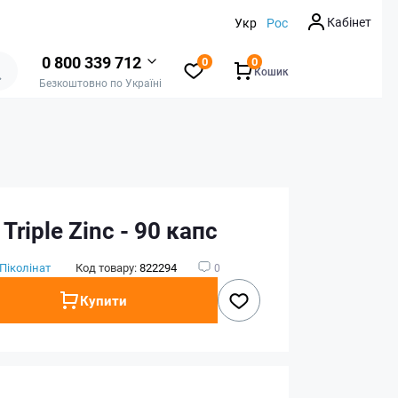
Кабінет
Укр
Рос
0 800 339 712
0
0
Кошик
Безкоштовно по Україні
 Triple Zinc - 90 капс
Піколінат
Код товару:
822294
0
Купити