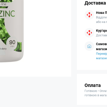
Доставка
Нова 
Відділе
або на
Кур’єр
Доставк
Самови
магази
Перевір
магази
Оплата
Готівкою • Опла
готівкою в мага