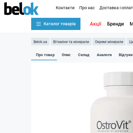
Контакти
Про нас
Доставка і опла
Акції
Бренди
М
Каталог товарів
Belok.ua
Вітаміни та мінерали
Окремі мінерали
Ц
Про товар
Опис
Склад
Аналоги
Відгуки