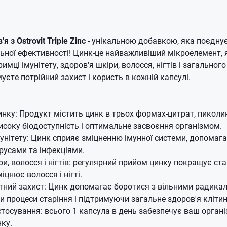
я з Ostrovit Triple Zinc
- унікальною добавкою, яка поєднує
ної ефективності! Цинк-це найважливіший мікроелемент, я
имці імунітету, здоров'я шкіри, волосся, нігтів і загального
имуєте потрійний захист і користь в кожній капсулі.
нку: Продукт містить цинк в трьох формах-цитрат, пиколин
исоку біодоступність і оптимальне засвоєння організмом.
унітету: Цинк сприяє зміцненню імунної системи, допомаг
ірусами та інфекціями.
ри, волосся і нігтів: регулярний прийом цинку покращує ст
іцнює волосся і нігті.
ний захист: Цинк допомагає боротися з вільними радика
 процеси старіння і підтримуючи загальне здоров'я клітин
стосування: всього 1 капсула в день забезпечує ваш орган
нку.