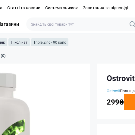
та
Статті та новини
Система знижок
Запитання та відповіді
агазини
инк
Піколінат
Triple Zinc - 90 капс
 (0)
Ostrovit
Ostrovit
Польща
299₴