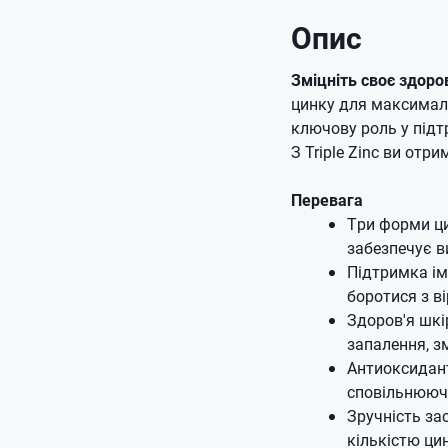
Опис
Зміцніть своє здоров'
цинку для максималь
ключову роль у підтр
З Triple Zinc ви отр
Перевага
Три форми ци
забезпечує в
Підтримка ім
боротися з в
Здоров'я шкі
запалення, зм
Антиоксидант
сповільнюючи
Зручність за
кількістю ци