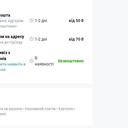
Пошта
1-2 дні
від 50 ₴
ння, кур’єром
 поштомат
ом на адресу
1-2 дні
від 70 ₴
а до під'їзду
віз з
В
нів
безкоштовно
наявності
ити наявніть в
нах
та на рахунок • Наложений платіж • Карткою і
зині