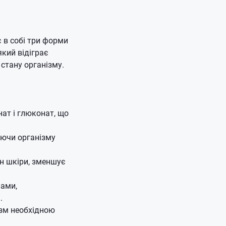
 в собі три форми
кий відіграє
 стану організму.
ат і глюконат, що
аючи організму
ан шкіри, зменшує
лами,
.
ізм необхідною