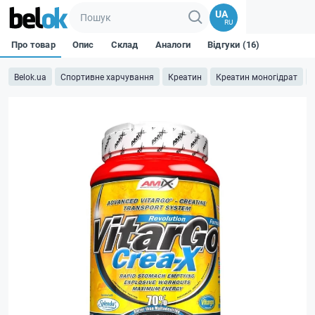
UA
RU
Про товар
Опис
Склад
Аналоги
Відгуки (16)
Belok.ua
Спортивне харчування
Креатин
Креатин моногідрат