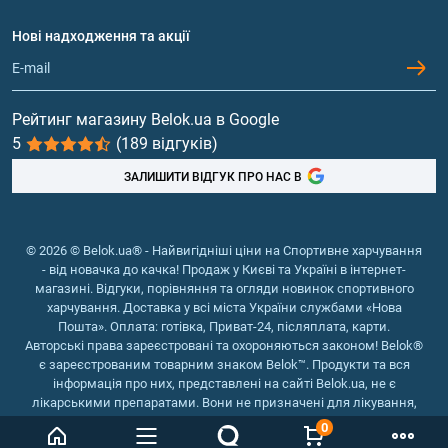
Договір приєднання
Питання та відповіді
Протеїн
Нові надходження та акції
Обмін та повернення
Контакти та адреси магазинів
Гейнери
Вітаміни та мінерали
Рейтинг магазину Belok.ua в Google
5
(189 відгуків)
Риб'ячий жир, жирні кислоти
ЗАЛИШИТИ ВІДГУК ПРО НАС В
© 2026 © Belok.ua® - Найвигідніші ціни на Спортивне харчування
- від новачка до качка! Продаж у Києві та Україні в інтернет-
магазині. Відгуки, порівняння та огляди новинок спортивного
харчування. Доставка у всі міста України службами «Нова
Пошта». Оплата: готівка, Приват-24, післяплата, карти.
Авторські права зареєстровані та охороняються законом! Belok®
є зареєстрованим товарним знаком Belok™. Продукти та вся
інформація про них, представлені на сайті Belok.ua, не є
лікарськими препаратами. Вони не призначені для лікування,
зняття симптомів та запобігання хворобам.
0
Інтернет магазин Belok.ua
››
Інтернет магазин спортивного