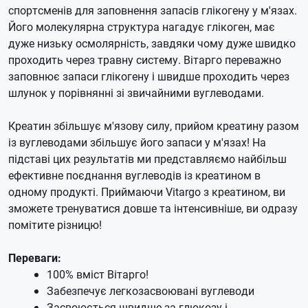
спортсменів для заповнення запасів глікогену у м'язах.
Його молекулярна структура нагадує глікоген, має
дуже низьку осмолярність, завдяки чому дуже швидко
проходить через травну систему. Вітарго переважно
заповнює запаси глікогену і швидше проходить через
шлунок у порівнянні зі звичайними вуглеводами.
Креатин збільшує м'язову силу, прийом креатину разом
із вуглеводами збільшує його запаси у м'язах! На
підставі цих результатів ми представляємо найбільш
ефективне поєднання вуглеводів із креатином в
одному продукті. Приймаючи Vitargo з креатином, ви
зможете тренуватися довше та інтенсивніше, ви одразу
помітите різницю!
Переваги:
100% вміст Вітарго!
Забезпечує легкозасвоювані вуглеводи
Засвоюється швидше за глюкозу і