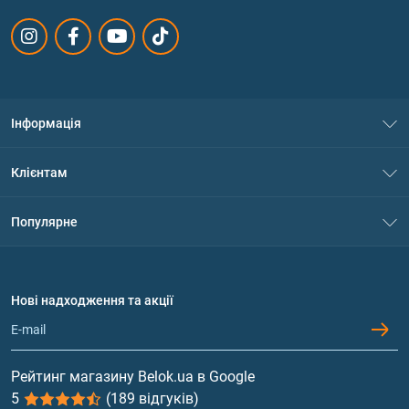
Інформація
Про нас
Клієнтам
Контакти
Система знижок
Популярне
Політика конфіденційності
Доставка і оплата
Амінокислоти
Договір приєднання
Питання та відповіді
Протеїн
Нові надходження та акції
Обмін та повернення
Контакти та адреси магазинів
Гейнери
Вітаміни та мінерали
Рейтинг магазину Belok.ua в Google
5
(189 відгуків)
Риб'ячий жир, жирні кислоти