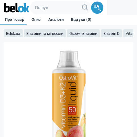
UA
RU
Про товар
Опис
Аналоги
Відгуки (0)
Belok.ua
Вітаміни та мінерали
Окремі вітаміни
Вітамін D
Vitami