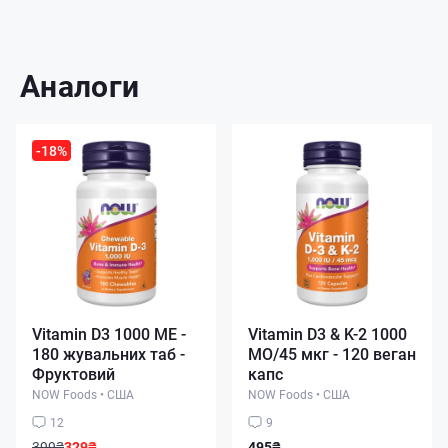
Аналоги
-18%
Vitamin D3 1000 ME -
Vitamin D3 & K-2 1000
180 жувальних таб -
МО/45 мкг - 120 веган
Фруктовий
капс
NOW Foods
•
США
NOW Foods
•
США
12
9
399₴
329₴
495₴