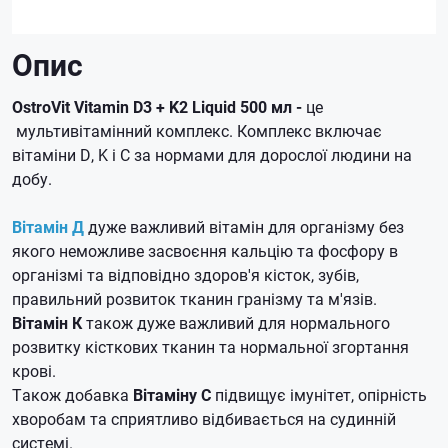
Опис
OstroVit Vitamin D3 + K2 Liquid 500 мл -
це
мультивітамінний комплекс.
Комплекс включає
вітаміни D, K і C за нормами для дорослої людини на
добу.
Вітамін Д
дуже важливий вітамін для організму без
якого неможливе засвоєння кальцію та фосфору в
організмі та відповідно здоров'я кісток, зубів,
правильний розвиток тканин гранізму та м'язів.
Вітамін К
також дуже важливий для нормального
розвитку кісткових тканин та нормальної згортання
крові.
Також добавка
Вітаміну С
підвищує імунітет, опірність
хворобам та сприятливо відбивається на судинній
системі.