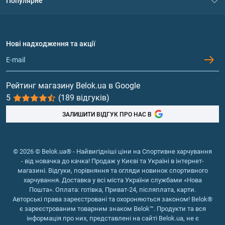
Популярне
Політика конфіденційності
Доставка і оплата
Амінокислоти
Договір приєднання
Питання та відповіді
Протеїн
Нові надходження та акції
Обмін та повернення
Контакти та адреси магазинів
Гейнери
Вітаміни та мінерали
Рейтинг магазину Belok.ua в Google
5
(189 відгуків)
Риб'ячий жир, жирні кислоти
ЗАЛИШИТИ ВІДГУК ПРО НАС В
© 2026 © Belok.ua® - Найвигідніші ціни на Спортивне харчування
- від новачка до качка! Продаж у Києві та Україні в інтернет-
магазині. Відгуки, порівняння та огляди новинок спортивного
харчування. Доставка у всі міста України службами «Нова
Пошта». Оплата: готівка, Приват-24, післяплата, карти.
Авторські права зареєстровані та охороняються законом! Belok®
є зареєстрованим товарним знаком Belok™. Продукти та вся
інформація про них, представлені на сайті Belok.ua, не є