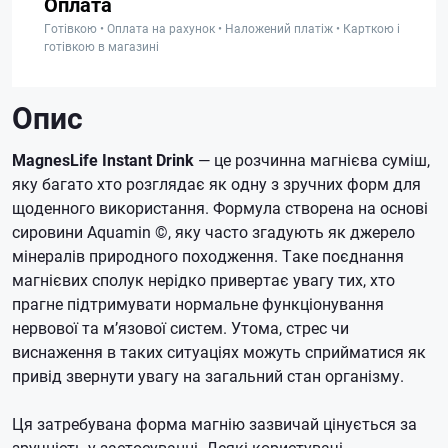
Оплата
Готівкою • Оплата на рахунок • Наложений платіж • Карткою і
готівкою в магазині
Опис
MagnesLife Instant Drink
— це розчинна магнієва суміш,
яку багато хто розглядає як одну з зручних форм для
щоденного використання. Формула створена на основі
сировини Aquamin ©, яку часто згадують як джерело
мінералів природного походження. Таке поєднання
магнієвих сполук нерідко привертає увагу тих, хто
прагне підтримувати нормальне функціонування
нервової та м’язової систем. Утома, стрес чи
виснаження в таких ситуаціях можуть сприйматися як
привід звернути увагу на загальний стан організму.
Ця затребувана форма магнію зазвичай цінується за
зручність у застосуванні. Деякі користувачі