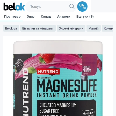
UA
RU
Про товар
Опис
Склад
Аналоги
Відгуки (9)
Belok.ua
Вітаміни та мінерали
Окремі мінерали
Магній
Компле