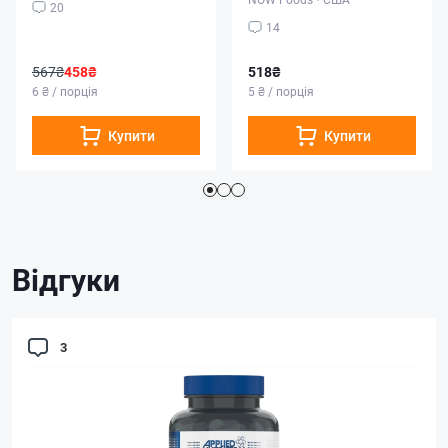
20
14
567₴
458₴
518₴
6 ₴ / порція
5 ₴ / порція
Купити
Купити
Відгуки
3