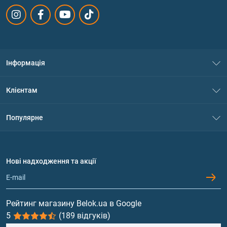
Інформація
Про нас
Клієнтам
Контакти
Система знижок
Популярне
Політика конфіденційності
Доставка і оплата
Амінокислоти
Договір приєднання
Питання та відповіді
Протеїн
Нові надходження та акції
Обмін та повернення
Контакти та адреси магазинів
Гейнери
Вітаміни та мінерали
Рейтинг магазину Belok.ua в Google
5
(189 відгуків)
Риб'ячий жир, жирні кислоти