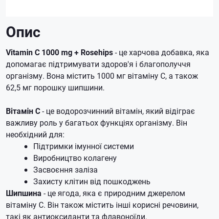
Опис
Vitamin C 1000 mg + Rosehips
- це харчова добавка, яка
допомагає підтримувати здоров'я і благополуччя
організму. Вона містить 1000 мг вітаміну C, а також
62,5 мг порошку шипшини.
Вітамін С
- це водорозчинний вітамін, який відіграє
важливу роль у багатьох функціях організму. Він
необхідний для:
Підтримки імунної системи
Виробництво колагену
Засвоєння заліза
Захисту клітин від пошкоджень
Шипшина
- це ягода, яка є природним джерелом
вітаміну С. Він також містить інші корисні речовини,
такі як антиоксиданти та флавоноїди.