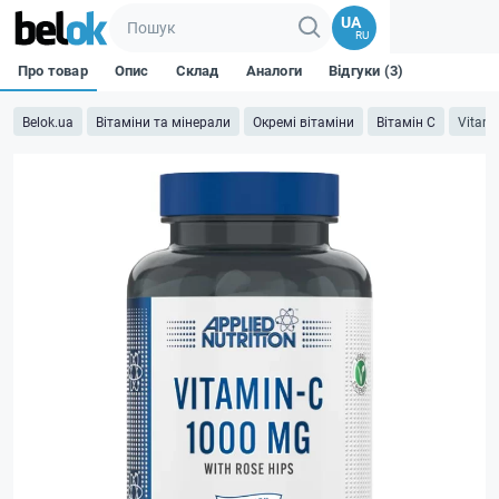
UA
RU
Про товар
Опис
Склад
Аналоги
Відгуки (3)
Belok.ua
Вітаміни та мінерали
Окремі вітаміни
Вітамін C
Vitami