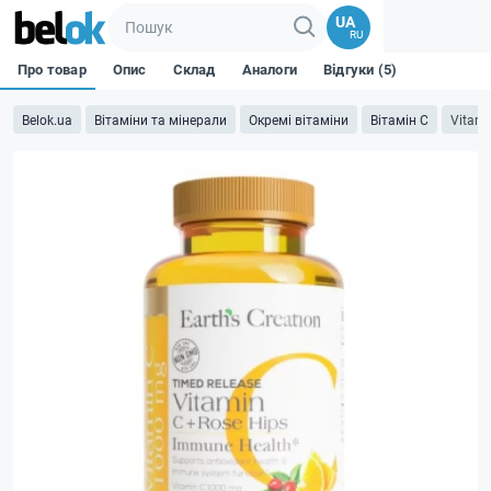
UA
RU
Про товар
Опис
Склад
Аналоги
Відгуки (5)
Belok.ua
Вітаміни та мінерали
Окремі вітаміни
Вітамін C
Vitami