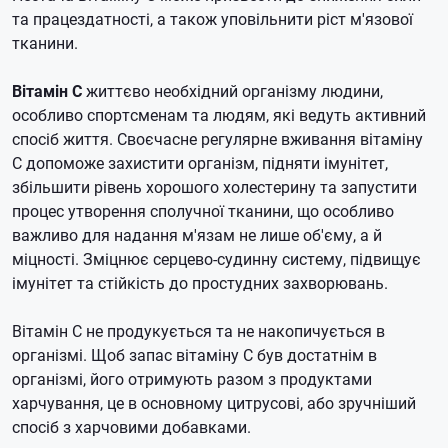
та працездатності, а також уповільнити ріст м'язової
тканини.
Вітамін C
життєво необхідний організму людини,
особливо спортсменам та людям, які ведуть активний
спосіб життя.
Своєчасне регулярне вживання вітаміну
C допоможе захистити організм, підняти імунітет,
збільшити рівень хорошого холестерину та запустити
процес утворення сполучної тканини, що особливо
важливо для надання м'язам не лише об'єму, а й
міцності.
Зміцнює серцево-судинну систему, підвищує
імунітет та стійкість до простудних захворювань.
Вітамін C не продукується та не накопичується в
організмі.
Щоб запас вітаміну C був достатнім в
організмі, його отримують разом з продуктами
харчування, це в основному цитрусові, або зручніший
спосіб з харчовими добавками.