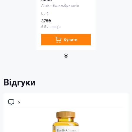
Amix
•
Великобританія
9
375₴
6 ₴ / порція
Купити
Відгуки
5