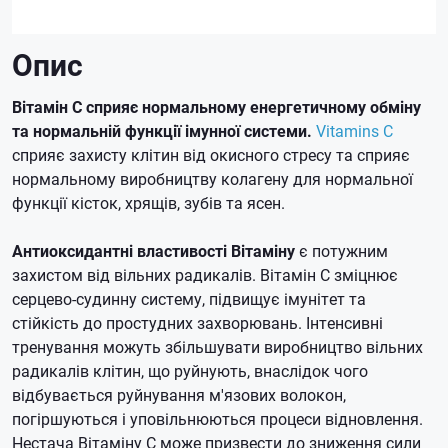
Опис
Вітамін С сприяє нормальному енергетичному обміну
та нормальній функції імунної системи.
Vitamins C
сприяє захисту клітин від окисного стресу та сприяє
нормальному виробництву колагену для нормальної
функції кісток, хрящів, зубів та ясен.
Антиоксидантні властивості Вітаміну
є потужним
захистом від вільних радикалів.
Вітамін С
зміцнює
серцево-судинну систему, підвищує імунітет та
стійкість до простудних захворювань.
Інтенсивні
тренування можуть збільшувати виробництво вільних
радикалів клітин, що руйнують, внаслідок чого
відбувається руйнування м'язових волокон,
погіршуються і уповільнюються процеси відновлення.
Нестача Вітаміну С може призвести до зниження сили