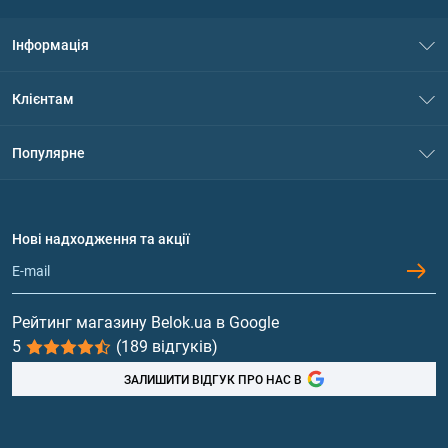
Інформація
Про нас
Клієнтам
Контакти
Система знижок
Популярне
Політика конфіденційності
Доставка і оплата
Амінокислоти
Договір приєднання
Питання та відповіді
Протеїн
Нові надходження та акції
Обмін та повернення
Контакти та адреси магазинів
Гейнери
Вітаміни та мінерали
Рейтинг магазину Belok.ua в Google
5
(189 відгуків)
Риб'ячий жир, жирні кислоти
ЗАЛИШИТИ ВІДГУК ПРО НАС В