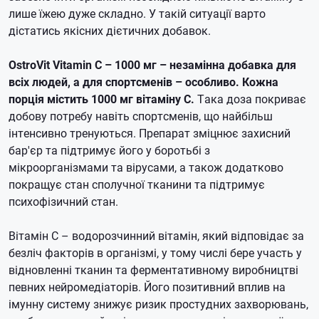
лише їжею дуже складно. У такій ситуації варто
дістатись якісних дієтичних добавок.
OstroVit Vitamin C – 1000 мг – незамінна добавка для
всіх людей, а для спортсменів – особливо. Кожна
порція містить 1000 мг вітаміну С.
Така доза покриває
добову потребу навіть спортсменів, що найбільш
інтенсивно тренуються. Препарат зміцнює захисний
бар'єр та підтримує його у боротьбі з
мікроорганізмами та вірусами, а також додатково
покращує стан сполучної тканини та підтримує
психофізичний стан.
Вітамін C – водорозчинний вітамін, який відповідає за
безліч факторів в організмі, у тому числі бере участь у
відновленні тканин та ферментативному виробництві
певних нейромедіаторів. Його позитивний вплив на
імунну систему знижує ризик простудних захворювань,