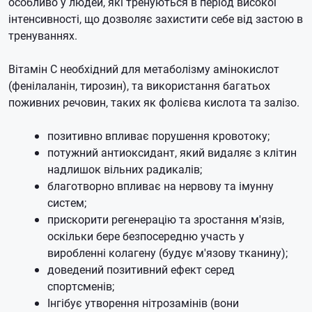
особливо у людей, які тренуються в період високої
інтенсивності, що дозволяє захистити себе від застою в
тренуваннях.
Вітамін С необхідний для метаболізму амінокислот
(фенілаланін, тирозин), та використання багатьох
поживних речовин, таких як фолієва кислота та залізо.
позитивно впливає порушення кровотоку;
потужний антиоксидант, який видаляє з клітин
надлишок вільних радикалів;
благотворно впливає на нервову та імунну
систем;
прискорити регенерацію та зростання м'язів,
оскільки бере безпосередню участь у
виробленні колагену (будує м'язову тканину);
доведений позитивний ефект серед
спортсменів;
Інгібує утворення нітрозамінів (вони