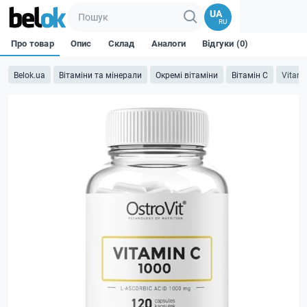
UA
RU
Про товар
Опис
Склад
Аналоги
Відгуки (0)
Belok.ua
Вітаміни та мінерали
Окремі вітаміни
Вітамін C
Vitami