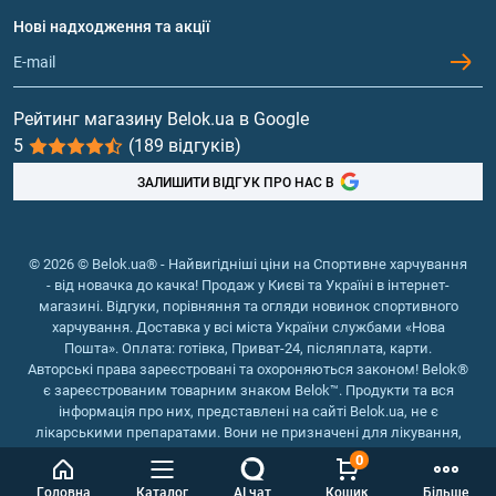
Питання та відповіді
Протеїн
Нові надходження та акції
Обмін та повернення
Контакти та адреси магазинів
Гейнери
Вітаміни та мінерали
Рейтинг магазину Belok.ua в Google
5
(189 відгуків)
Риб'ячий жир, жирні кислоти
ЗАЛИШИТИ ВІДГУК ПРО НАС В
© 2026 © Belok.ua® - Найвигідніші ціни на Спортивне харчування
- від новачка до качка! Продаж у Києві та Україні в інтернет-
магазині. Відгуки, порівняння та огляди новинок спортивного
харчування. Доставка у всі міста України службами «Нова
Пошта». Оплата: готівка, Приват-24, післяплата, карти.
Авторські права зареєстровані та охороняються законом! Belok®
є зареєстрованим товарним знаком Belok™. Продукти та вся
інформація про них, представлені на сайті Belok.ua, не є
лікарськими препаратами. Вони не призначені для лікування,
зняття симптомів та запобігання хворобам.
0
Інтернет магазин Belok.ua
››
Інтернет магазин спортивного
Головна
Каталог
AI чат
Кошик
Більше
харчування