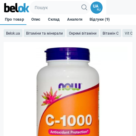
UA
RU
Про товар
Опис
Склад
Аналоги
Відгуки (9)
Belok.ua
Вітаміни та мінерали
Окремі вітаміни
Вітамін C
Vit C-