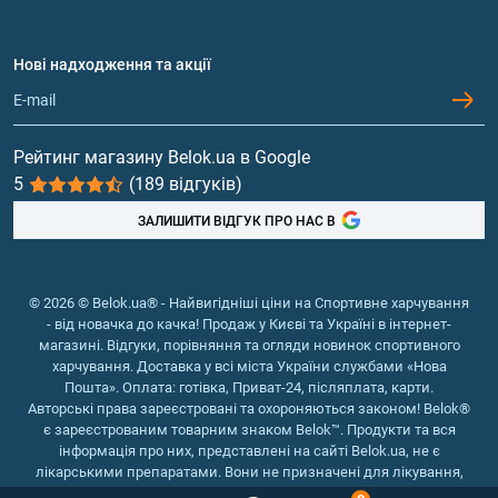
Амінокислоти
Договір приєднання
Питання та відповіді
Протеїн
Нові надходження та акції
Обмін та повернення
Контакти та адреси магазинів
Гейнери
Вітаміни та мінерали
Рейтинг магазину Belok.ua в Google
5
(189 відгуків)
Риб'ячий жир, жирні кислоти
ЗАЛИШИТИ ВІДГУК ПРО НАС В
© 2026 © Belok.ua® - Найвигідніші ціни на Спортивне харчування
- від новачка до качка! Продаж у Києві та Україні в інтернет-
магазині. Відгуки, порівняння та огляди новинок спортивного
харчування. Доставка у всі міста України службами «Нова
Пошта». Оплата: готівка, Приват-24, післяплата, карти.
Авторські права зареєстровані та охороняються законом! Belok®
є зареєстрованим товарним знаком Belok™. Продукти та вся
інформація про них, представлені на сайті Belok.ua, не є
лікарськими препаратами. Вони не призначені для лікування,
зняття симптомів та запобігання хворобам.